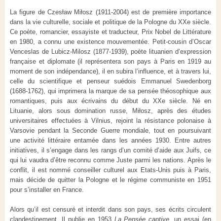
La figure de Czes
ł
aw Mi
ł
osz (1911-2004) est de première importance
dans la vie culturelle, sociale et politique de la Pologne du XXe siècle.
Ce poète, romancier, essayiste et traducteur, Prix Nobel de Littérature
en 1980, a connu une existence mouvementée. Petit-cousin d’Oscar
Venceslas de Lubicz-Milosz (1877-1939), poète lituanien d’expression
française et diplomate (il représentera son pays à Paris en 1919 au
moment de son indépendance), il en subira l’influence, et à travers lui,
celle du scientifique et penseur suédois Emmanuel Swedenborg
(1688-1762), qui imprimera la marque de sa pensée théosophique aux
romantiques, puis aux écrivains du début du XXe siècle. Né en
Lituanie, alors sous domination russe, Mi
ł
osz, après des études
universitaires effectuées à Vilnius, rejoint la résistance polonaise à
Varsovie pendant la Seconde Guerre mondiale, tout en poursuivant
une activité littéraire entamée dans les années 1930. Entre autres
initiatives, il s’engage dans les rangs d’un comité d’aide aux Juifs, ce
qui lui vaudra d’être reconnu comme Juste parmi les nations. Après le
conflit, il est nommé conseiller culturel aux Etats-Unis puis à Paris,
mais décide de quitter la Pologne et le régime communiste en 1951
pour s’installer en France.
Alors qu’il est censuré et interdit dans son pays, ses écrits circulent
clandestinement. Il publie en 1953
La Pensée captive
, un essai (en