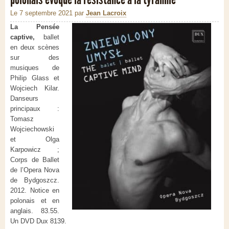
Le 7 septembre 2021
par
Jean Lacroix
La Pensée
captive,
ballet
en deux scènes
sur des
musiques de
Philip Glass et
Wojciech Kilar.
Danseurs
principaux :
Tomasz
Wojciechowski
et Olga
Karpowicz ;
Corps de Ballet
de l’Opera Nova
de Bydgoszcz.
2012. Notice en
polonais et en
anglais. 83.55.
Un DVD Dux 8139.