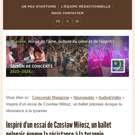
Skip
Aller
UN PEU D'HISTOIRE
L'ÉQUIPE RÉDACTIONNELLE
to
à
NOUS CONTACTER
Content
la
FB
X
IN
navigation
Vous êtes ici :
Crescendo Magazine
»
Nouveautés
»
Audio&Vidéo
»
Inspiré d’un essai de Czesław Miłosz, un ballet polonais évoque la
résistance à la tyrannie
Inspiré d’un essai de Czesław Miłosz, un ballet
polonais évoque la résistance à la tyrannie