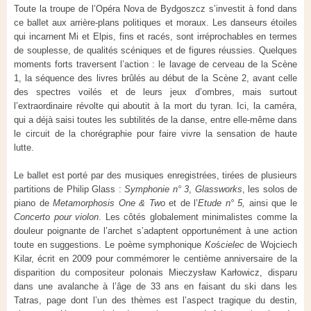
Toute la troupe de l’Opéra Nova de Bydgoszcz s’investit à fond dans
ce ballet aux arrière-plans politiques et moraux. Les danseurs étoiles
qui incarnent Mi et Elpis, fins et racés, sont irréprochables en termes
de souplesse, de qualités scéniques et de figures réussies. Quelques
moments forts traversent l’action : le lavage de cerveau de la Scène
1, la séquence des livres brûlés au début de la Scène 2, avant celle
des spectres voilés et de leurs jeux d’ombres, mais surtout
l’extraordinaire révolte qui aboutit à la mort du tyran. Ici, la caméra,
qui a déjà saisi toutes les subtilités de la danse, entre elle-même dans
le circuit de la chorégraphie pour faire vivre la sensation de haute
lutte.
Le ballet est porté par des musiques enregistrées, tirées de plusieurs
partitions de Philip Glass :
Symphonie n° 3
,
Glassworks
, les solos de
piano de
Metamorphosis One & Two
et de l’
Etude n° 5,
ainsi que le
Concerto pour violon
. Les côtés globalement minimalistes comme la
douleur poignante de l’archet s’adaptent opportunément à une action
toute en suggestions. Le poème symphonique
Ko
ś
cielec
de Wojciech
Kilar, écrit en 2009 pour commémorer le centième anniversaire de la
disparition du compositeur polonais Mieczys
ł
aw Kar
ł
owicz, disparu
dans une avalanche à l’âge de 33 ans en faisant du ski dans les
Tatras, page dont l’un des thèmes est l’aspect tragique du destin,