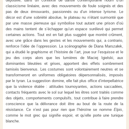
dépouillé, dans un contexte de danse contemporaine nourri d’un
classicisme linéaire, avec des mouvements de foule soignés et des
pas de deux émouvants, passionnés ou d’un intense lyrisme. Le
décor est d’une sobriété absolue, le plateau nu n’étant surmonté que
par une masse pierreuse qui symbolise tout autant une prison d’où
des mains tentent de s’échapper qu’un espace surélevé qui permet
certaines actions. Tout est en fait plus suggéré que montré crûment,
avec une grâce dans les gestes et les mouvements qui, a contrario,
renforce l’idée de l’oppression. La scénographie de Diana Marsza
ł
ek,
qui a étudié le graphisme et l’histoire de l’art, joue sur l’esquisse et le
jeu des corps alors que les lumières de Maciej Igielski, aux
dominantes bleutées et grises, apportent des effets sombrement
tamisés bienvenus. Les costumes sont volontairement neutres et se
transformeront en uniformes obligatoires dépersonnalisés, imposés
par le tyran. La suggestion domine, elle fait plus office d’interpellatrice
que la violence étalée : attitudes tournoyantes, actions saccadées,
contacts fréquents avec le sol sur lequel les êtres sont traités comme
des objets, comportements compulsifs, tout contribue à faire prendre
conscience que la délivrance doit être au bout de la route de la
résistance. Ce n’est pas pour rien que l’héroïne se nomme
Elpis
,
comme le mot grec qui signifie espoir, et qu’elle porte une tunique
blanche.