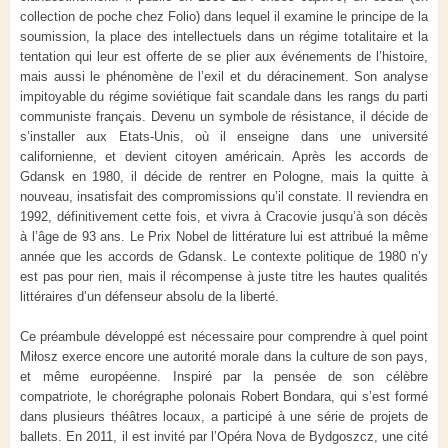
collection de poche chez Folio) dans lequel il examine le principe de la
soumission, la place des intellectuels dans un régime totalitaire et la
tentation qui leur est offerte de se plier aux événements de l’histoire,
mais aussi le phénomène de l’exil et du déracinement. Son analyse
impitoyable du régime soviétique fait scandale dans les rangs du parti
communiste français. Devenu un symbole de résistance, il décide de
s’installer aux Etats-Unis, où il enseigne dans une université
californienne, et devient citoyen américain. Après les accords de
Gdansk en 1980, il décide de rentrer en Pologne, mais la quitte à
nouveau, insatisfait des compromissions qu’il constate. Il reviendra en
1992, définitivement cette fois, et vivra à Cracovie jusqu’à son décès
à l’âge de 93 ans. Le Prix Nobel de littérature lui est attribué la même
année que les accords de Gdansk. Le contexte politique de 1980 n’y
est pas pour rien, mais il récompense à juste titre les hautes qualités
littéraires d’un défenseur absolu de la liberté.
Ce préambule développé est nécessaire pour comprendre à quel point
Mi
ł
osz exerce encore une autorité morale dans la culture de son pays,
et même européenne. Inspiré par la pensée de son célèbre
compatriote, le chorégraphe polonais Robert Bondara, qui s’est formé
dans plusieurs théâtres locaux, a participé à une série de projets de
ballets. En 2011, il est invité par l’Opéra Nova de Bydgoszcz, une cité