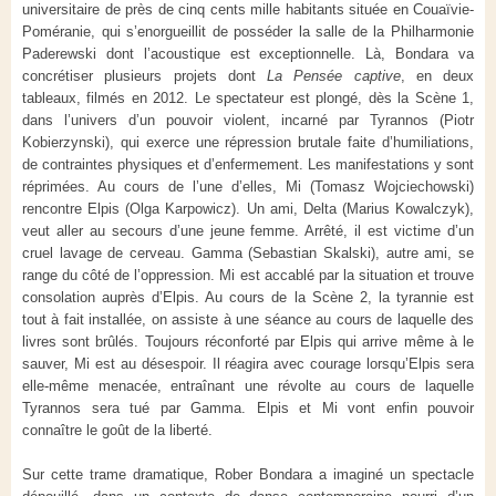
universitaire de près de cinq cents mille habitants située en Couaïvie-
Poméranie, qui s’enorgueillit de posséder la salle de la Philharmonie
Paderewski dont l’acoustique est exceptionnelle. Là, Bondara va
concrétiser plusieurs projets dont
La Pensée captive
, en deux
tableaux, filmés en 2012. Le spectateur est plongé, dès la Scène 1,
dans l’univers d’un pouvoir violent, incarné par Tyrannos (Piotr
Kobierzynski), qui exerce une répression brutale faite d’humiliations,
de contraintes physiques et d’enfermement. Les manifestations y sont
réprimées. Au cours de l’une d’elles, Mi (Tomasz Wojciechowski)
rencontre Elpis (Olga Karpowicz). Un ami, Delta (Marius Kowalczyk),
veut aller au secours d’une jeune femme. Arrêté, il est victime d’un
cruel lavage de cerveau. Gamma (Sebastian Skalski), autre ami, se
range du côté de l’oppression. Mi est accablé par la situation et trouve
consolation auprès d’Elpis. Au cours de la Scène 2, la tyrannie est
tout à fait installée, on assiste à une séance au cours de laquelle des
livres sont brûlés. Toujours réconforté par Elpis qui arrive même à le
sauver, Mi est au désespoir. Il réagira avec courage lorsqu’Elpis sera
elle-même menacée, entraînant une révolte au cours de laquelle
Tyrannos sera tué par Gamma. Elpis et Mi vont enfin pouvoir
connaître le goût de la liberté.
Sur cette trame dramatique, Rober Bondara a imaginé un spectacle