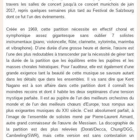
travers les salles de concert jusqu’à ce concert munichois de juin
2017, repris quelques semaines plus tard au Festival de Salzbourg
dont ce fut l’un des évènements.
Créée en 1969, cette partition nécessite en effectif choral et
symphonique assez gigantesque sans oublier 7 solistes
instrumentaux (piano, violoncelle, flûte, clarinette, xylorimba, marimba
et vibraphone). D’une durée d’une grosse heure et demie, l'œuvre est
l’une des plus redoutables à transcender par la nécessité de gérer tant
la durée de la partition que les équilibres entre les pupitres et les
masses chorales hiératiques. Pour l’auditeur, elle est également d’une
grande exigence tant la beauté de cette musique se savoure autant
dans les détails que dans les ensembles. Il va sans dire que Kent
Nagano est à son affaire dans cette partition dont il connaît les
moindres recoins et dont il habite les deux septénaires d’une tension
mystique parfaite. Il est au pupitre de l’un des meilleurs orchestres du
monde et de l’un des meilleurs chœurs d'Europe, tous rompus aux
plus exigeantes musiques du XXI siècle. C’est absolument parfait, à
l’image de l’ensemble de solistes mené par Pierre-Laurent Aimard,
autre grand connaisseur de l'œuvre de Messiaen. La discographie de
la partition est des plus relevées (Dorati/Decca, Chung/DGG,
Cambreling/SWR), mais cette version est sans contestation un