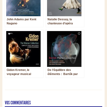
John Adams par Kent
Natalie Dessay, la
Nagano
chanteuse d’opéra
Gidon Kremer, le
De l’équilibre des
voyageur musical
éléments : Bartók par
inattendu
Pierre-Laurent Aimard et
Esa-Pekka Salonen
VOS COMMENTAIRES