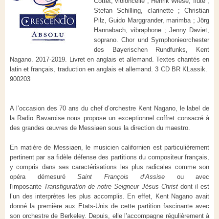
Cottet, violoncelle ; Henrik Wiese, flûte ;
Stefan Schilling, clarinette ; Christian
Pilz, Guido Marggrander, marimba ; Jörg
Hannabach, vibraphone ; Jenny Daviet,
soprano. Chor und Symphonieorchester
des Bayerischen Rundfunks, Kent
Nagano. 2017-2019. Livret en anglais et allemand. Textes chantés en
latin et français, traduction en anglais et allemand. 3 CD BR KLassik.
900203
A l’occasion des 70 ans du chef d’orchestre Kent Nagano, le label de
la Radio Bavaroise nous propose un exceptionnel coffret consacré à
des grandes œuvres de Messiaen sous la direction du maestro.
En matière de Messiaen, le musicien californien est particulièrement
pertinent par sa fidèle défense des partitions du compositeur français,
y compris dans ses caractérisations les plus radicales comme son
opéra démesuré
Saint François d’Assise
ou avec
l'imposante
Transfiguration de notre Seigneur Jésus Christ
dont il est
l’un des interprètes les plus accomplis. En effet, Kent Nagano avait
donné la première aux Etats-Unis de cette partition fascinante avec
son orchestre de Berkeley. Depuis, elle l’accompagne régulièrement à