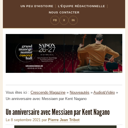
Skip
Aller
UN PEU D'HISTOIRE
L'ÉQUIPE RÉDACTIONNELLE
to
à
NOUS CONTACTER
Content
la
FB
X
IN
navigation
Vous êtes ici :
Crescendo Magazine
»
Nouveautés
»
Audio&Vidéo
»
Un anniversaire avec Messiaen par Kent Nagano
Un anniversaire avec Messiaen par Kent Nagano
Le 8 septembre 2021
par
Pierre Jean Tribot