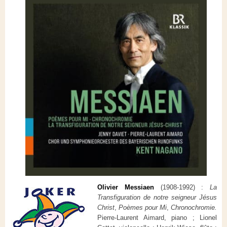
Olivier Messiaen
(1908-1992) :
La
Transfiguration de notre seigneur Jésus
Christ
,
Poèmes pour Mi
,
Chronochromie.
Pierre-Laurent Aimard, piano ; Lionel