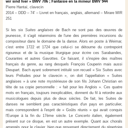
wir sind hier » BWV 706 ; Fantaisie en la mineur BWV 944
Pierre Hantaï, clavecin
2014 – DDD – 74' – Livret en français, anglais, allemand – Mirare MIR
251
Si les six
Suites anglaises
de Bach ne sont pas des œuvres de
jeunesse, il s'agit néanmoins de l'une des premières incursions du
compositeur dans le domaine de la danse. Alors en poste à Weimar,
c'est entre 1722 et 1724 que celui-ci se détourne du contrepoint
rigoureux et de la musique liturgique pour écrire ces Sarabandes,
Courantes et autres Gavottes. Ce faisant, il s'inspire des maîtres
français du genre, au rang desquels François Couperin mais aussi
Dieupart. Bach ayant sobrement intitulé son recueil « Six Suites avec
leurs Préludes pour le clavecin », on doit l'appellation « Suites
anglaises » à une note mystérieuse de son fils Johann Christian en
tête de sa copie personnelle : « fait pour les Anglois ». Ces quatre
mots en français, toujours inexplicables, donnent du fil à retordre aux
musicologues depuis plus de deux siècles. De fait, les Suites de
danses ne semblent pas caractéristiques d'un pays en particulier,
mais correspondent à l'esprit de « Goûts réunis » qui avait conquis
l'Europe à la fin du 17ème siècle. Le
Concerto italien
, également
présent sur ce disque, en est un autre exemple. Quant aux chorals
arrangés pour le clavier, bien que provenant directement du répertoire