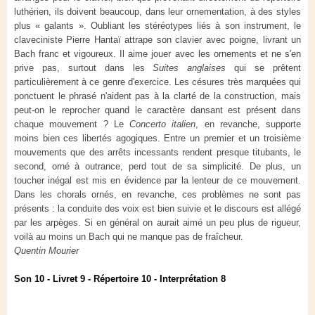
luthérien, ils doivent beaucoup, dans leur ornementation, à des styles
plus « galants ». Oubliant les stéréotypes liés à son instrument, le
claveciniste Pierre Hantaï attrape son clavier avec poigne, livrant un
Bach franc et vigoureux. Il aime jouer avec les ornements et ne s'en
prive pas, surtout dans les
Suites anglaises
qui se prêtent
particulièrement à ce genre d'exercice. Les césures très marquées qui
ponctuent le phrasé n'aident pas à la clarté de la construction, mais
peut-on le reprocher quand le caractère dansant est présent dans
chaque mouvement ? Le
Concerto italien
, en revanche, supporte
moins bien ces libertés agogiques. Entre un premier et un troisième
mouvements que des arrêts incessants rendent presque titubants, le
second, orné à outrance, perd tout de sa simplicité. De plus, un
toucher inégal est mis en évidence par la lenteur de ce mouvement.
Dans les chorals ornés, en revanche, ces problèmes ne sont pas
présents : la conduite des voix est bien suivie et le discours est allégé
par les arpèges. Si en général on aurait aimé un peu plus de rigueur,
voilà au moins un Bach qui ne manque pas de fraîcheur.
Quentin Mourier
Son 10 - Livret 9 - Répertoire 10 - Interprétation 8