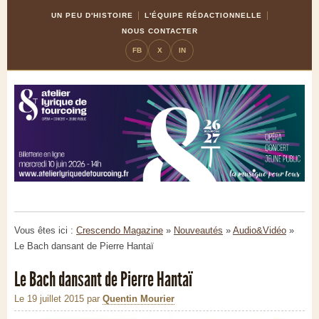
Skip
Aller
UN PEU D'HISTOIRE
L'ÉQUIPE RÉDACTIONNELLE
to
à
NOUS CONTACTER
Content
la
FB
X
IN
navigation
Vous êtes ici :
Crescendo Magazine
»
Nouveautés
»
Audio&Vidéo
»
Le Bach dansant de Pierre Hantaï
Le Bach dansant de Pierre Hantaï
Le 19 juillet 2015
par
Quentin Mourier