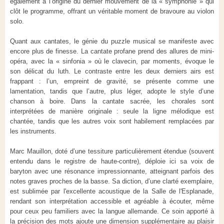
également à l’origine du dernier mouvement de la « symphonie » qui
clôt le programme, offrant un véritable moment de bravoure au violon
solo.
Quant aux cantates, le génie du puzzle musical se manifeste avec
encore plus de finesse. La cantate profane prend des allures de mini-
opéra, avec la « sinfonia » où le clavecin, par moments, évoque le
son délicat du luth. Le contraste entre les deux derniers airs est
frappant : l’un, empreint de gravité, se présente comme une
lamentation, tandis que l’autre, plus léger, adopte le style d’une
chanson à boire. Dans la cantate sacrée, les chorales sont
interprétées de manière originale : seule la ligne mélodique est
chantée, tandis que les autres voix sont habilement remplacées par
les instruments.
Marc Mauillon, doté d’une tessiture particulièrement étendue (souvent
entendu dans le registre de haute-contre), déploie ici sa voix de
baryton avec une résonance impressionnante, atteignant parfois des
notes graves proches de la basse. Sa diction, d’une clarté exemplaire,
est sublimée par l'excellente acoustique de la Salle de l'Esplanade,
rendant son interprétation accessible et agréable à écouter, même
pour ceux peu familiers avec la langue allemande. Ce soin apporté à
la précision des mots ajoute une dimension supplémentaire au plaisir