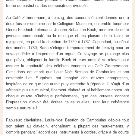
forme de pastiches des compositeurs évoqués.
Au Café Zimmermann, à Leipzig, des concerts étaient donnés une à
deux fois par semaine par le Collegium Musicum, ensemble fondé par
Georg Friedrich Telemann. Johann Sebastian Bach, membre de cette
joyeuse communauté où la musique et les plaisirs de la table se
rejoignent, en prend la direction de 1729 à 1737. Cependant, au début
des années 1730, Bach s’éloigne temporairement de Leipzig pour un
voyage dédié à l’expertise d’un orgue. Ce voyage se prolonge plus
que prévu, obligeant la famille Bach et leurs amis à se relayer pour
assurer la continuité des célèbres concerts au Café Zimmermann.
C'est dans cet esprit que Louis-Noël Bestion de Camboulas et son
ensemble Les Surprises ont imaginé des œuvres composites,
inspirées de ce que l’on aurait pu y entendre à l'époque. Il s’agit d’un
véritable puzzle musical, finement élaboré et si habilement conçu -où
chaque œuvre s’imbrique parfaitement-, que ces œuvres donnent
l’impression d’avoir été écrites telles quelles, tant leur cohérence
semble naturelle !
Fabuleux claviériste, Louis-Noël Bestion de Camboulas déploie tout
son talent au clavecin, enchaînant la plupart des mouvements, y
compris pendant l’accord des instruments à cordes, grâce à de courts