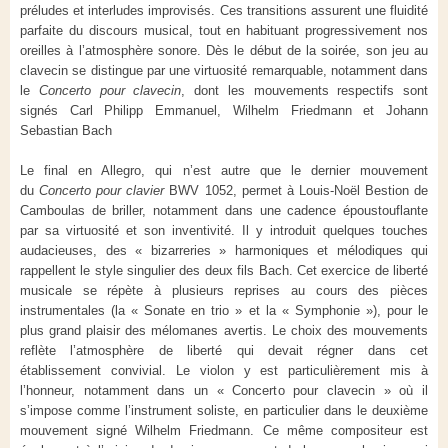
préludes et interludes improvisés. Ces transitions assurent une fluidité
parfaite du discours musical, tout en habituant progressivement nos
oreilles à l’atmosphère sonore. Dès le début de la soirée, son jeu au
clavecin se distingue par une virtuosité remarquable, notamment dans
le
Concerto pour clavecin
, dont les mouvements respectifs sont
signés Carl Philipp Emmanuel, Wilhelm Friedmann et Johann
Sebastian Bach
Le final en Allegro, qui n’est autre que le dernier mouvement
du
Concerto pour clavier
BWV 1052, permet à Louis-Noël Bestion de
Camboulas de briller, notamment dans une cadence époustouflante
par sa virtuosité et son inventivité. Il y introduit quelques touches
audacieuses, des « bizarreries » harmoniques et mélodiques qui
rappellent le style singulier des deux fils Bach. Cet exercice de liberté
musicale se répète à plusieurs reprises au cours des pièces
instrumentales (la « Sonate en trio » et la « Symphonie »), pour le
plus grand plaisir des mélomanes avertis. Le choix des mouvements
reflète l’atmosphère de liberté qui devait régner dans cet
établissement convivial. Le violon y est particulièrement mis à
l’honneur, notamment dans un « Concerto pour clavecin » où il
s’impose comme l’instrument soliste, en particulier dans le deuxième
mouvement signé Wilhelm Friedmann. Ce même compositeur est