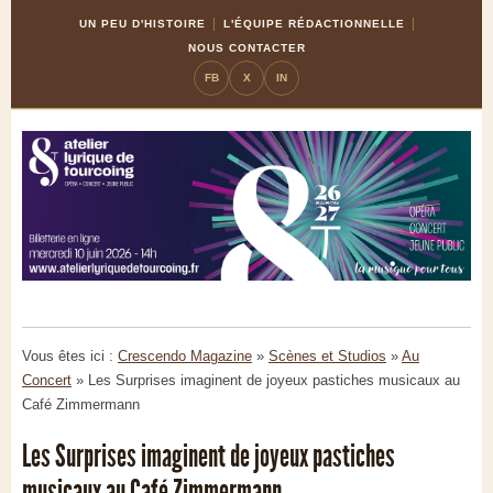
Skip
Aller
UN PEU D'HISTOIRE
L'ÉQUIPE RÉDACTIONNELLE
to
à
NOUS CONTACTER
Content
la
FB
X
IN
navigation
Vous êtes ici :
Crescendo Magazine
»
Scènes et Studios
»
Au
Concert
»
Les Surprises imaginent de joyeux pastiches musicaux au
Café Zimmermann
Les Surprises imaginent de joyeux pastiches
musicaux au Café Zimmermann