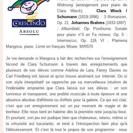
Widmung
(arrangement pour piano de
Clara Wieck).
Clara Wieck /
Schumann
(1819-1896) : 3
Romanzen
,
Op. 21.
Johannes Brahms
(1833-1897)
:
Albumblatt,
Op. Posthume. Sonate
pour piano n°3 en Fa mineur, Op. 5 :
Intermezzo, Op. 118, VI . Plamena
Mangova, piano. Livret en français Mirare MIR570
Je me demande si Mangova a fait des recherches sur l'enseignement
fécond de Clara Schumann à travers des enregistrements que
plusieurs de ses élèves comme Adelina de Lara, Fanny Davies ou
Carl Friedberg ont laissé et qu'on trouve aisément sur internet. Ou si
son style interprétatif se rapproche par sa merveilleuse intuition de
l'indéniable empreinte que Clara laissa sur ses élèves : un son
lumineux et transparent, une probité musicale à toute épreuve et une
absence absolue d'afféterie ou d'effets pour la galerie. Ce qui est clair,
c'est que cet enregistrement est un pur moment de magie et de
bonheur. Elle nous tient en haleine dès la première note jusqu'au bout.
Et pourtant, son jeu est pudique bien que chaleureux, retenu, même si
la virtuosité est luxuriante, et tend à l'introspection bien plus qu'à
l'éblouissement. Et c'est là tout le propos de son programme : nous