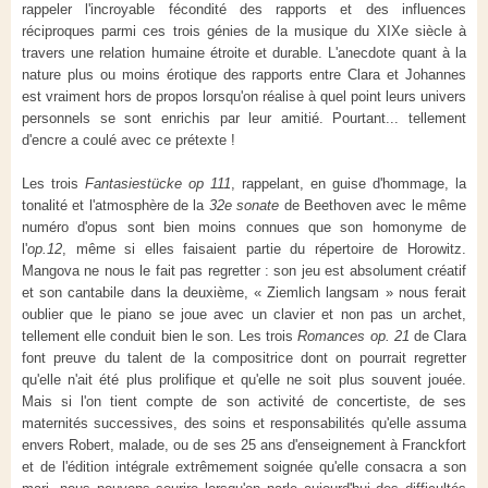
rappeler l'incroyable fécondité des rapports et des influences
réciproques parmi ces trois génies de la musique du XIXe siècle à
travers une relation humaine étroite et durable. L'anecdote quant à la
nature plus ou moins érotique des rapports entre Clara et Johannes
est vraiment hors de propos lorsqu'on réalise à quel point leurs univers
personnels se sont enrichis par leur amitié. Pourtant... tellement
d'encre a coulé avec ce prétexte !
Les trois
Fantasiestücke op 111
, rappelant, en guise d'hommage, la
tonalité et l'atmosphère de la
32e sonate
de Beethoven avec le même
numéro d'opus sont bien moins connues que son homonyme de
l'
op.12
, même si elles faisaient partie du répertoire de Horowitz.
Mangova ne nous le fait pas regretter : son jeu est absolument créatif
et son cantabile dans la deuxième, « Ziemlich langsam » nous ferait
oublier que le piano se joue avec un clavier et non pas un archet,
tellement elle conduit bien le son. Les trois
Romances op. 21
de Clara
font preuve du talent de la compositrice dont on pourrait regretter
qu'elle n'ait été plus prolifique et qu'elle ne soit plus souvent jouée.
Mais si l'on tient compte de son activité de concertiste, de ses
maternités successives, des soins et responsabilités qu'elle assuma
envers Robert, malade, ou de ses 25 ans d'enseignement à Franckfort
et de l'édition intégrale extrêmement soignée qu'elle consacra a son