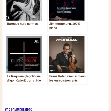
Baroque hors normes
Zimmermmann, 100%
piano
Le Requiem glagolitique
Frank Peter Zimmermann,
d’Igor Kuljerić , un cri de
les enregistrements
souffrance et d’espoir
Warner.
VOS COMMENTAIRES