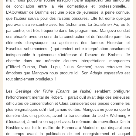
mari, nous pouvons sourire lorsqu'on parle aujourd'hui des difficultés
de conciliation entre la vie domestique et professionnelle...
L'
Albumblatt
de Brahms est une pièce de jeunesse, à peine connue,
que l'auteur sauva pour des raisons obscures. Elle fut écrite quelque
peu avant sa rencontre avec les Schumann. La
Sonate en Fa, op 5
,
par contre, est très fréquente dans les programmes. Mangova conduit
ses phrasés avec un sens de la construction et de l'équilibre parmi les
éléments dionysiaques ou apolliniens (les fameux Florestan et
Eusebius schumaniens...) qui rendent cette interprétation absolument
indispensable à quiconque s'intéresse à l'oeuvre de Brahms. Je
cherche dans ma mémoire d'autres interprétations marquantes
(Clifford Curzon, Radu Lupu, Julius Katchen) sans retrouver les
émotions que Mangova nous procure ici. Son
Adagio espressivo
est
tout simplement prodigieux !
Les
Gesänge der Frühe (Chants de l'aube)
semblent préfigurer
l'effondrement mental de Robert. Il paraît qu'il avait déjà des sérieuses
difficultés de concentration et Clara considérait ces pièces comme les
plus énigmatiques qu'il n'ait jamais écrites. Mangova ne joue ici que la
dernière des cinq pièces, avant la transcription du Lied « Widmung »
(Dédicace), à mettre en rapport avec la mémoire du merveilleux Dmitri
Bashkirov qui fut le maître de Plamena à Madrid et qui disparut peu
de temps avant la publication de cet enregistrement et auquel