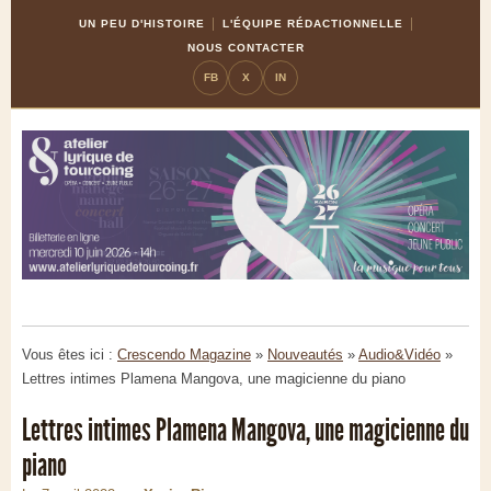
Skip
Aller
UN PEU D'HISTOIRE
L'ÉQUIPE RÉDACTIONNELLE
to
à
NOUS CONTACTER
Content
la
FB
X
IN
navigation
Vous êtes ici :
Crescendo Magazine
»
Nouveautés
»
Audio&Vidéo
»
Lettres intimes Plamena Mangova, une magicienne du piano
Lettres intimes Plamena Mangova, une magicienne du
piano