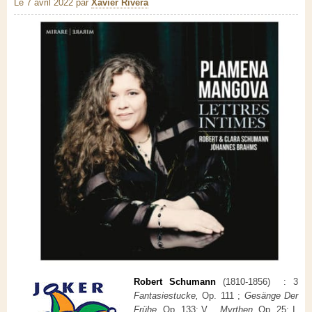
Le 7 avril 2022
par
Xavier Rivera
Robert Schumann
(1810-1856) : 3
Fantasiestucke,
Op. 111 ;
Gesänge Der
Frühe
, Op. 133: V.
Myrthen
, Op. 25: I
.