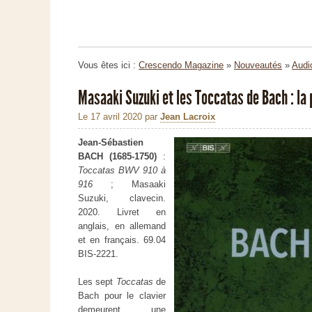
Vous êtes ici :
Crescendo Magazine
»
Nouveautés
»
Audi
Masaaki Suzuki et les Toccatas de Bach : la 
Le 17 avril 2020
par
Jean Lacroix
Jean-Sébastien
BACH (1685-1750)
:
Toccatas BWV 910 à
916
; Masaaki
Suzuki, clavecin.
2020. Livret en
anglais, en allemand
et en français. 69.04
BIS-2221.
Les sept
Toccatas
de
Bach pour le clavier
demeurent une