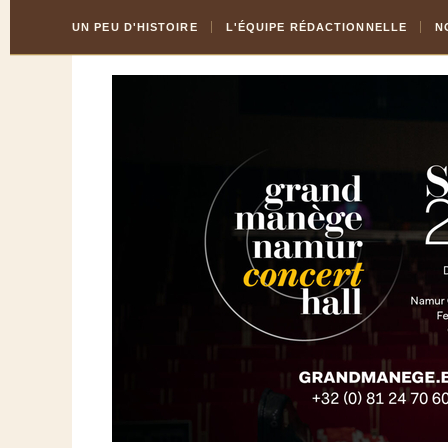
Skip
Aller
UN PEU D'HISTOIRE
L'ÉQUIPE RÉDACTIONNELLE
N
to
à
Content
la
navigation