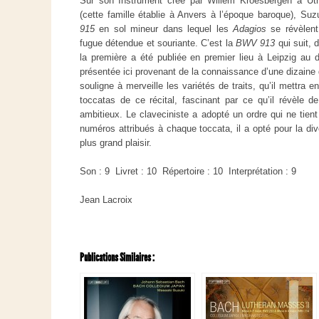
Sur son Instrument créé par Willem Kroesbergen à Ut
(cette famille établie à Anvers à l’époque baroque), Suz
915
en sol mineur dans lequel les
Adagios
se révèlent
fugue détendue et souriante. C’est la
BWV 913
qui suit, 
la première a été publiée en premier lieu à Leipzig au d
présentée ici provenant de la connaissance d’une dizaine
souligne à merveille les variétés de traits, qu’il mettra e
toccatas de ce récital, fascinant par ce qu’il révèle 
ambitieux. Le claveciniste a adopté un ordre qui ne tie
numéros attribués à chaque toccata, il a opté pour la div
plus grand plaisir.
Son : 9 Livret : 10 Répertoire : 10 Interprétation : 9
Jean Lacroix
Publications Similaires :