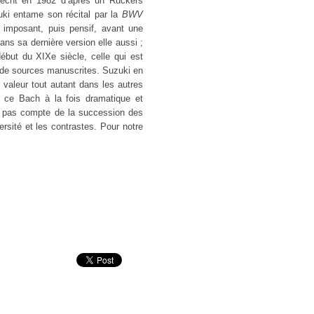
recht en 1982 d’après un Ruckers
uki entame son récital par la
BWV
 imposant, puis pensif, avant une
dans sa dernière version elle aussi ;
ébut du XIXe siècle, celle qui est
 de sources manuscrites. Suzuki en
n valeur tout autant dans les autres
de ce Bach à la fois dramatique et
nt pas compte de la succession des
ersité et les contrastes. Pour notre