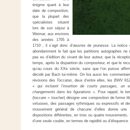
énigme quant à leur
date de composition,
que la plupart des
spécialistes situent
lors de son séjour à
Weimar, aux environs
des années 1705 à
1710 ; il s’agit donc d’œuvres de jeunesse. La notice 
abondamment le fait que les partitions autographes ne 
pas eu d’édition du vivant de leur auteur, que la récept
temps, après la disparition du compositeur, et que le recue
qu’au cours du XXe siècle, sans que l’on puisse affir
décidé par Bach lui-même. On lira aussi les commentaire
révisions des
Toccatas
, deux d’entre elles, les
BWV 91
«
qui incluent l’insertion de courts passages, un 
changements dans les figurations ».
Pour rappel, le ter
(toccare = toucher) désigne une composition de forme lib
virtuoses, des passages rythmiques ou expressifs et de
mouvement général de chacune d’elles donne une i
dispositions différentes, en trois ou quatre mouvements,
d’une seule coulée, en termes de rapidité ou d’éloquence.