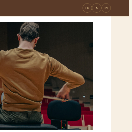
FB
X
IN