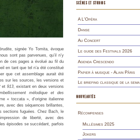
SCÈNES ET STUDIOS
A L'Opéra
Danse
Au Concert
érudite, signée Yo Tomita, évoque
Le guide des Festivals 2026
nous sont pas parvenues, qu’il n’y
ion de ces pages a évolué au fil du
Agenda Crescendo
il en tant que tel n’a été constitué
Papier à musique - Alain Pâris
mer que cet assemblage aurait été
s sur les sources, les versions et
Le briefing classique de la sema
2
et
913
, existant en deux versions
embellissement mélodique et des
NOUVEAUTÉS
me « toccata », d’origine italienne
re, avec des séquences brillantes,
s sections fuguées. Chez Bach, le
Récompenses
mpression de liberté, avec des
 les épisodes se succédant, parfois
Millésimes 2025
Jokers