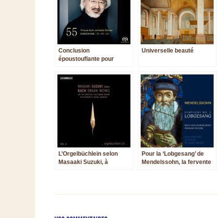
Conclusion
Universelle beauté
époustouflante pour
Masaaki Suzuki et le Bach
Collegium Japan !
L’Orgelbüchlein selon
Pour la ‘Lobgesang’ de
Masaaki Suzuki, à
Mendelssohn, la fervente
l’abbaye de Grauhof
clarté de Suzuki