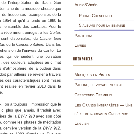
de l’interprétation de Bach. Son
Audio&Vidéo
e domaine de la musique chorale que
i, de fréquentes récompenses de la
Phono.Crescendo
n 1954 et qu’il a fondé en 1990 le
5 albums pour la semaine
 l’ensemble des cantates. Pour le
ki a récemment enregistré les
Suites
Partitions
s sont disponibles, du
Clavier bien
itas
ou le
Concerto italien
. Dans les
Livres
réhension de l’univers du Cantor. La
es qui demandent une pulsation
INTEMPORELS
s, des couleurs adaptées au climat
s d’atmosphère, de la pudeur dans
doit par ailleurs se révéler à travers
Musiques en Pistes
utes ces caractéristiques sont mises
Pauline, le voyage musical
t réalisé en février 2018 dans la
be.
Crescendo Tremplin
, on a toujours l’impression que le
Les Grands Interprètes — Une
ci plus que jamais. Il traduit avec
série de podcasts Crescendo
oires de la
BWV 910
avec son côté
ue, comme les phases de méditation
English
 dernière version de la
BWV 912
.