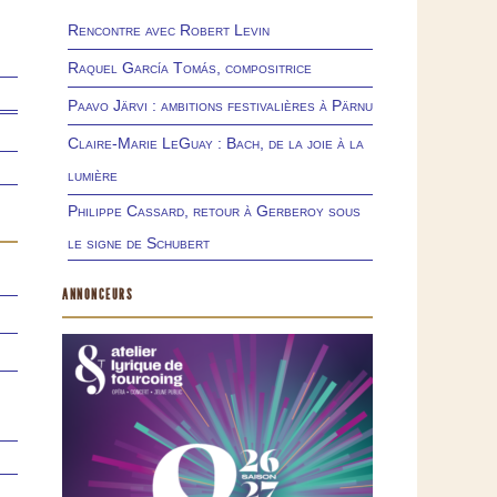
Rencontre avec Robert Levin
Raquel García Tomás, compositrice
Paavo Järvi : ambitions festivalières à Pärnu
Claire-Marie LeGuay : Bach, de la joie à la
lumière
Philippe Cassard, retour à Gerberoy sous
le signe de Schubert
ANNONCEURS