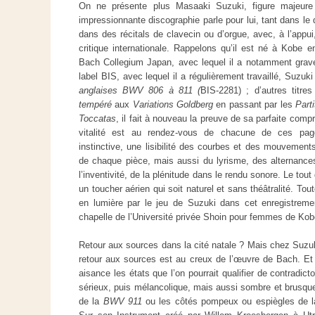
On ne présente plus Masaaki Suzuki, figure majeure 
impressionnante discographie parle pour lui, tant dans l
dans des récitals de clavecin ou d’orgue, avec, à l’appu
critique internationale. Rappelons qu’il est né à Kobe e
Bach Collegium Japan, avec lequel il a notamment gravé
label BIS, avec lequel il a régulièrement travaillé, Suzu
anglaises BWV 806 à 811 (
BIS-2281) ; d’autres titre
tempéré
aux
Variations Goldberg
en passant par les
Part
Toccatas
, il fait à nouveau la preuve de sa parfaite comp
vitalité est au rendez-vous de chacune de ces pag
instinctive, une lisibilité des courbes et des mouvement
de chaque pièce, mais aussi du lyrisme, des alternance
l’inventivité, de la plénitude dans le rendu sonore. Le tout 
un toucher aérien qui soit naturel et sans théâtralité. To
en lumière par le jeu de Suzuki dans cet enregistremen
chapelle de l’Université privée Shoin pour femmes de Ko
Retour aux sources dans la cité natale ? Mais chez Suzuki
retour aux sources est au creux de l’œuvre de Bach. Et i
aisance les états que l’on pourrait qualifier de contradict
sérieux, puis mélancolique, mais aussi sombre et brusq
de la
BWV 911
ou les côtés pompeux ou espiègles de la