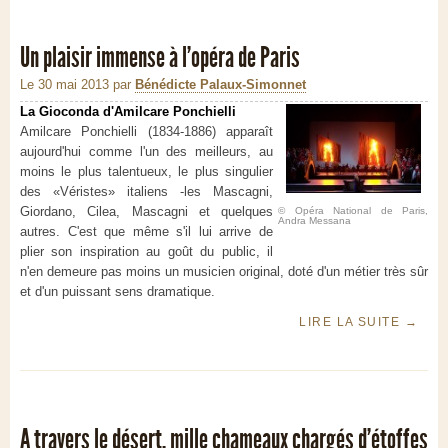
Un plaisir immense à l'opéra de Paris
Le 30 mai 2013
par
Bénédicte Palaux-Simonnet
La Gioconda d'Amilcare Ponchielli
Amilcare Ponchielli (1834-1886) apparaît
aujourd'hui comme l'un des meilleurs, au
moins le plus talentueux, le plus singulier
des «Véristes» italiens -les Mascagni,
Giordano, Cilea, Mascagni et quelques
© Opéra National de Paris,
Andra Messana
autres. C'est que même s'il lui arrive de
plier son inspiration au goût du public, il
n'en demeure pas moins un musicien original, doté d'un métier très sûr
et d'un puissant sens dramatique.
LIRE LA SUITE
→
A travers le désert, mille chameaux chargés d’étoffes