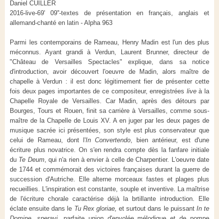
Daniel CUILLER
2016-live-69' 09''-textes de présentation en français, anglais et
allemand-chanté en latin - Alpha 963
Parmi les contemporains de Rameau, Henry Madin est l'un des plus
méconnus. Ayant grandi à Verdun, Laurent Brunner, directeur de
"Château de Versailles Spectacles" explique
,
dans sa notice
d'introduction
,
avoir découvert l'oeuvre de Madin, alors maître de
chapelle à Verdun : il est donc légitimement fier de présenter cette
fois deux pages importantes de ce compositeur, enregistrées
live
à la
Chapelle Royale de Versailles. Car Madin, après des détours par
Bourges, Tours et Rouen, finit sa carrière à Versailles, comme sous-
maître de la Chapelle de Louis XV. A en juger par les deux pages de
musique sacrée ici présentées, son style est plus conservateur que
celui de Rameau, dont l'
In Convertendo
,
bien antérieur, est d'une
écriture plus novatrice. On s'en rendra compte dès la fanfare initiale
du
Te Deum
, qui n'a rien à envier à celle de Charpentier. L'oeuvre date
de 1744 et commémorait des victoires françaises durant la guerre de
succession d'Autriche. Elle alterne morceaux fastes et plages plus
recueillies. L'inspiration est constante, souple et inventive. La maîtrise
de l'écriture chorale caractérise déjà la brtillante introduction. Elle
éclate ensuite dans le
Tu Rex gloriae,
et surtout dans le puissant
In te
Domine, speravi,
parfaite union d'envolée mélodique et de pompe