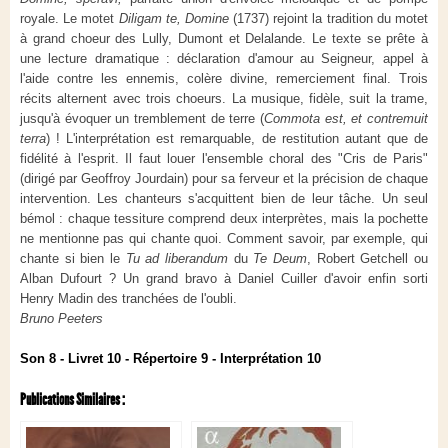
royale. Le motet
Diligam te, Domine
(1737) rejoint la tradition du motet
à grand choeur des Lully, Dumont et Delalande. Le texte se prête à
une lecture dramatique : déclaration d'amour au Seigneur, appel à
l'aide contre les ennemis, colère divine, remerciement final. Trois
récits alternent avec trois choeurs. La musique, fidèle, suit la trame,
jusqu'à évoquer un tremblement de terre (
Commota est, et contremuit
terra
) ! L'interprétation est remarquable, de restitution autant que de
fidélité à l'esprit. Il faut louer l'ensemble choral des "Cris de Paris"
(dirigé par Geoffroy Jourdain) pour sa ferveur et la précision de chaque
intervention. Les chanteurs s'acquittent bien de leur tâche. Un seul
bémol : chaque tessiture comprend deux interprètes, mais la pochette
ne mentionne pas qui chante quoi. Comment savoir, par exemple, qui
chante si bien le
Tu ad liberandum
du
Te Deum
, Robert Getchell ou
Alban Dufourt ? Un grand bravo à Daniel Cuiller d'avoir enfin sorti
Henry Madin des tranchées de l'oubli.
Bruno Peeters
Son 8 - Livret 10 - Répertoire 9 - Interprétation 10
Publications Similaires :