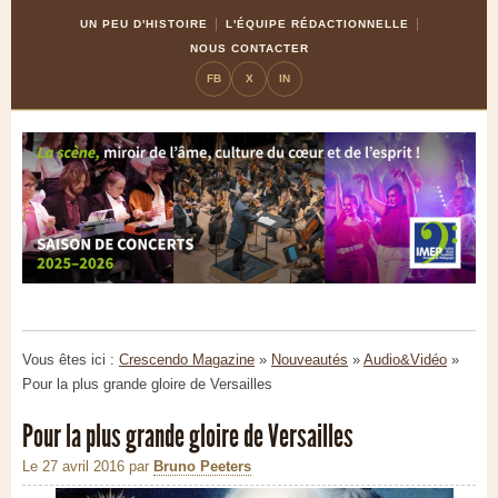
Skip
Aller
UN PEU D'HISTOIRE
L'ÉQUIPE RÉDACTIONNELLE
to
à
NOUS CONTACTER
Content
la
FB
X
IN
navigation
Vous êtes ici :
Crescendo Magazine
»
Nouveautés
»
Audio&Vidéo
»
Pour la plus grande gloire de Versailles
Pour la plus grande gloire de Versailles
Le 27 avril 2016
par
Bruno Peeters