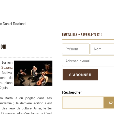
me
Daniel Rowland
NEWSLETTER – ABONNEZ-VOUS !
Riom
 1er juin
e
Suzana
festival
certs de
 au piano
2 juin.
Rechercher
na Bartal a dû jongler, dans ses
ndémie ; la dernière édition s’est
des lieux de culture. Ainsi, le 1er
le Dumoulin, elle s’exclame : « C’est