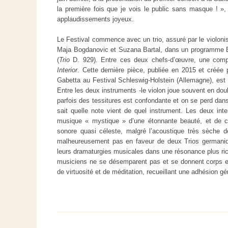
la première fois que je vois le public sans masque ! »,
applaudissements joyeux.
Le Festival commence avec un trio, assuré par le violonis
Maja Bogdanovic et Suzana Bartal, dans un programme 
(
Trio
D. 929). Entre ces deux chefs-d’œuvre, une comp
Interior
. Cette dernière pièce, publiée en 2015 et créée 
Gabetta au Festival Schleswig-Holstein (Allemagne), est e
Entre les deux instruments -le violon joue souvent en doub
parfois des tessitures est confondante et on se perd dan
sait quelle note vient de quel instrument. Les deux inte
musique « mystique » d’une étonnante beauté, et de c
sonore quasi céleste, malgré l’acoustique très sèche d
malheureusement pas en faveur de deux Trios germaniq
leurs dramaturgies musicales dans une résonance plus rich
musiciens ne se désemparent pas et se donnent corps 
de virtuosité et de méditation, recueillant une adhésion gén