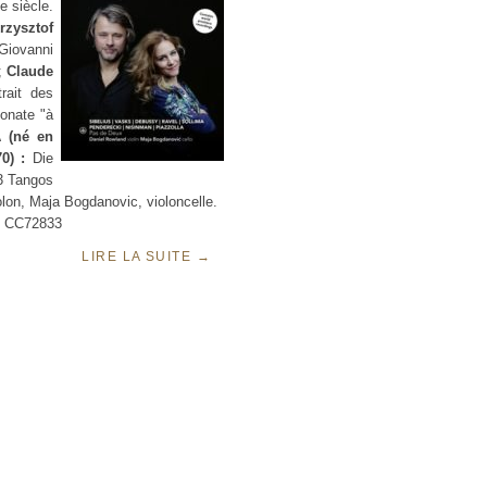
e siècle.
rzysztof
Giovanni
 ;
Claude
rait des
onate "à
 (né en
70) :
Die
3 Tangos
olon, Maja Bogdanovic, violoncelle.
S CC72833
LIRE LA SUITE
→