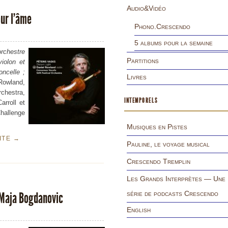
Audio&Vidéo
our l’âme
Phono.Crescendo
5 albums pour la semaine
rchestre
Partitions
iolon et
oncelle ;
Livres
 Rowland,
rchestra,
INTEMPORELS
rroll et
hallenge
Musiques en Pistes
UITE
→
Pauline, le voyage musical
Crescendo Tremplin
Les Grands Interprètes — Une
série de podcasts Crescendo
 Maja Bogdanovic
English