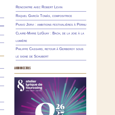
Rencontre avec Robert Levin
Raquel García Tomás, compositrice
Paavo Järvi : ambitions festivalières à Pärnu
Claire-Marie LeGuay : Bach, de la joie à la
lumière
Philippe Cassard, retour à Gerberoy sous
le signe de Schubert
ANNONCEURS