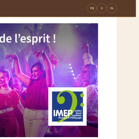
FB
X
IN