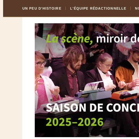
Skip
Aller
UN PEU D'HISTOIRE
L'ÉQUIPE RÉDACTIONNELLE
N
to
à
Content
la
navigation