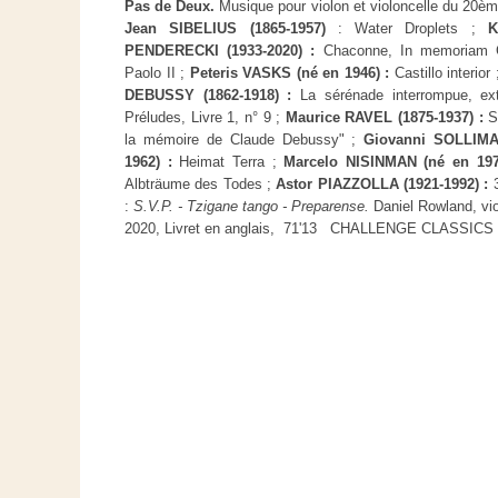
Pas de Deux.
Musique pour violon et violoncelle du 20èm
Jean SIBELIUS (1865-1957)
: Water Droplets ;
K
PENDERECKI (1933-2020) :
Chaconne, In memoriam 
Paolo II ;
Peteris VASKS (né en 1946) :
Castillo interior
DEBUSSY (1862-1918) :
La sérénade interrompue, ext
Préludes, Livre 1, n° 9 ;
Maurice RAVEL (1875-1937) :
S
la mémoire de Claude Debussy" ;
Giovanni SOLLIMA
1962) :
Heimat Terra ;
Marcelo NISINMAN (né en 19
Albträume des Todes ;
Astor PIAZZOLLA (1921-1992) :
:
S.V.P. - Tzigane tango - Preparense.
Daniel Rowland, vi
2020, Livret en anglais, 71'13 CHALLENGE CLASSIC