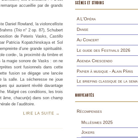
SCÈNES ET STUDIOS
 remarque accueillie par de grands
A L'Opéra
te Daniel Rowland, la violoncelliste
Danse
Brahms (
Trio
n° 2 op. 87), Schubert
osition de Peteris Vasks,
Castillo
Au Concert
par Patricia Kopatchinskaya et Sol
mpreinte d’une grande spiritualité.
Le guide des Festivals 2026
le corde-, la proximité du timbre et
Agenda Crescendo
s la magie sonore de Vasks : on ne
rprètes sont fusionnels dans cette
Papier à musique - Alain Pâris
ette fusion se dégage une lancée
e la salle. La sécheresse ne joue
Le briefing classique de la sema
ues qui auraient révélé davantage
e. Malgré ces conditions, les trois
NOUVEAUTÉS
et âme, chacun(e) dans son champ
érale de l’auditoire.
Récompenses
LIRE LA SUITE
→
Millésimes 2025
Jokers