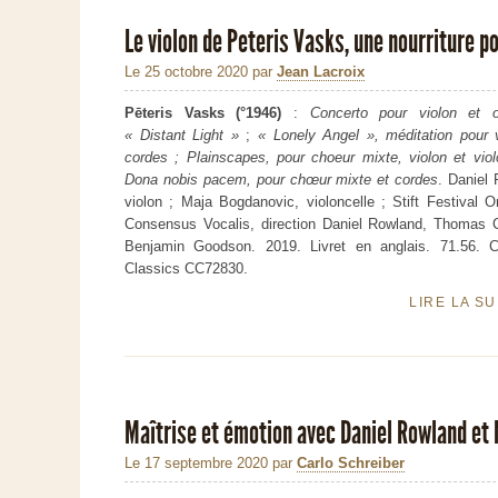
Le violon de Peteris Vasks, une nourriture p
Le 25 octobre 2020
par
Jean Lacroix
Pēteris Vasks (°1946)
:
Concerto pour violon et o
« Distant Light »
;
« Lonely Angel », méditation pour v
cordes ; Plainscapes, pour choeur mixte, violon et viol
Dona nobis pacem, pour chœur mixte et cordes
. Daniel
violon ; Maja Bogdanovic, violoncelle ; Stift Festival O
Consensus Vocalis, direction Daniel Rowland, Thomas Ca
Benjamin Goodson. 2019. Livret en anglais. 71.56. C
Classics CC72830.
LIRE LA S
Maîtrise et émotion avec Daniel Rowland et
Le 17 septembre 2020
par
Carlo Schreiber