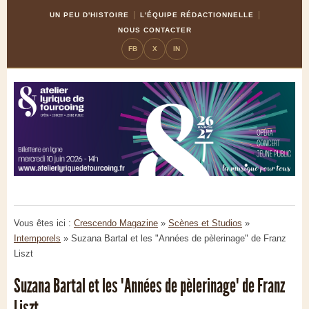
Skip
Aller
UN PEU D'HISTOIRE
L'ÉQUIPE RÉDACTIONNELLE
to
à
NOUS CONTACTER
Content
la
FB
X
IN
navigation
Vous êtes ici :
Crescendo Magazine
»
Scènes et Studios
»
Intemporels
»
Suzana Bartal et les "Années de pèlerinage" de Franz
Liszt
Suzana Bartal et les "Années de pèlerinage" de Franz
Liszt