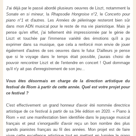
J'ai déjà par le passé abordé plusieurs oeuvres de Liszt, notamment la
Sonate en si mineur
, la
Rhapsodie Hongroise n°2
, le
Concerto pour
piano n°1
et d'autres. Les
Années de pèlerinage
resteront bien sûr
dans mon ADN musical pour le reste de ma vie pianistique. Mais je
pense qu'en effet, j'ai tellement été impressionnée par le génie de
Liszt et touchée par l'immense variété des émotions qu'il a pu
exprimer dans sa musique, que cela a renforcé mon envie de jouer
également d'autres de ses oeuvres dans le futur. D'ailleurs je pense
que si le voyage dans le temps était possible, j'aurais choisi de
pouvoir rencontrer Liszt et de l'entendre en concert ! Quel dommage
qu'il n'y ait pas d'enregistrement de son jeu...
Vous êtes désormais en charge de la direction artistique du
festival de Riom à partir de cette année. Quel est votre projet pour
ce festival ?
C'est effectivement un grand honneur d'avoir été nommée directrice
artistique de ce festival à partir de sa 34e édition en 2020. « Piano à
Riom » est une manifestation bien identifiée dans le paysage musical
français et peut s'enorgueillir d'avoir reçu un bon nombre des plus
grands pianistes français au fil des années. Mon projet est de faire
vivre cette excellence artistique tout en mettant en lumière le piano