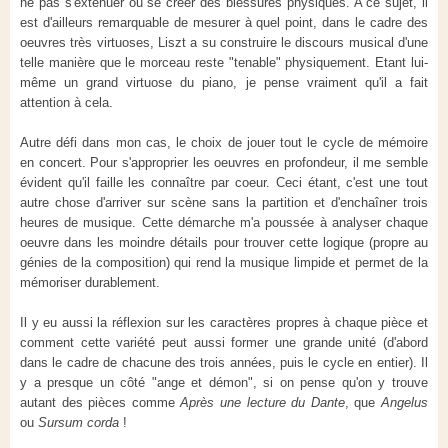
ne pas s'exténuer ou se créer des blessures physiques. A ce sujet, il
est d'ailleurs remarquable de mesurer à quel point, dans le cadre des
oeuvres très virtuoses, Liszt a su construire le discours musical d'une
telle manière que le morceau reste "tenable" physiquement. Etant lui-
même un grand virtuose du piano, je pense vraiment qu'il a fait
attention à cela.
Autre défi dans mon cas, le choix de jouer tout le cycle de mémoire
en concert. Pour s'approprier les oeuvres en profondeur, il me semble
évident qu'il faille les connaître par coeur. Ceci étant, c'est une tout
autre chose d'arriver sur scène sans la partition et d'enchaîner trois
heures de musique. Cette démarche m'a poussée à analyser chaque
oeuvre dans les moindre détails pour trouver cette logique (propre au
génies de la composition) qui rend la musique limpide et permet de la
mémoriser durablement.
Il y eu aussi la réflexion sur les caractères propres à chaque pièce et
comment cette variété peut aussi former une grande unité (d'abord
dans le cadre de chacune des trois années, puis le cycle en entier). Il
y a presque un côté "ange et démon", si on pense qu'on y trouve
autant des pièces comme
Après une lecture du Dante
, que
Angelus
ou
Sursum corda
!