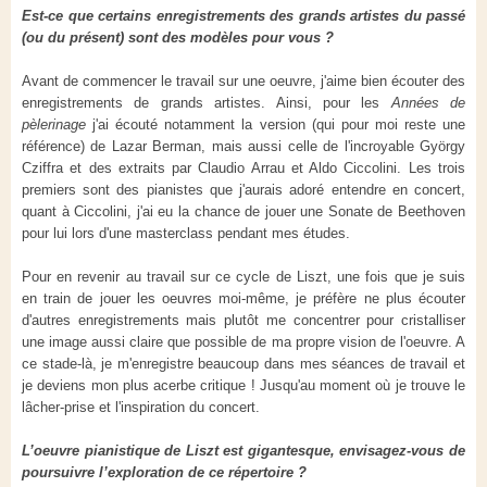
Est-ce que certains enregistrements des grands artistes du passé
(ou du présent) sont des modèles pour vous ?
Avant de commencer le travail sur une oeuvre, j'aime bien écouter des
enregistrements de grands artistes. Ainsi, pour les
Années de
pèlerinage
j'ai écouté notamment la version (qui pour moi reste une
référence) de Lazar Berman, mais aussi celle de l'incroyable György
Cziffra et des extraits par Claudio Arrau et Aldo Ciccolini. Les trois
premiers sont des pianistes que j'aurais adoré entendre en concert,
quant à Ciccolini, j'ai eu la chance de jouer une Sonate de Beethoven
pour lui lors d'une masterclass pendant mes études.
Pour en revenir au travail sur ce cycle de Liszt, une fois que je suis
en train de jouer les oeuvres moi-même, je préfère ne plus écouter
d'autres enregistrements mais plutôt me concentrer pour cristalliser
une image aussi claire que possible de ma propre vision de l'oeuvre. A
ce stade-là, je m'enregistre beaucoup dans mes séances de travail et
je deviens mon plus acerbe critique ! Jusqu'au moment où je trouve le
lâcher-prise et l'inspiration du concert.
L’oeuvre pianistique de Liszt est gigantesque, envisagez-vous de
poursuivre l’exploration de ce répertoire ?