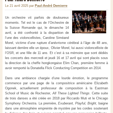
Le 21 avril 2025
par
Paul-André Demierre
Un orchestre vit parfois de douloureux
moments. Tel est le cas de l’Orchestre de
la Suisse Romande qui, le dimanche 14
avril, a été confronté à la disparition de
l’une des violoncellistes, Caroline Siméand
Morel, victime d’une rupture d’anévrisme cérébral à l’âge de 48 ans,
laissant derrière elle un époux, Olivier Morel, lui aussi violoncelliste de
l’OSR, et une fille de 11 ans. Et c’est à sa mémoire que sont dédiés
les concerts des mercredi et jeudi 16 et 17 avril qui sont placés sous
la direction de la cheffe hongkongaise Elim Chan, première femme à
avoir remporté la Donatella Flick Conducting Competition en 2014.
Dans une ambiance chargée d’une lourde émotion, le programme
commence par une page de la compositrice américaine Elizabeth
Ogonek, actuellement professeur de composition à la Eastman
School of Music de Rochester,
All These Lighted Things
. Cette suite
de trois danses a été créée en 2018 par Riccardo Muti et le Chicago
Symphony Orchestra. La première,
Exuberant, Playful, Bright
, baigne
dans une atmosphère empreinte de mystère par les cordes soutenant