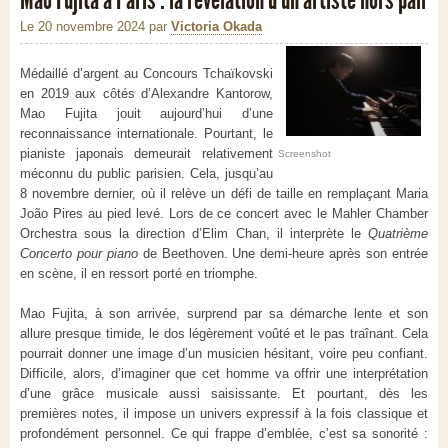
Le 20 novembre 2024
par
Victoria Okada
Médaillé d’argent au Concours Tchaïkovski
en 2019 aux côtés d’Alexandre Kantorow,
Mao Fujita jouit aujourd’hui d’une
reconnaissance internationale. Pourtant, le
pianiste japonais demeurait relativement
Screenshot
méconnu du public parisien. Cela, jusqu’au
8 novembre dernier, où il relève un défi de taille en remplaçant Maria
João Pires au pied levé. Lors de ce concert avec le Mahler Chamber
Orchestra sous la direction d’Elim Chan, il interprète le
Quatrième
Concerto pour piano
de Beethoven. Une demi-heure après son entrée
en scène, il en ressort porté en triomphe.
Mao Fujita, à son arrivée, surprend par sa démarche lente et son
allure presque timide, le dos légèrement voûté et le pas traînant. Cela
pourrait donner une image d’un musicien hésitant, voire peu confiant.
Difficile, alors, d’imaginer que cet homme va offrir une interprétation
d’une grâce musicale aussi saisissante. Et pourtant, dès les
premières notes, il impose un univers expressif à la fois classique et
profondément personnel. Ce qui frappe d’emblée, c’est sa sonorité :