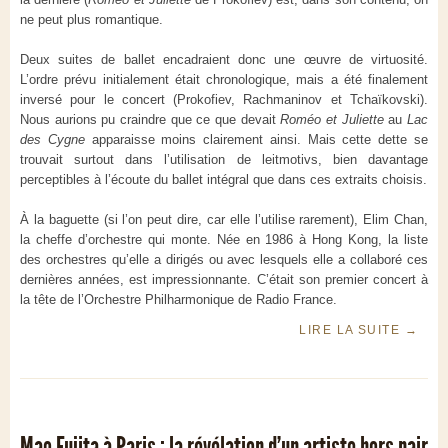
ne peut plus romantique.
Deux suites de ballet encadraient donc une œuvre de virtuosité.
L’ordre prévu initialement était chronologique, mais a été finalement
inversé pour le concert (Prokofiev, Rachmaninov et Tchaïkovski).
Nous aurions pu craindre que ce que devait
Roméo et Juliette
au
Lac
des Cygne
apparaisse moins clairement ainsi. Mais cette dette se
trouvait surtout dans l’utilisation de leitmotivs, bien davantage
perceptibles à l’écoute du ballet intégral que dans ces extraits choisis.
À la baguette (si l’on peut dire, car elle l’utilise rarement), Elim Chan,
la cheffe d’orchestre qui monte. Née en 1986 à Hong Kong, la liste
des orchestres qu’elle a dirigés ou avec lesquels elle a collaboré ces
dernières années, est impressionnante. C’était son premier concert à
la tête de l’Orchestre Philharmonique de Radio France.
LIRE LA SUITE
→
Mao Fujita à Paris : la révélation d’un artiste hors pair