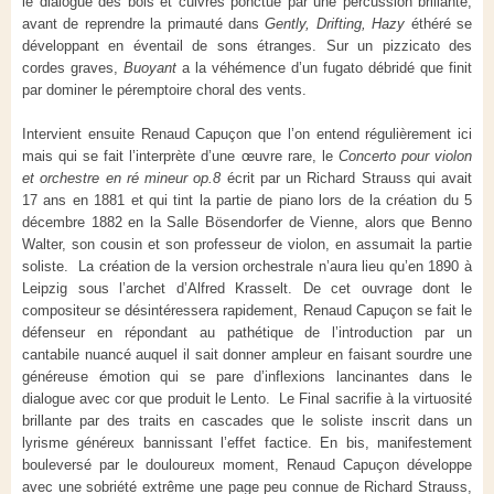
le dialogue des bois et cuivres ponctué par une percussion brillante,
avant de reprendre la primauté dans
Gently, Drifting, Hazy
éthéré se
développant en éventail de sons étranges. Sur un pizzicato des
cordes graves,
Buoyant
a la véhémence d’un fugato débridé que finit
par dominer le péremptoire choral des vents.
Intervient ensuite Renaud Capuçon que l’on entend régulièrement ici
mais qui se fait l’interprète d’une œuvre rare, le
Concerto pour violon
et orchestre en ré mineur op.8
écrit par un Richard Strauss qui avait
17 ans en 1881 et qui tint la partie de piano lors de la création du 5
décembre 1882 en la Salle Bösendorfer de Vienne, alors que Benno
Walter, son cousin et son professeur de violon, en assumait la partie
soliste. La création de la version orchestrale n’aura lieu qu’en 1890 à
Leipzig sous l’archet d’Alfred Krasselt. De cet ouvrage dont le
compositeur se désintéressera rapidement, Renaud Capuçon se fait le
défenseur en répondant au pathétique de l’introduction par un
cantabile nuancé auquel il sait donner ampleur en faisant sourdre une
généreuse émotion qui se pare d’inflexions lancinantes dans le
dialogue avec cor que produit le Lento. Le Final sacrifie à la virtuosité
brillante par des traits en cascades que le soliste inscrit dans un
lyrisme généreux bannissant l’effet factice. En bis, manifestement
bouleversé par le douloureux moment, Renaud Capuçon développe
avec une sobriété extrême une page peu connue de Richard Strauss,