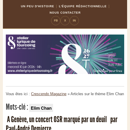
Skip
Aller
UN PEU D'HISTOIRE
L'ÉQUIPE RÉDACTIONNELLE
to
à
NOUS CONTACTER
Content
la
FB
X
IN
navigation
Vous êtes ici :
Crescendo Magazine
» Articles sur le thème
Elim Chan
Mots-clé :
Elim Chan
A Genève, un concert OSR marqué par un deuil par
Paul-André Demierre