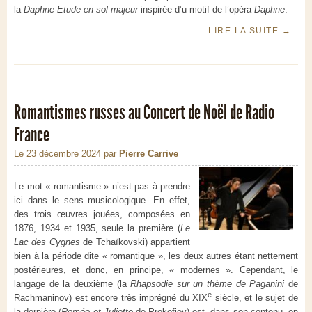
la
Daphne-Etude en sol majeur
inspirée d’u motif de l’opéra
Daphne
.
LIRE LA SUITE
→
Romantismes russes au Concert de Noël de Radio
France
Le 23 décembre 2024
par
Pierre Carrive
Le mot « romantisme » n’est pas à prendre
ici dans le sens musicologique. En effet,
des trois œuvres jouées, composées en
1876, 1934 et 1935, seule la première (
Le
Lac des Cygnes
de Tchaïkovski) appartient
bien à la période dite « romantique », les deux autres étant nettement
postérieures, et donc, en principe, « modernes ». Cependant, le
langage de la deuxième (la
Rhapsodie sur un thème de Paganini
de
e
Rachmaninov) est encore très imprégné du XIX
siècle, et le sujet de
la dernière (
Roméo et Juliette
de Prokofiev) est, dans son contenu, on