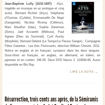
Jean-Baptiste Lully (1632-1687)
:
Atys
,
tragédie en musique en un prologue et cinq
actes. Bernard Richter (Atys), Stéphanie
d’Oustrac (Cybèle), Emmanuelle De Negri
(Sangaride), Nicolas Rivenq (Célénus),
Marc Mauillon (Idas), Sophie Daneman
(Doris), Jaël Azzaretti (Mélisse), Paul
Agnew (Dieu du Sommeil), Cyril Auvity
(Morphée), Bernard Deletré (Le Temps/Le Fleuve Sangor) ; Compagnie
Fêtes Galantes ; Les Arts Florissants, direction William Christie. 2011.
Notice en anglais et en français, synopsis dans les deux langues.
Sous-titres en français, en anglais, en allemand, en italien, en
japonais et en coréen. 196.00. Deux DVD Naxos 2. 110694-95. Aussi
disponible en Blu Ray.
LIRE LA SUITE
→
Résurrection, trois cents ans après, de la Sémiramis