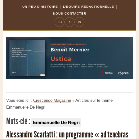
Skip
Aller
UN PEU D'HISTOIRE
L'ÉQUIPE RÉDACTIONNELLE
to
à
NOUS CONTACTER
Content
la
FB
X
IN
navigation
Vous êtes ici :
Crescendo Magazine
» Articles sur le thème
Emmanuelle De Negri
Mots-clé :
Emmanuelle De Negri
Alessandro Scarlatti : un programme « ad tenebras