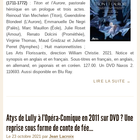
(1711-1772)
:
Titon et l’Aurore
, pastorale
héroïque en un prologue et trois actes.
Reinoud Van Mechelen (Titon), Gwendoline
Blondeel (L’Aurore), Emmanuelle De Negri
(Palès), Marc Mauillon (Éole), Julie Roset
(Amour), Renato Dolcini (Prométhée),
Virginie Thomas, Maud Gnidzaz et Juliette
Perret (Nymphes) ; Huit marionnettistes ;
Les Arts Florissants, direction William Christie. 2021. Notice et
synopsis en anglais et en français. Sous-titres en français, en anglais,
en allemand, en japonais et en coréen. 127.00. Un DVD Naxos 2.
110693. Aussi disponible en Blu Ray.
LIRE LA SUITE
→
Atys de Lully à l’Opéra-Comique en 2011 sur DVD ? Une
reprise sous forme de conte de fée…
Le 23 octobre 2021
par
Jean Lacroix