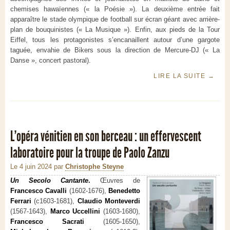
chemises hawaïennes (« la Poésie »). La deuxième entrée fait
apparaître le stade olympique de football sur écran géant avec arrière-
plan de bouquinistes (« La Musique »). Enfin, aux pieds de la Tour
Eiffel, tous les protagonistes s’encanaillent autour d’une gargote
taguée, envahie de Bikers sous la direction de Mercure-DJ (« La
Danse », concert pastoral).
LIRE LA SUITE
→
L’opéra vénitien en son berceau : un effervescent
laboratoire pour la troupe de Paolo Zanzu
Le 4 juin 2024
par
Christophe Steyne
Un Secolo Cantante
.
Œuvres de
Francesco Cavalli
(1602-1676),
Benedetto
Ferrari
(c1603-1681),
Claudio Monteverdi
(1567-1643),
Marco Uccellini
(1603-1680),
Francesco Sacrati
(1605-1650),