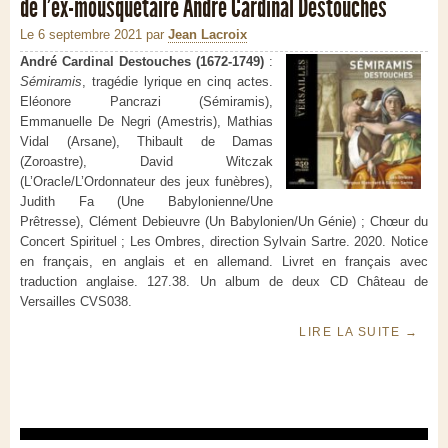
de l’ex-mousquetaire André Cardinal Destouches
Le 6 septembre 2021
par
Jean Lacroix
André Cardinal Destouches (1672-1749)
:
Sémiramis
, tragédie lyrique en cinq actes.
Eléonore Pancrazi (Sémiramis),
Emmanuelle De Negri (Amestris), Mathias
Vidal (Arsane), Thibault de Damas
(Zoroastre), David Witczak
(L’Oracle/L’Ordonnateur des jeux funèbres),
Judith Fa (Une Babylonienne/Une
Prêtresse), Clément Debieuvre (Un Babylonien/Un Génie) ; Chœur du
Concert Spirituel ; Les Ombres, direction Sylvain Sartre. 2020. Notice
en français, en anglais et en allemand. Livret en français avec
traduction anglaise. 127.38. Un album de deux CD Château de
Versailles CVS038.
LIRE LA SUITE
→