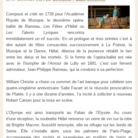
Composé et créé en 1739 pour l’Académie
Royale de Musique, le deuxième opéra-
ballet de Rameau,
Les Fêtes d’Hébé ou
Les Talents Lyriques
rencontra
immédiatement un vif succès. En un prologue et trois entrées c’est à
dire autant de fêtes consacrées successivement à La Poésie, la
Musique et la Danse, Hébé, déesse de la jeunesse rétablit le lien
entre les dieux et les mortels. Si la forme de l’opéra-ballet est née
avec
le Triomphe de l’Amour
de Lully en 1681, c’est son fervent
admirateur, Jean-Philippe Rameau, qui la conduira à sa perfection.
William Christie a choisi ce sommet de l’art baroque pour célébrer son
quatre-vingtième anniversaire Salle Favart et la réussite provocatrice
de
Platée,
il y a une dizaine d’années, l’a incité à solliciter à nouveau
Robert Carsen
pour la mise en scène.
L’Olympe est ainsi transporté au Palais de l’Elysée. Au cours
d’une réception, la soubrette Hébé renverse un verre de vin sur la robe
de Brigitte Macron. Aussitôt renvoyée, elle se réfugie sur les bords de
Seine. Elle s’installe alors sous les palmiers de Paris-Plage,
accompagnée des invités et journalistes en maillots de bains et