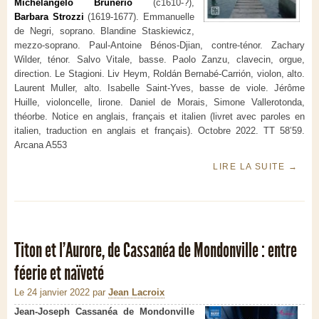
Michelangelo Brunerio
(c1610-?),
Barbara Strozzi
(1619-1677). Emmanuelle
de Negri, soprano. Blandine Staskiewicz,
mezzo-soprano. Paul-Antoine Bénos-Djian, contre-ténor. Zachary
Wilder, ténor. Salvo Vitale, basse. Paolo Zanzu, clavecin, orgue,
direction. Le Stagioni. Liv Heym, Roldán Bernabé-Carrión, violon, alto.
Laurent Muller, alto. Isabelle Saint-Yves, basse de viole. Jérôme
Huille, violoncelle, lirone. Daniel de Morais, Simone Vallerotonda,
théorbe. Notice en anglais, français et italien (livret avec paroles en
italien, traduction en anglais et français). Octobre 2022. TT 58’59.
Arcana A553
LIRE LA SUITE
→
Titon et l’Aurore, de Cassanéa de Mondonville : entre
féerie et naïveté
Le 24 janvier 2022
par
Jean Lacroix
Jean-Joseph Cassanéa de Mondonville