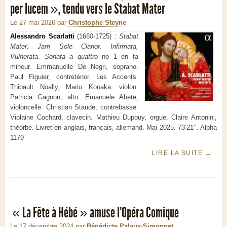
per lucem », tendu vers le Stabat Mater
Le 27 mai 2026
par
Christophe Steyne
Alessandro Scarlatti
(1660-1725) :
Stabat
Mater
.
Jam Sole Clarior
.
Infirmata,
Vulnerata
.
Sonata a quattro
no 1 en fa
mineur. Emmanuelle De Negri, soprano.
Paul Figuier, contreténor. Les Accents.
Thibault Noally, Mario Konaka, violon.
Patricia Gagnon, alto. Emanuele Abete,
violoncelle. Christian Staude, contrebasse.
Violaine Cochard, clavecin. Mathieu Dupouy, orgue. Claire Antonini,
théorbe. Livret en anglais, français, allemand. Mai 2025. 73’21’’. Alpha
1179
LIRE LA SUITE
→
« La Fête à Hébé » amuse l’Opéra Comique
Le 17 décembre 2024
par
Bénédicte Palaux-Simonnet