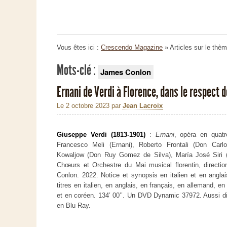
Vous êtes ici :
Crescendo Magazine
» Articles sur le thè
Mots-clé :
James Conlon
Ernani de Verdi à Florence, dans le respect d
Le 2 octobre 2023
par
Jean Lacroix
Giuseppe Verdi (1813-1901)
:
Ernani
, opéra en quatr
Francesco Meli (Ernani), Roberto Frontali (Don Carlo),
Kowaljow (Don Ruy Gomez de Silva), María José Siri (E
Chœurs et Orchestre du Mai musical florentin, directi
Conlon. 2022. Notice et synopsis en italien et en angla
titres en italien, en anglais, en français, en allemand, en
et en coréen. 134’ 00’’. Un DVD Dynamic 37972. Aussi d
en Blu Ray.