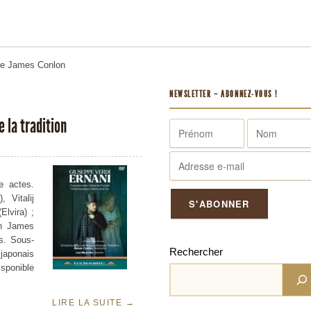
me
James Conlon
NEWSLETTER – ABONNEZ-VOUS !
e la tradition
e actes.
 Vitalij
lvira) ;
on James
is. Sous-
Rechercher
 japonais
isponible
LIRE LA SUITE
→