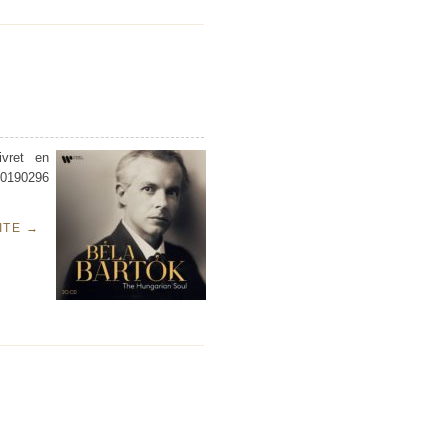
vret en
 0190296
UITE
→