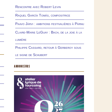
Rencontre avec Robert Levin
Raquel García Tomás, compositrice
Paavo Järvi : ambitions festivalières à Pärnu
Claire-Marie LeGuay : Bach, de la joie à la
lumière
Philippe Cassard, retour à Gerberoy sous
le signe de Schubert
ANNONCEURS