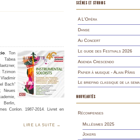
SCÈNES ET STUDIOS
A L'Opéra
Danse
Au Concert
Le guide des Festivals 2026
cio
. Ton
; Tabea
Agenda Crescendo
aetzner,
et Tzimon
Papier à musique - Alain Pâris
Vladimir
Le briefing classique de la sema
el Bach”
; Neues
kademie,
NOUVEAUTÉS
 Berlin,
mes Conlon. 1987-2014. Livret en
Récompenses
Millésimes 2025
LIRE LA SUITE
→
Jokers