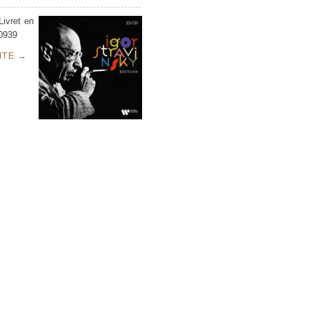
Livret en
40939
UITE
→