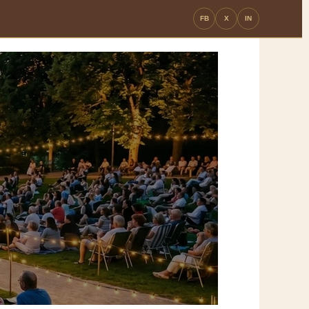
FB
X
IN