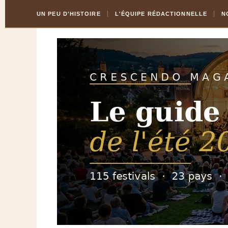
Skip
Aller
UN PEU D'HISTOIRE
L'ÉQUIPE RÉDACTIONNELLE
N
to
à
Content
la
navigation