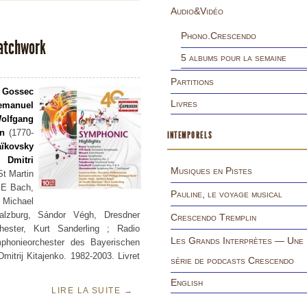
Audio&Vidéo
Phono.Crescendo
patchwork
5 albums pour la semaine
Partitions
 Gossec
Livres
 emanuel
olfgang
n
(1770-
INTEMPORELS
aïkovsky
),
Dmitri
Musiques en Pistes
t Martin
CPE Bach,
Pauline, le voyage musical
 Michael
lzburg, Sándor Végh, Dresdner
Crescendo Tremplin
hester, Kurt Sanderling ; Radio
Les Grands Interprètes — Une
ymphonieorchester des Bayerischen
itrij Kitajenko. 1982-2003. Livret
série de podcasts Crescendo
38
English
LIRE LA SUITE
→