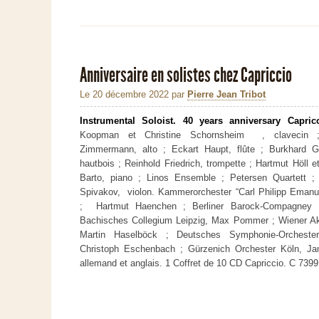
Anniversaire en solistes chez Capriccio
Le 20 décembre 2022
par
Pierre Jean Tribot
Instrumental Soloist. 40 years anniversary Capric
Koopman et Christine Schornsheim , clavecin 
Zimmermann, alto ; Eckart Haupt, flûte ; Burkhard Gl
hautbois ; Reinhold Friedrich, trompette ; Hartmut Höll 
Barto, piano ; Linos Ensemble ; Petersen Quartett ; 
Spivakov, violon. Kammerorchester “Carl Philipp Emanu
; Hartmut Haenchen ; Berliner Barock-Compagney 
Bachisches Collegium Leipzig, Max Pommer ; Wiener A
Martin Haselböck ; Deutsches Symphonie-Orchester
Christoph Eschenbach ; Gürzenich Orchester Köln, Ja
allemand et anglais. 1 Coffret de 10 CD Capriccio. C 7399