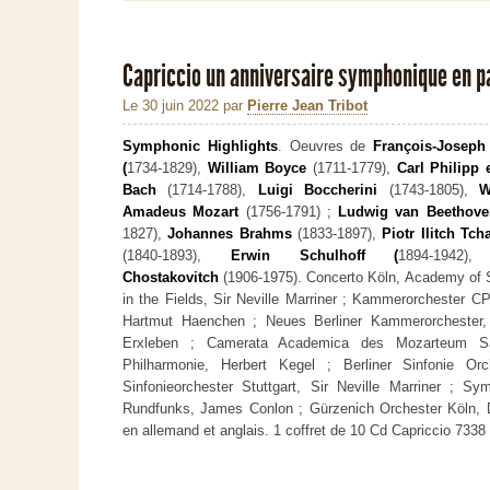
Capriccio un anniversaire symphonique en 
Le 30 juin 2022
par
Pierre Jean Tribot
Symphonic Highlights
. Oeuvres de
François-Joseph
(
1734-1829),
William Boyce
(1711-1779),
Carl Philipp
Bach
(1714-1788),
Luigi Boccherini
(1743-1805),
W
Amadeus Mozart
(1756-1791) ;
Ludwig van Beethove
1827),
Johannes Brahms
(1833-1897),
Piotr Ilitch Tch
(1840-1893),
Erwin Schulhoff (
1894-1942
Chostakovitch
(1906-1975). Concerto Köln, Academy of S
in the Fields, Sir Neville Marriner ; Kammerorchester 
Hartmut Haenchen ; Neues Berliner Kammerorchester,
Erxleben ; Camerata Academica des Mozarteum Sa
Philharmonie, Herbert Kegel ; Berliner Sinfonie Orc
Sinfonieorchester Stuttgart, Sir Neville Marriner ; S
Rundfunks, James Conlon ; Gürzenich Orchester Köln, Dm
en allemand et anglais. 1 coffret de 10 Cd Capriccio 73