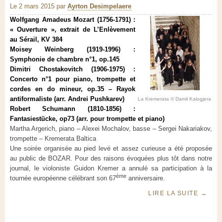
Le 2 mars 2015
par
Ayrton Desimpelaere
Wolfgang Amadeus Mozart (1756-1791) :
« Ouverture », extrait de L’Enlèvement
au Sérail, KV 384
Moisey Weinberg (1919-1996) :
Symphonie de chambre n°1, op.145
Dimitri Chostakovitch (1906-1975) :
Concerto n°1 pour piano, trompette et
cordes en do mineur, op.35 – Rayok
antiformaliste (arr. Andrei Pushkarev)
La Kremerata © Damil Kalogjera
Robert Schumann (1810-1856) :
Fantasiestücke, op73 (arr. pour trompette et piano)
Martha Argerich, piano – Alexei Mochalov, basse – Sergei Nakariakov,
trompette – Kremerata Baltica
Une soirée organisée au pied levé et assez curieuse a été proposée
au public de BOZAR. Pour des raisons évoquées plus tôt dans notre
journal, le violoniste Guidon Kremer a annulé sa participation à la
ème
tournée européenne célébrant son 67
anniversaire.
LIRE LA SUITE
→