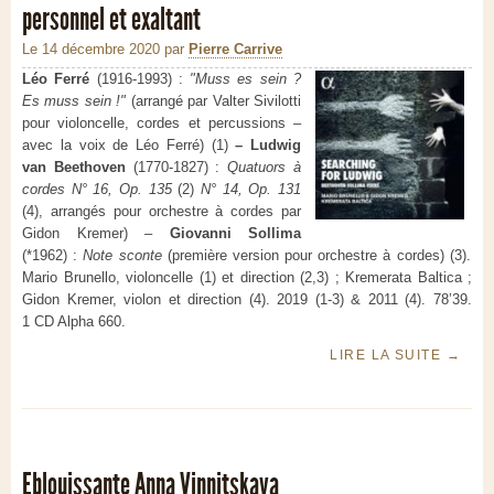
personnel et exaltant
Le 14 décembre 2020
par
Pierre Carrive
Léo Ferré
(1916-1993) :
"Muss es sein ?
Es muss sein !"
(arrangé par Valter Sivilotti
pour violoncelle, cordes et percussions –
avec la voix de Léo Ferré) (1)
– Ludwig
van Beethoven
(1770-1827) :
Quatuors à
cordes N° 16, Op. 135
(2)
N° 14, Op. 131
(4), arrangés pour orchestre à cordes par
Gidon Kremer) –
Giovanni Sollima
(*1962) :
Note sconte
(première version pour orchestre à cordes) (3).
Mario Brunello, violoncelle (1) et direction (2,3) ; Kremerata Baltica ;
Gidon Kremer, violon et direction (4). 2019 (1-3) & 2011 (4). 78’39.
1 CD Alpha 660.
LIRE LA SUITE
→
Eblouissante Anna Vinnitskaya