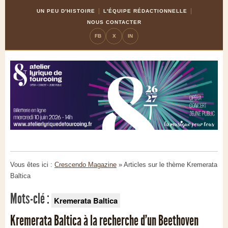
Skip
Aller
UN PEU D'HISTOIRE
L'ÉQUIPE RÉDACTIONNELLE
to
à
NOUS CONTACTER
Content
la
FB
X
IN
navigation
Vous êtes ici :
Crescendo Magazine
» Articles sur le thème
Kremerata
Baltica
Mots-clé :
Kremerata Baltica
Kremerata Baltica à la recherche d’un Beethoven