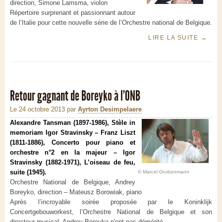
direction, Simone Lamsma, violon
Répertoire surprenant et passionnant autour
de l’Italie pour cette nouvelle série de l’Orchestre national de Belgique.
LIRE LA SUITE
→
Retour gagnant de Boreyko à l’ONB
Le 24 octobre 2013
par
Ayrton Desimpelaere
Alexandre Tansman (1897-1986), Stèle in
memoriam Igor Stravinsky – Franz Liszt
(1811-1886), Concerto pour piano et
orchestre n°2 en la majeur – Igor
Stravinsky (1882-1971), L’oiseau de feu,
suite (1945).
© Marcel Grubenmann
Orchestre National de Belgique, Andrey
Boreyko, direction – Mateusz Borowiak, piano
Après l’incroyable soirée proposée par le Koninklijk
Concertgebouworkest, l’Orchestre National de Belgique et son
directeur musical, Andrey Boreyko n'ont pas démérité.