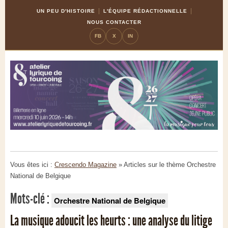
Skip
Aller
UN PEU D'HISTOIRE
L'ÉQUIPE RÉDACTIONNELLE
to
à
NOUS CONTACTER
Content
la
FB
X
IN
navigation
Vous êtes ici :
Crescendo Magazine
» Articles sur le thème
Orchestre
National de Belgique
Mots-clé :
Orchestre National de Belgique
La musique adoucit les heurts : une analyse du litige