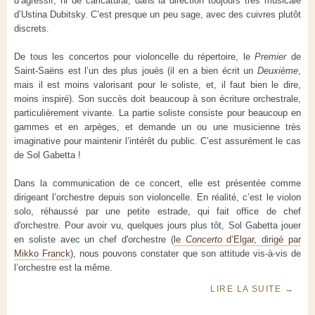
d’agressif, ni de caricatural, dans la direction toujours très musicale
d’Ustina Dubitsky. C’est presque un peu sage, avec des cuivres plutôt
discrets.
De tous les concertos pour violoncelle du répertoire, le
Premier
de
Saint-Saëns est l’un des plus joués (il en a bien écrit un
Deuxième
,
mais il est moins valorisant pour le soliste, et, il faut bien le dire,
moins inspiré). Son succès doit beaucoup à son écriture orchestrale,
particulièrement vivante. La partie soliste consiste pour beaucoup en
gammes et en arpèges, et demande un ou une musicienne très
imaginative pour maintenir l’intérêt du public. C’est assurément le cas
de Sol Gabetta !
Dans la communication de ce concert, elle est présentée comme
dirigeant l’orchestre depuis son violoncelle. En réalité, c’est le violon
solo, réhaussé par une petite estrade, qui fait office de chef
d'orchestre. Pour avoir vu, quelques jours plus tôt, Sol Gabetta jouer
en soliste avec un chef d'orchestre (
le
Concerto
d’Elgar, dirigé par
Mikko Franck
), nous pouvons constater que son attitude vis-à-vis de
l’orchestre est la même.
LIRE LA SUITE
→