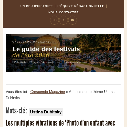
Skip
Aller
UN PEU D'HISTOIRE
L'ÉQUIPE RÉDACTIONNELLE
to
à
NOUS CONTACTER
Content
la
FB
X
IN
navigation
Vous êtes ici :
Crescendo Magazine
» Articles sur le thème
Ustina
Dubitsky
Mots-clé :
Ustina Dubitsky
Les multiples vibrations de "Photo d’un enfant avec