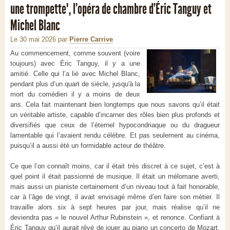
une trompette", l’opéra de chambre d’Éric Tanguy et
Michel Blanc
Le 30 mai 2026
par
Pierre Carrive
Au commencement, comme souvent (voire
toujours) avec Éric Tanguy, il y a une
amitié. Celle qui l’a lié avec Michel Blanc,
pendant plus d’un quart de siècle, jusqu'à la
mort du comédien il y a moins de deux
ans. Cela fait maintenant bien longtemps que nous savons qu’il était
un véritable artiste, capable d’incarner des rôles bien plus profonds et
diversifiés que ceux de l’éternel hypocondriaque ou du dragueur
lamentable qui l’avaient rendu célèbre. Et pas seulement au cinéma,
puisqu’il a aussi été un formidable acteur de théâtre.
Ce que l’on connaît moins, car il était très discret à ce sujet, c’est à
quel point il était passionné de musique. Il était un mélomane averti,
mais aussi un pianiste certainement d’un niveau tout à fait honorable,
car à l’âge de vingt, il avait envisagé même d’en faire son métier. Il
travaille alors six à sept heures par jour, mais réalise qu’il ne
deviendra pas « le nouvel Arthur Rubinstein », et renonce. Confiant à
Éric Tanguy qu’il aurait rêvé de jouer au piano un concerto de Mozart,