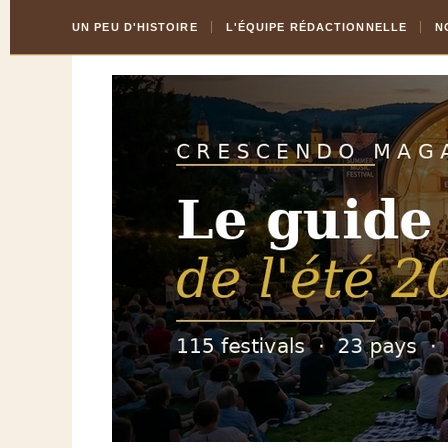
Skip
Aller
UN PEU D'HISTOIRE
L'ÉQUIPE RÉDACTIONNELLE
N
to
à
Content
la
navigation