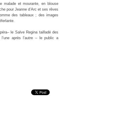
ure malade et mourante, en blouse
anche pour Jeanne d’Arc et ses rêves
r comme des tableaux ; des images
 déferlante.
péra– le Salve Regina tailladé des
 l’une après l’autre – le public a