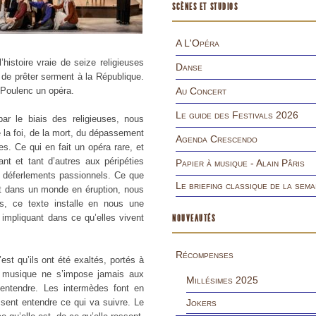
SCÈNES ET STUDIOS
A L'Opéra
’histoire vraie de seize religieuses
Danse
 de prêter serment à la République.
 Poulenc un opéra.
Au Concert
Le guide des Festivals 2026
ar le biais des religieuses, nous
 la foi, de la mort, du dépassement
Agenda Crescendo
s. Ce qui en fait un opéra rare, et
t et tant d’autres aux péripéties
Papier à musique - Alain Pâris
 déferlements passionnels. Ce que
Le briefing classique de la sema
ait dans un monde en éruption, nous
, ce texte installe en nous une
pliquant dans ce qu’elles vivent
NOUVEAUTÉS
Récompenses
est qu’ils ont été exaltés, portés à
a musique ne s’impose jamais aux
Millésimes 2025
 entendre. Les intermèdes font en
issent entendre ce qui va suivre. Le
Jokers