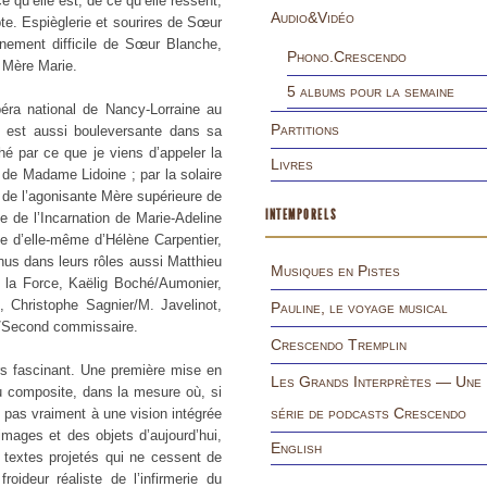
 qu’elle est, de ce qu’elle ressent,
Audio&Vidéo
epte. Espièglerie et sourires de Sœur
nement difficile de Sœur Blanche,
Phono.Crescendo
 Mère Marie.
5 albums pour la semaine
éra national de Nancy-Lorraine au
Partitions
le est aussi bouleversante dans sa
ché par ce que je viens d’appeler la
Livres
 de Madame Lidoine ; par la solaire
 de l’agonisante Mère supérieure de
INTEMPORELS
e de l’Incarnation de Marie-Adeline
e d’elle-même d’Hélène Carpentier,
nus dans leurs rôles aussi Matthieu
Musiques en Pistes
e la Force, Kaëlig Boché/Aumonier,
 Christophe Sagnier/M. Javelinot,
Pauline, le voyage musical
n/Second commissaire.
Crescendo Tremplin
rs fascinant. Une première mise en
Les Grands Interprètes — Une
u composite, dans la mesure où, si
série de podcasts Crescendo
t pas vraiment à une vision intégrée
images et des objets d’aujourd’hui,
English
textes projetés qui ne cessent de
oideur réaliste de l’infirmerie du