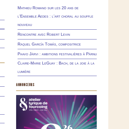
Mathieu Romano sur les 20 ans de
l’Ensemble Aedes : l’art choral au souffle
nouveau
Rencontre avec Robert Levin
Raquel García Tomás, compositrice
Paavo Järvi : ambitions festivalières à Pärnu
Claire-Marie LeGuay : Bach, de la joie à la
lumière
ANNONCEURS