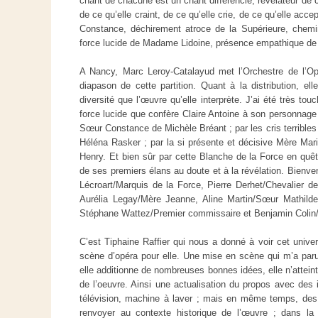
chant de chacune est un chant différencié, révélateur de ce
de ce qu’elle craint, de ce qu’elle crie, de ce qu’elle acc
Constance, déchirement atroce de la Supérieure, chemi
force lucide de Madame Lidoine, présence empathique de
A Nancy, Marc Leroy-Catalayud met l’Orchestre de l’Op
diapason de cette partition. Quant à la distribution, el
diversité que l’œuvre qu’elle interprète. J’ai été très tou
force lucide que confère Claire Antoine à son personnage
Sœur Constance de Michèle Bréant ; par les cris terribles
Héléna Rasker ; par la si présente et décisive Mère Mari
Henry. Et bien sûr par cette Blanche de la Force en quêt
de ses premiers élans au doute et à la révélation. Bienve
Lécroart/Marquis de la Force, Pierre Derhet/Chevalier d
Aurélia Legay/Mère Jeanne, Aline Martin/Sœur Mathilde,
Stéphane Wattez/Premier commissaire et Benjamin Coli
C’est Tiphaine Raffier qui nous a donné à voir cet unive
scène d’opéra pour elle. Une mise en scène qui m’a par
elle additionne de nombreuses bonnes idées, elle n’attein
de l’oeuvre. Ainsi une actualisation du propos avec des 
télévision, machine à laver ; mais en même temps, des 
renvoyer au contexte historique de l’œuvre ; dans la fr