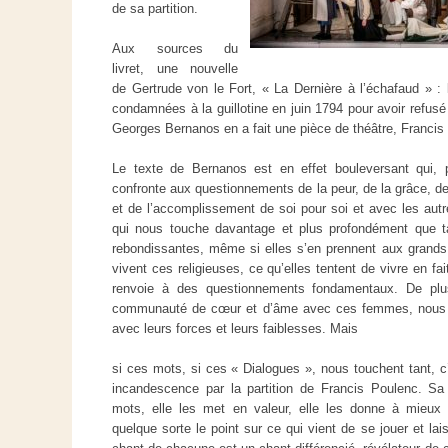
de sa partition.
Aux sources du
livret, une nouvelle
de Gertrude von le Fort, « La Dernière à l’échafaud » : l
condamnées à la guillotine en juin 1794 pour avoir refusé
Georges Bernanos en a fait une pièce de théâtre, Francis
Le texte de Bernanos est en effet bouleversant qui, p
confronte aux questionnements de la peur, de la grâce, de
et de l’accomplissement de soi pour soi et avec les autre
qui nous touche davantage et plus profondément que tan
rebondissantes, même si elles s’en prennent aux grands
vivent ces religieuses, ce qu’elles tentent de vivre en f
renvoie à des questionnements fondamentaux. De plus
communauté de cœur et d’âme avec ces femmes, nous im
avec leurs forces et leurs faiblesses. Mais
si ces mots, si ces « Dialogues », nous touchent tant, c’
incandescence par la partition de Francis Poulenc. S
mots, elle les met en valeur, elle les donne à mieux
quelque sorte le point sur ce qui vient de se jouer et la