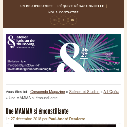
Skip
Aller
UN PEU D'HISTOIRE
L'ÉQUIPE RÉDACTIONNELLE
to
à
NOUS CONTACTER
Content
la
FB
X
IN
navigation
Vous êtes ici :
Crescendo Magazine
»
Scènes et Studios
»
A L'Opéra
»
Une MAMMA si émoustillante
Une MAMMA si émoustillante
Le 27 décembre 2018
par
Paul-André Demierre