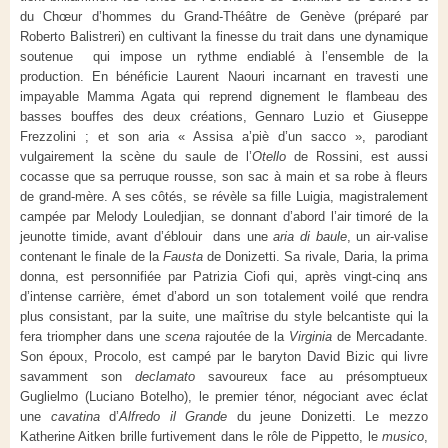
du Chœur d’hommes du Grand-Théâtre de Genève (préparé par
Roberto Balistreri) en cultivant la finesse du trait dans une dynamique
soutenue qui impose un rythme endiablé à l’ensemble de la
production. En bénéficie Laurent Naouri incarnant en travesti une
impayable Mamma Agata qui reprend dignement le flambeau des
basses bouffes des deux créations, Gennaro Luzio et Giuseppe
Frezzolini ; et son aria « Assisa a’piè d’un sacco », parodiant
vulgairement la scène du saule de l’
Otello
de Rossini, est aussi
cocasse que sa perruque rousse, son sac à main et sa robe à fleurs
de grand-mère. A ses côtés, se révèle sa fille Luigia, magistralement
campée par Melody Louledjian, se donnant d’abord l’air timoré de la
jeunotte timide, avant d’éblouir dans une
aria di baule
, un air-valise
contenant le finale de la
Fausta
de Donizetti. Sa rivale, Daria, la prima
donna, est personnifiée par Patrizia Ciofi qui, après vingt-cinq ans
d’intense carrière, émet d’abord un son totalement voilé que rendra
plus consistant, par la suite, une maîtrise du style belcantiste qui la
fera triompher dans une
scena
rajoutée de la
Virginia
de Mercadante.
Son époux, Procolo, est campé par le baryton David Bizic qui livre
savamment son
declamato
savoureux face au présomptueux
Guglielmo (Luciano Botelho), le premier ténor, négociant avec éclat
une
cavatina
d’
Alfredo il Grande
du jeune Donizetti. Le mezzo
Katherine Aitken brille furtivement dans le rôle de Pippetto, le
musico
,