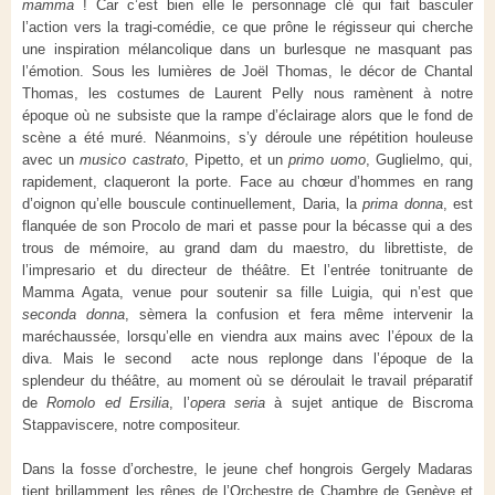
mamma
! Car c’est bien elle le personnage clé qui fait basculer
l’action vers la tragi-comédie, ce que prône le régisseur qui cherche
une inspiration mélancolique dans un burlesque ne masquant pas
l’émotion. Sous les lumières de Joël Thomas, le décor de Chantal
Thomas, les costumes de Laurent Pelly nous ramènent à notre
époque où ne subsiste que la rampe d’éclairage alors que le fond de
scène a été muré. Néanmoins, s’y déroule une répétition houleuse
avec un
musico castrato
, Pipetto, et un
primo uomo
, Guglielmo, qui,
rapidement, claqueront la porte. Face au chœur d’hommes en rang
d’oignon qu’elle bouscule continuellement, Daria, la
prima donna
, est
flanquée de son Procolo de mari et passe pour la bécasse qui a des
trous de mémoire, au grand dam du maestro, du librettiste, de
l’impresario et du directeur de théâtre. Et l’entrée tonitruante de
Mamma Agata, venue pour soutenir sa fille Luigia, qui n’est que
seconda donna
, sèmera la confusion et fera même intervenir la
maréchaussée, lorsqu’elle en viendra aux mains avec l’époux de la
diva. Mais le second acte nous replonge dans l’époque de la
splendeur du théâtre, au moment où se déroulait le travail préparatif
de
Romolo ed Ersilia
, l’
opera seria
à sujet antique de Biscroma
Stappaviscere, notre compositeur.
Dans la fosse d’orchestre, le jeune chef hongrois Gergely Madaras
tient brillamment les rênes de l’Orchestre de Chambre de Genève et