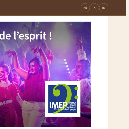
FB
X
IN