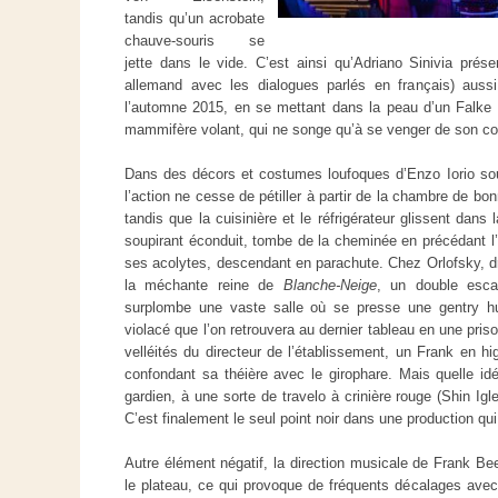
tandis qu’un acrobate
chauve-souris se
jette dans le vide. C’est ainsi qu’Adriano Sinivia prés
allemand avec les dialogues parlés en français) aus
l’automne 2015, en se mettant dans la peau d’un Falke 
mammifère volant, qui ne songe qu’à se venger de son c
Dans des décors et costumes loufoques d’Enzo Iorio sou
l’action ne cesse de pétiller à partir de la chambre de b
tandis que la cuisinière et le réfrigérateur glissent dans
soupirant éconduit, tombe de la cheminée en précédant l’a
ses acolytes, descendant en parachute. Chez Orlofsky, d
la méchante reine de
Blanche-Neige
, un double esca
surplombe une vaste salle où se presse une gentry h
violacé que l’on retrouvera au dernier tableau en une pris
velléités du directeur de l’établissement, un Frank en hi
confondant sa théière avec le girophare. Mais quelle id
gardien, à une sorte de travelo à crinière rouge (Shin Igl
C’est finalement le seul point noir dans une production qui v
Autre élément négatif, la direction musicale de Frank Be
le plateau, ce qui provoque de fréquents décalages ave