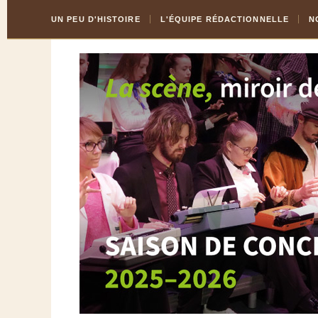
Skip
Aller
UN PEU D'HISTOIRE
L'ÉQUIPE RÉDACTIONNELLE
N
to
à
Content
la
navigation