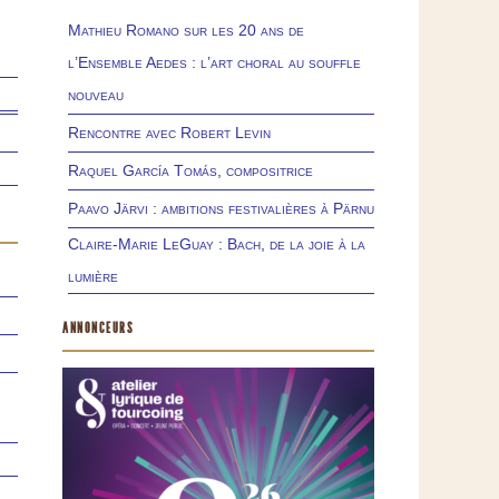
Mathieu Romano sur les 20 ans de
l’Ensemble Aedes : l’art choral au souffle
nouveau
Rencontre avec Robert Levin
Raquel García Tomás, compositrice
Paavo Järvi : ambitions festivalières à Pärnu
Claire-Marie LeGuay : Bach, de la joie à la
lumière
ANNONCEURS