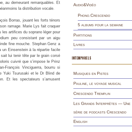
nne, au demeurant remarquables. Et
Audio&Vidéo
 néanmoins la distribution vocale.
Phono.Crescendo
ois Borras, jouant les forts ténors
5 albums pour la semaine
 son ramage. Marie Lys fait craquer
 les artifices du soprano léger pour
Partitions
medium peu consistant par un aigu
alinde fine mouche. Stephan Genz a
Livres
à un Einsenstein à la répartie facile
ait lui tenir tête par le grain corsé
INTEMPORELS
oloris cuivré que s’impose le Prinz
-François Vinciguerra, bourru si
e Yuki Tsurusaki et le Dr Blind de
Musiques en Pistes
ion. Et les spectateurs s’amusent
Pauline, le voyage musical
Crescendo Tremplin
Les Grands Interprètes — Une
série de podcasts Crescendo
English