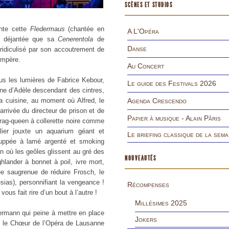
SCÈNES ET STUDIOS
ente cette
Fledermaus
(chantée en
A L'Opéra
si déjantée que sa
Cenerentola
de
Danse
ridiculisé par son accoutrement de
ompère.
Au Concert
s les lumières de Fabrice Kebour,
Le guide des Festivals 2026
onne d’Adèle descendant des cintres,
 la cuisine, au moment où Alfred, le
Agenda Crescendo
rrivée du directeur de prison et de
Papier à musique - Alain Pâris
rag-queen à collerette noire comme
lier jouxte un aquarium géant et
Le briefing classique de la sema
uppée à lamé argenté et smoking
on où les geôles glissent au gré des
NOUVEAUTÉS
ghlander à bonnet à poil, ivre mort,
ée saugrenue de réduire Frosch, le
esias), personnifiant la vengeance !
Récompenses
ous fait rire d’un bout à l’autre !
Millésimes 2025
ermann qui peine à mettre en place
Jokers
c le Chœur de l’Opéra de Lausanne