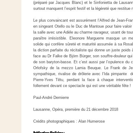
(préparé par Jacques Blanc) et le Sinfonietta de Lausa
surtout manquent l’esprit festif et la légèreté que restitue
Le plus convaincant est assurément l’Alfred de Jean-Franç
en singeant Otello ou le Duc de Mantoue pour faire valoir
la salle avec une Adèle au charme ravageur, usant de tous
paraître irrésistible. Eleonore Marguerre masque un 
solide qui confère sûreté et maturité assumée à sa Ros
la diction parfaite du récitaliste qui donne un juste poids 
face au Dr Falke de Björn Bürger, son souffre-douleur qui s
de son baryton-basse. Et c’est aussi par l’opulence du c
Orlofsky de la mezzo Lamia Beuque. Le Frank de Jean
sympathique, rivalise de drôlerie avec l’Ida pimpante d
Pierre-Yves Têtu, perdant la face à chaque intervent
follement devant ce spectacle qui est une véritable fête !
Paul-André Demierre
Lausanne, Opéra, première du 21 décembre 2018
Crédits photographiques : Alan Humerose