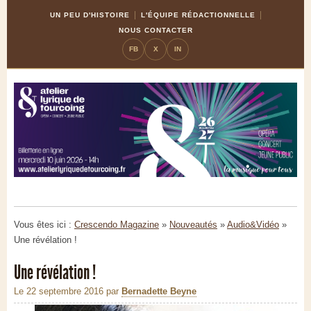
Skip
Aller
UN PEU D'HISTOIRE
L'ÉQUIPE RÉDACTIONNELLE
to
à
NOUS CONTACTER
Content
la
FB
X
IN
navigation
Vous êtes ici :
Crescendo Magazine
»
Nouveautés
»
Audio&Vidéo
»
Une révélation !
Une révélation !
Le 22 septembre 2016
par
Bernadette Beyne