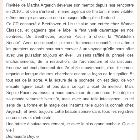
l'invitée de Martha Argerich devenue son mentor depuis leur rencontre
en 2010... et cela s'entend : même urgence de l'instant, même vitalité,
même énergie au service de la musique telle qu'elle l'entend.
Ce CD consacré à Beethoven et Liszt salue son entrée chez Warner
Classics, et gageons que le label la fera venir davantage en nos
contrées. De Beethoven, Sophie Pacini a choisi la "Waldstein
Sonate". Avec une superbe, pleine et lumineuse sonorité, elle affirme
les premiers accords pour nous convier à un voyage qu'elle nous offre
avec une pulsation toujours en éveil, un sens raffiné du phrasé, des
enchaînements, de la respiration, de l'architecture et du discours.
Ecoutez cet enchaînement des 2e et 3e mouvements; c'est tellement
organique lorsque d'autres cherchent encore la façon de le signifier. Et
tout est de la sorte. A la lecture de la pochette, on est déçu de voir
ensuite figurer Liszt, et pas dans ce qu'il a écrit de meilleur. Mais
Sophie Pacini va réussir à nous convaincre de son choix. Elle déploie
sa grande virtuosité bien sûr, mais avec une telle intelligence, un tel
sens de la forme et la magie des instants telle qu'on la connaît chez
Argerich, et avec toujours cette beauté sonore dans tous les registres
de couleurs et d'intensité.
Une artiste à suivre assurément, et avec le plus grand bonheur. Quelle
vie !
Bernadette Beyne