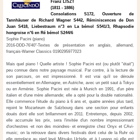
Franz LISZT
(1811 - 1886)
Consolations S172, Ouverture de
Tannhäuser de Richard Wagner S442, Réminiscences de Don
Juan S418, Liebestraum n°3 en La bémol S541/3, Rhapsodie
hongroise n°6 en Ré bémol S244/6
Sophie Pacini (piano)
2016-DDD-76'40''-Textes de présentation en anglais, allemand,
français-Warner Classics 0190295977023
Mais quel piano ! Quelle artiste ! Sophie Pacini est (ou plutôt "était")
peu connue dans notre paysage musical. Par contre, à la lecture de
son parcours, on est impressionné. Il est vrai qu'il se déroule
essentiellement en Allemagne, en Autriche, avec un petit saut à Tokyo
ou en Arménie. Sophie Pacini est née à Munich en 1991, d'un père
italien et d'une mère allemande; elle a opté pour la double nationalité.
Elle commence l'étude du piano à 6 ans et, quatre années plus tard,
rejoint le Mozarteum de Salzbourg dans une section pour enfants
doués dont elle sort brillamment en 2011. Entretemps, depuis 2002,
elle accumule les prix, sera l'invitée d'un nombre impressionnant
d'orchestres -et non des moindres- et enregistre chez Onyx et CAvi-
music; on la retrouve dans divers festivals dont celui de la Ruhr où
elle remplace au pied levé Mitsuko Uchida, et à Lugano où elle est