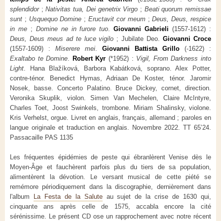
splendidor
;
Nativitas tua, Dei genetrix Virgo
;
Beati quorum remissae
sunt
;
Usquequo Domine
;
Eructavit cor meum
;
Deus, Deus, respice
in me
;
Domine ne in furore tuo
.
Giovanni Gabrieli
(1557-1612) :
Deus, Deus meus ad te luce vigilo
; Jubilate Deo.
Giovanni Croce
(1557-1609) :
Miserere mei
.
Giovanni Battista Grillo
(-1622) :
Exaltabo te Domine
.
Robert Kyr
(*1952) :
Vigil, From Darkness into
Light
. Hana Blažíková, Barbora Kabátková, soprano. Alex Potter,
contre-ténor. Benedict Hymas, Adriaan De Koster, ténor. Jaromir
Nosek, basse. Concerto Palatino. Bruce Dickey, cornet, direction.
Veronika Skuplik, violon. Simen Van Mechelen, Claire McIntyre,
Charles Toet, Joost Swinkels, trombone. Miriam Shalinsky, violone.
Kris Verhelst, orgue. Livret en anglais, français, allemand ; paroles en
langue originale et traduction en anglais. Novembre 2022. TT 65’24.
Passacaille PAS 1135
Les fréquentes épidémies de peste qui ébranlèrent Venise dès le
Moyen-Âge et fauchèrent parfois plus du tiers de sa population,
alimentèrent la dévotion. Le versant musical de cette piété se
remémore périodiquement dans la discographie, dernièrement dans
l'album
La Festa de la Salute
au sujet de la crise de 1630 qui,
cinquante ans après celle de 1575, accabla encore la cité
sérénissime. Le présent CD ose un rapprochement avec notre récent