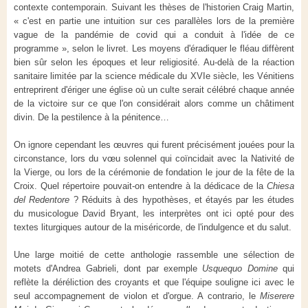
contexte contemporain. Suivant les thèses de l'historien Craig Martin,
« c'est en partie une intuition sur ces parallèles lors de la première
vague de la pandémie de covid qui a conduit à l'idée de ce
programme », selon le livret. Les moyens d'éradiquer le fléau diffèrent
bien sûr selon les époques et leur religiosité. Au-delà de la réaction
sanitaire limitée par la science médicale du XVIe siècle, les Vénitiens
entreprirent d'ériger une église où un culte serait célébré chaque année
de la victoire sur ce que l'on considérait alors comme un châtiment
divin. De la pestilence à la pénitence…
On ignore cependant les œuvres qui furent précisément jouées pour la
circonstance, lors du vœu solennel qui coïncidait avec la Nativité de
la Vierge, ou lors de la cérémonie de fondation le jour de la fête de la
Croix. Quel répertoire pouvait-on entendre à la dédicace de la
Chiesa
del Redentore
? Réduits à des hypothèses, et étayés par les études
du musicologue David Bryant, les interprètes ont ici opté pour des
textes liturgiques autour de la miséricorde, de l'indulgence et du salut.
Une large moitié de cette anthologie rassemble une sélection de
motets d'Andrea Gabrieli, dont par exemple
Usquequo Domine
qui
reflète la déréliction des croyants et que l'équipe souligne ici avec le
seul accompagnement de violon et d'orgue. A contrario, le
Miserere