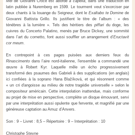
Mei
de Giovanni Croce est abordé
a capella
, dans une traduction en
latin publiée à Nuremberg en 1599. Le tourment veut s'exorciser par
deux chants à la louange du Seigneur, dont le
Exaltabo te Domine
de
Giovanni Battista Grillo. Ils justifient le titre de l’album : « des
ténèbres à la lumière ». Tels des héritiers des
piffari
du doge, les
cuivres du Concerto Palatino, menés par Bruce Dickey, une sommité
dans l’art du cornetto, font aussi souffler un arrangement d’
Eructavit
cor meum
.
En contrepoint à ces pages puisées aux derniers feux du
Rinascimento
dans l’aire nord-italienne, l'ensemble a commandé une
œuvre à Robert Kyr. Laquelle mêle un écho progressivement
transformé des psaumes des Gabrieli à des supplications (en anglais)
ici confiées à la soprano Hana Blažíková, et qui résonnent comme
« un cri d'angoisse au milieu de notre tragédie universelle » selon le
compositeur américain. Cette interpolation inattendue, mais conforme
au projet de mise en perspective, complète un disque émouvant, servi
par une interprétation aussi opulente que fervente, et magnifié par une
généreuse captation au Amuz d’Anvers.
Son : 9 – Livret : 8,5 – Répertoire : 9 – Interprétation : 10
Christophe Steyne