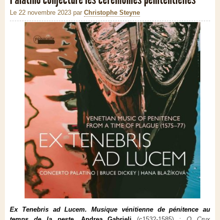
Le 22 novembre 2023
par
Christophe Steyne
Ex Tenebris ad Lucem. Musique vénitienne de pénitence au
temps de la peste.
Andrea Gabrieli
(c1532-1585) :
O Crux