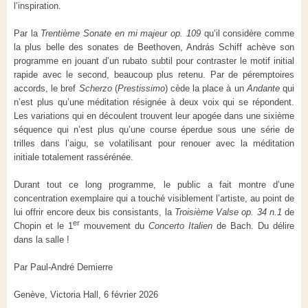
l’inspiration.
Par la
Trentième Sonate en mi majeur op. 109
qu’il considère comme
la plus belle des sonates de Beethoven, András Schiff achève son
programme en jouant d’un rubato subtil pour contraster le motif initial
rapide avec le second, beaucoup plus retenu. Par de péremptoires
accords, le bref
Scherzo
(
Prestissimo
) cède la place à un
Andante
qui
n’est plus qu’une méditation résignée à deux voix qui se répondent.
Les variations qui en découlent trouvent leur apogée dans une sixième
séquence qui n’est plus qu’une course éperdue sous une série de
trilles dans l’aigu, se volatilisant pour renouer avec la méditation
initiale totalement rassérénée.
Durant tout ce long programme, le public a fait montre d’une
concentration exemplaire qui a touché visiblement l’artiste, au point de
lui offrir encore deux bis consistants, la
Troisième Valse op. 34 n.1
de
er
Chopin et le 1
mouvement du
Concerto Italien
de Bach. Du délire
dans la salle !
Par Paul-André Demierre
Genève, Victoria Hall, 6 février 2026