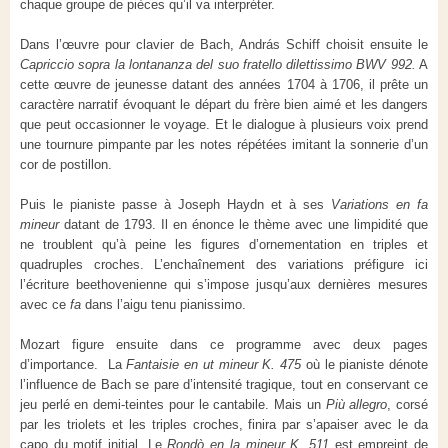
chaque groupe de pièces qu’il va interpréter.
Dans l’œuvre pour clavier de Bach, András Schiff choisit ensuite le
Capriccio sopra la
lontananza del suo fratello dilettissimo BWV 992.
A
cette œuvre de jeunesse datant des années 1704 à 1706, il prête un
caractère narratif évoquant le départ du frère bien aimé et les dangers
que peut occasionner le voyage. Et le dialogue à plusieurs voix prend
une tournure pimpante par les notes répétées imitant la sonnerie d’un
cor de postillon.
Puis le pianiste passe à Joseph Haydn et à ses
Variations en fa
mineur
datant de 1793. Il en énonce le thème avec une limpidité que
ne troublent qu’à peine les figures d’ornementation en triples et
quadruples croches. L’enchaînement des variations préfigure ici
l’écriture beethovenienne qui s’impose jusqu’aux dernières mesures
avec ce
fa
dans l’aigu tenu pianissimo.
Mozart figure ensuite dans ce programme avec deux pages
d’importance. La
Fantaisie en ut mineur K. 475
où le pianiste dénote
l’influence de Bach se pare d’intensité tragique, tout en conservant ce
jeu perlé en demi-teintes pour le cantabile. Mais un
Più allegro
, corsé
par les triolets et les triples croches, finira par s’apaiser avec le da
capo du motif initial. Le
Rondò en la mineur K. 511
est empreint de