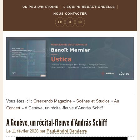
Skip
Aller
UN PEU D'HISTOIRE
L'ÉQUIPE RÉDACTIONNELLE
to
à
NOUS CONTACTER
Content
la
FB
X
IN
navigation
Vous êtes ici :
Crescendo Magazine
»
Scènes et Studios
»
Au
Concert
»
A Genève, un récital-fleuve d’András Schiff
A Genève, un récital-fleuve d’András Schiff
Le 11 février 2026
par
Paul-André Demierre