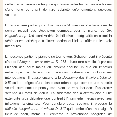
cette même dimension tragique qui laisse perler les larmes au-dessus
d’une ligne de chant de rare sobriété qu’ornementent quelques
volutes.
Et la première partie qui a duré près de 90 minutes s’achève avec le
dernier recueil que Beethoven composa pour le piano, les
Six
Bagatelles op. 126
, dont András Schiff révèle l’originalité en alliant la
véhémence pathétique à l’introspection qui laisse affleurer les voix
intérieures.
En seconde partie, le pianiste se tourne vers Schubert dont il présente
d’abord l’
Allegretto en ut mineur D. 915
, d’une rare simplicité par cet
unisson des deux mains qui devient ensuite un duo en imitation
entrecoupé par de nombreux silences porteurs de douloureuses
interrogations. Il passe ensuite à la
Deuxième
des
Klavierstücke D.
846
qu’il imprègne d’une tendresse retenue que corrode une anxiété
sourde atteignant un paroxysme avant de retomber dans l’apparente
sérénité du motif de début. La
Troisième
des
Klavierstücke
a une
extériorité plus débridée que contredit l’intermède médian avec ses
inflexions lancinantes. Pour conclure cette section, il propose la
Mélodie hongroise
en si mineur D. 817
qu’il nimbe d’une nostalgie à
fleur de peau, même s’il conteste la provenance hongroise de