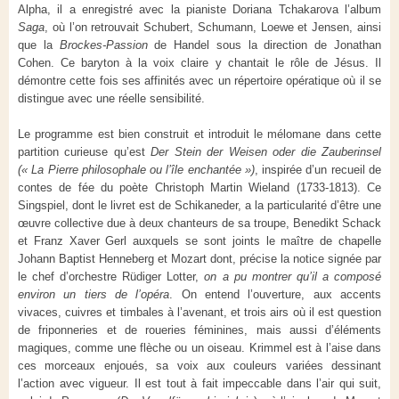
Alpha, il a enregistré avec la pianiste Doriana Tchakarova l’album
Saga
, où l’on retrouvait Schubert, Schumann, Loewe et Jensen, ainsi
que la
Brockes-Passion
de Handel sous la direction de Jonathan
Cohen. Ce baryton à la voix claire y chantait le rôle de Jésus. Il
démontre cette fois ses affinités avec un répertoire opératique où il se
distingue avec une réelle sensibilité.
Le programme est bien construit et introduit le mélomane dans cette
partition curieuse qu’est
Der Stein der Weisen oder die Zauberinsel
(« La Pierre philosophale ou l’île enchantée »)
, inspirée d’un recueil de
contes de fée du poète Christoph Martin Wieland (1733-1813). Ce
Singspiel, dont le livret est de Schikaneder, a la particularité d’être une
œuvre collective due à deux chanteurs de sa troupe, Benedikt Schack
et Franz Xaver Gerl auxquels se sont joints le maître de chapelle
Johann Baptist Henneberg et Mozart dont, précise la notice signée par
le chef d’orchestre Rüdiger Lotter,
on a pu montrer qu’il a composé
environ un tiers de l’opéra
. On entend l’ouverture, aux accents
vivaces, cuivres et timbales à l’avenant, et trois airs où il est question
de friponneries et de roueries féminines, mais aussi d’éléments
magiques, comme une flèche ou un oiseau. Krimmel est à l’aise dans
ces morceaux enjoués, sa voix aux couleurs variées dessinant
l’action avec vigueur. Il est tout à fait impeccable dans l’air qui suit,