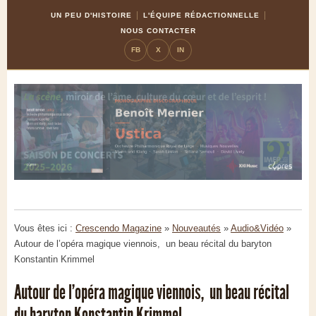
Skip
Aller
UN PEU D'HISTOIRE
L'ÉQUIPE RÉDACTIONNELLE
to
à
NOUS CONTACTER
Content
la
FB
X
IN
navigation
Vous êtes ici :
Crescendo Magazine
»
Nouveautés
»
Audio&Vidéo
»
Autour de l’opéra magique viennois, un beau récital du baryton
Konstantin Krimmel
Autour de l’opéra magique viennois, un beau récital
du baryton Konstantin Krimmel