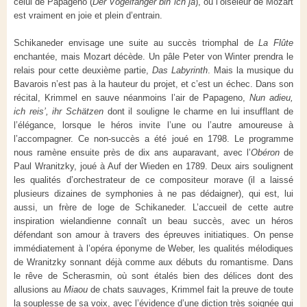
celui de Papageno (
Der Vogelfänger bin ich ja
), où l’oiseleur de Mozart
est vraiment en joie et plein d’entrain.
Schikaneder envisage une suite au succès triomphal de
La Flûte
enchantée, mais Mozart décède. Un pâle Peter von Winter prendra le
relais pour cette deuxième partie,
Das Labyrinth
. Mais la musique du
Bavarois n’est pas à la hauteur du projet, et c’est un échec. Dans son
récital, Krimmel en sauve néanmoins l’air de Papageno,
Nun adieu,
ich reis’, ihr Schätzen
dont il souligne le charme en lui insufflant de
l’élégance, lorsque le héros invite l’une ou l’autre amoureuse à
l’accompagner. Ce non-succès a été joué en 1798. Le programme
nous ramène ensuite près de dix ans auparavant, avec l’
Obéron
de
Paul Wranitzky, joué à Auf der Wieden en 1789. Deux airs soulignent
les qualités d’orchestrateur de ce compositeur morave (il a laissé
plusieurs dizaines de symphonies à ne pas dédaigner), qui est, lui
aussi, un frère de loge de Schikaneder. L’accueil de cette autre
inspiration wielandienne connaît un beau succès, avec un héros
défendant son amour à travers des épreuves initiatiques. On pense
immédiatement à l’opéra éponyme de Weber, les qualités mélodiques
de Wranitzky sonnant déjà comme aux débuts du romantisme. Dans
le rêve de Scherasmin, où sont étalés bien des délices dont des
allusions au
Miaou
de chats sauvages, Krimmel fait la preuve de toute
la souplesse de sa voix, avec l’évidence d’une diction très soignée qui