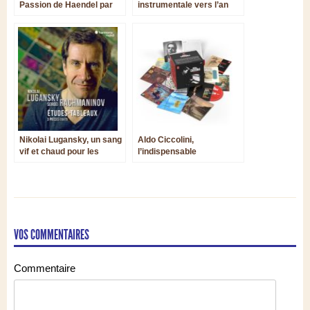
Passion de Haendel par
instrumentale vers l’an
Jonathan Cohen
1500 : autour d’un retable
d’Hans Memling
Nikolai Lugansky, un sang
Aldo Ciccolini,
vif et chaud pour les
l’indispensable
Études-Tableaux
VOS COMMENTAIRES
Commentaire