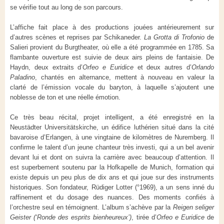
se vérifie tout au long de son parcours.
L’affiche fait place à des productions jouées antérieurement sur
d’autres scènes et reprises par Schikaneder.
La Grotta di Trofonio
de
Salieri provient du Burgtheater, où elle a été programmée en 1785. Sa
flambante ouverture est suivie de deux airs pleins de fantaisie. De
Haydn, deux extraits d’
Orfeo e Euridice
et deux autres d’
Orlando
Paladino
, chantés en alternance, mettent à nouveau en valeur la
clarté de l’émission vocale du baryton, à laquelle s’ajoutent une
noblesse de ton et une réelle émotion.
Ce très beau récital, projet intelligent, a été enregistré en la
Neustädter Universitätskirche, un édifice luthérien situé dans la cité
bavaroise d’Erlangen, à une vingtaine de kilomètres de Nuremberg. Il
confirme le talent d’un jeune chanteur très investi, qui a un bel avenir
devant lui et dont on suivra la carrière avec beaucoup d’attention. Il
est superbement soutenu par la Hofkapelle de Munich, formation qui
existe depuis un peu plus de dix ans et qui joue sur des instruments
historiques. Son fondateur, Rüdiger Lotter (°1969), a un sens inné du
raffinement et du dosage des nuances. Des moments confiés à
l’orchestre seul en témoignent. L’album s’achève par la
Reigen seliger
Geister (‘Ronde des esprits bienheureux’)
, tirée d’
Orfeo e Euridice
de