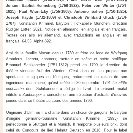
Johann Baptist Henneberg (1768-1822), Peter von Winter (1754-
1825), Paul Wranitzky (1756-1808), Antonio Salieri (1750-1825),
Joseph Haydn (1732-1809) et Christoph Willibald Gluck (1714-
1787).
Konstantin Krimmel, baryton ; Hofkapelle München, direction
Rüdiger Lotter. 2021. Notice en allemand, en anglais et en français.
Textes des airs en allemand, avec traductions en anglais et en
français. 64.55. Alpha 892.
Ami de la famille Mozart depuis 1780 et frère de loge de Wolfgang
Amadeus, l’acteur, chanteur, metteur en scène et poète prolifique
Emanuel Schikaneder (1751-1812) prend en 1790 la direction du
théâtre viennois Auf der Wieden. C’est dans ce lieu propice aux
spectacles magiques ou féeriques, notamment en raison de son
ingénieuse machinerie, qu’est créée le 30 septembre 1791
La Flûte
enchantée
dont Schikaneder a rédigé le livret. Le présent récital
intitulé «
Zauberoper
» consiste en une sélection d’extraits d’œuvres
jouées dans ce théâtre au cours des années 1790.
Originaire d’Ulm, où il a chanté dans un chœur de garçons, le baryton
d’origine germano-roumaine Konstantin Krimmel (°1993) se
perfectionne à Stuttgart et à Munich. Il remporte plusieurs prix, dont
celui du Concours de lied Helmut Deutsch en 2018. Pour le label