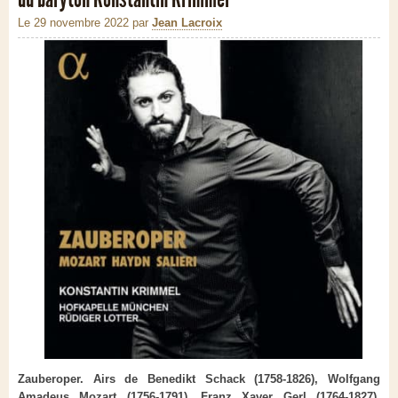
Le 29 novembre 2022
par
Jean Lacroix
Zauberoper. Airs de Benedikt Schack (1758-1826), Wolfgang
Amadeus Mozart (1756-1791), Franz Xaver Gerl (1764-1827),