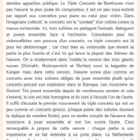
dernière apparition publique. Le
Triple Concerto
de Beethoven n'est
pas l'oeuvre la plus jouée du compositeur, il est un peu sous-estimé
par rapport aux concertos pour piano ou celui pour violon. Dans
l'imaginaire collectif, le concerto est le "combat" d'un soliste contre la
masse orchestrale. Ici, trois solistes se partagent l'estrade, dialoguent
et jouent ensemble face à l'orchestre. Consolation pour les
violoncellistes non pourvus d'un concerto, ce triple concerto est là
pour les dédommager ; car c'est bien au violoncelle que revient la
partie la plus fournie et c’est lui qui lance la plupart des thèmes de
l'oeuvre. On a évidemment dans l'oreille la version des trois géants
russes (Oïstrakh, Rostropovitch et Richter) sous la baguette de
Karajan mais dans cette version, l'oeuvre sonne plus comme un
concerto avec trois solistes obligés de jouer ensemble plutôt qu'un
concerto puisant son inspiration dans le Baroque. Les musiciens du
Storioni Trio jouent ensemble depuis de nombreuses années et cela
s'entend, le son est très homogène et ils sont à l'écoute l’un de l’autre.
Il suffit d'écouter le premier mouvement du triple concerto qui est un
peu comme un concerto grosso, (chaque partie des solistes donnant
la réplique de manière fluide), pour se rendre compte de l'aisance des
musiciens à jouer ensemble et non l'un contre l'autre. C'est
remarquable à propos de cette oeuvre : chaque partie a son
importance et se fait entendre à sa juste place. Le Netherlands