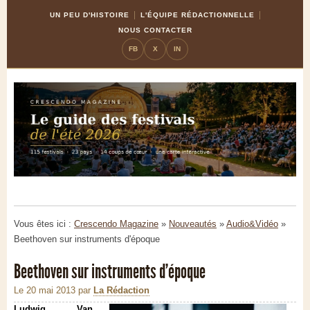
Skip
Aller
UN PEU D'HISTOIRE
L'ÉQUIPE RÉDACTIONNELLE
to
à
NOUS CONTACTER
Content
la
FB
X
IN
navigation
Vous êtes ici :
Crescendo Magazine
»
Nouveautés
»
Audio&Vidéo
»
Beethoven sur instruments d'époque
Beethoven sur instruments d'époque
Le 20 mai 2013
par
La Rédaction
Ludwig Van