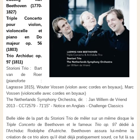
Beethoven (1770-
1827)
Triple Concerto
pour violon,
violoncelle et
piano en Do
majeur op. 56
(1803)
Trio Archiduc op.
97 (1811)
Storioni Trio : Bart
van de Roer
(pianoforte :
Lagrasse 1815), Wouter Vossen (violon avec cordes en boyaux), Marc
Vossen (violoncelle avec cordes en boyaux)
The Netherlands Symphony Orchestra, dir. : Jan Willem de Vriend
2013 - CC72579 - 71'15'' - Notice en Anglais - Challenge Classics
Belle idée de la part du Storioni Trio de mêler sur un même disque le
Triple Concerto
de Beethoven et le fameux
Trio op. 97
dédié à
l'Archiduc Rodolphe d'Autriche. Beethoven assura lui-même la
création de ce trio alors qu’il était déjà pratiquement sourd, ce fut là sa