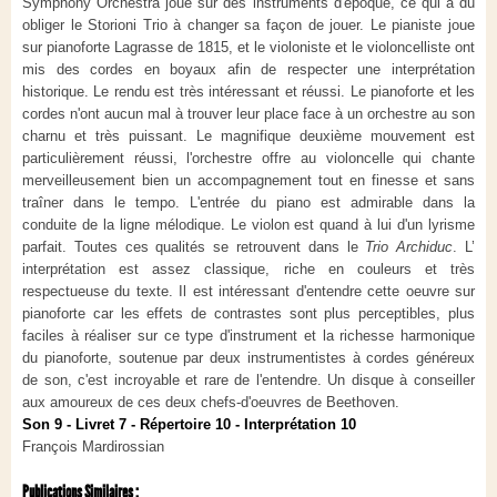
Symphony Orchestra joue sur des instruments d'époque, ce qui a dû
obliger le Storioni Trio à changer sa façon de jouer. Le pianiste joue
sur pianoforte Lagrasse de 1815, et le violoniste et le violoncelliste ont
mis des cordes en boyaux afin de respecter une interprétation
historique. Le rendu est très intéressant et réussi. Le pianoforte et les
cordes n'ont aucun mal à trouver leur place face à un orchestre au son
charnu et très puissant. Le magnifique deuxième mouvement est
particulièrement réussi, l'orchestre offre au violoncelle qui chante
merveilleusement bien un accompagnement tout en finesse et sans
traîner dans le tempo. L'entrée du piano est admirable dans la
conduite de la ligne mélodique. Le violon est quand à lui d'un lyrisme
parfait. Toutes ces qualités se retrouvent dans le
Trio Archiduc
. L’
interprétation est assez classique, riche en couleurs et très
respectueuse du texte. Il est intéressant d'entendre cette oeuvre sur
pianoforte car les effets de contrastes sont plus perceptibles, plus
faciles à réaliser sur ce type d'instrument et la richesse harmonique
du pianoforte, soutenue par deux instrumentistes à cordes généreux
de son, c'est incroyable et rare de l'entendre. Un disque à conseiller
aux amoureux de ces deux chefs-d'oeuvres de Beethoven.
Son 9 - Livret 7 - Répertoire 10 - Interprétation 10
François Mardirossian
Publications Similaires :