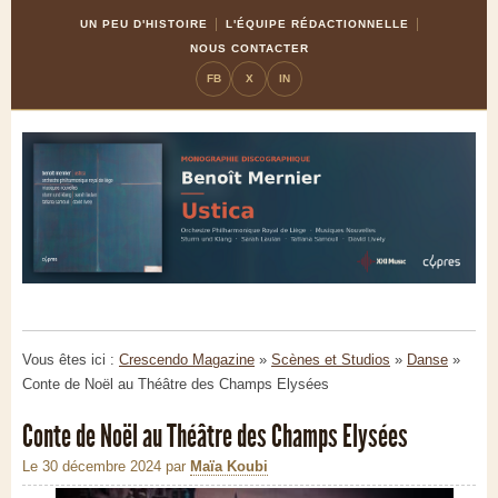
Skip
Aller
UN PEU D'HISTOIRE
L'ÉQUIPE RÉDACTIONNELLE
to
à
NOUS CONTACTER
Content
la
FB
X
IN
navigation
Vous êtes ici :
Crescendo Magazine
»
Scènes et Studios
»
Danse
»
Conte de Noël au Théâtre des Champs Elysées
Conte de Noël au Théâtre des Champs Elysées
Le 30 décembre 2024
par
Maïa Koubi