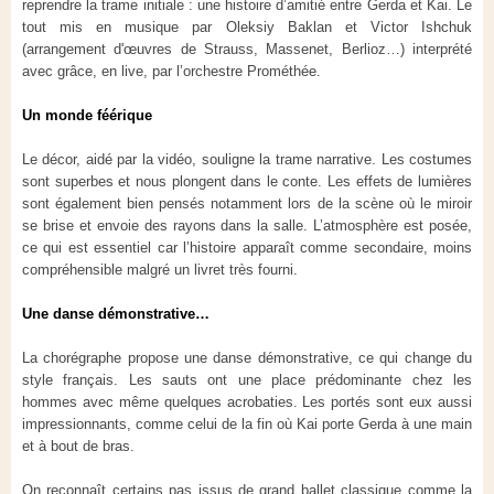
reprendre la trame initiale : une histoire d’amitié entre Gerda et Kai. Le
tout mis en musique par Oleksiy Baklan et Victor Ishchuk
(arrangement d'œuvres de Strauss, Massenet, Berlioz…) interprété
avec grâce, en live, par l’orchestre Prométhée.
Un monde féérique
Le décor, aidé par la vidéo, souligne la trame narrative. Les costumes
sont superbes et nous plongent dans le conte. Les effets de lumières
sont également bien pensés notamment lors de la scène où le miroir
se brise et envoie des rayons dans la salle. L’atmosphère est posée,
ce qui est essentiel car l’histoire apparaît comme secondaire, moins
compréhensible malgré un livret très fourni.
Une danse démonstrative…
La chorégraphe propose une danse démonstrative, ce qui change du
style français. Les sauts ont une place prédominante chez les
hommes avec même quelques acrobaties. Les portés sont eux aussi
impressionnants, comme celui de la fin où Kai porte Gerda à une main
et à bout de bras.
On reconnaît certains pas issus de grand ballet classique comme la