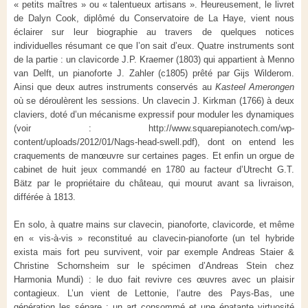
« petits maîtres » ou « talentueux artisans ». Heureusement, le livret
de Dalyn Cook, diplômé du Conservatoire de La Haye, vient nous
éclairer sur leur biographie au travers de quelques notices
individuelles résumant ce que l’on sait d’eux. Quatre instruments sont
de la partie : un clavicorde J.P. Kraemer (1803) qui appartient à Menno
van Delft, un pianoforte J. Zahler (c1805) prêté par Gijs Wilderom.
Ainsi que deux autres instruments conservés au
Kasteel Amerongen
où se déroulèrent les sessions. Un clavecin J. Kirkman (1766) à deux
claviers, doté d’un mécanisme expressif pour moduler les dynamiques
(voir : http://www.squarepianotech.com/wp-
content/uploads/2012/01/Nags-head-swell.pdf), dont on entend les
craquements de manœuvre sur certaines pages. Et enfin un orgue de
cabinet de huit jeux commandé en 1780 au facteur d’Utrecht G.T.
Bätz par le propriétaire du château, qui mourut avant sa livraison,
différée à 1813.
En solo, à quatre mains sur clavecin, pianoforte, clavicorde, et même
en « vis-à-vis » reconstitué au clavecin-pianoforte (un tel hybride
exista mais fort peu survivent, voir par exemple Andreas Staier &
Christine Schornsheim sur le spécimen d’Andreas Stein chez
Harmonia Mundi) : le duo fait revivre ces œuvres avec un plaisir
contagieux. L’un vient de Lettonie, l’autre des Pays-Bas, une
génération les sépare ; un art consommé et une épatante virtuosité