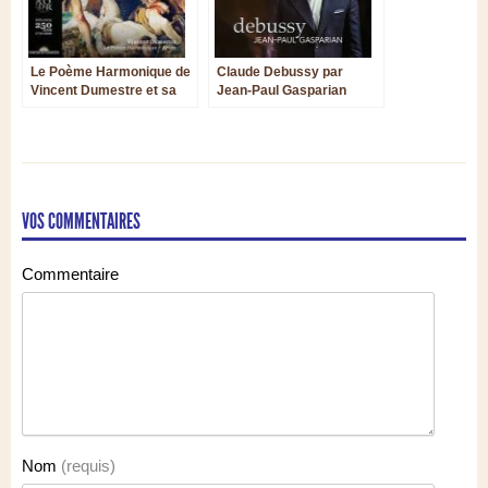
Le Poème Harmonique de
Claude Debussy par
Vincent Dumestre et sa
Jean-Paul Gasparian
nouvelle version du
Cadmus et Hermione de
Lully : une grande
réussite
VOS COMMENTAIRES
Commentaire
Nom
(requis)