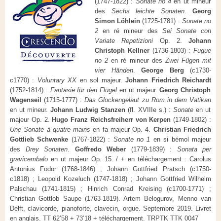
(1747-1822) :
Sonate no 4
en ut mineur
des
Sechs leichte Sonaten
.
Georg
Simon Löhlein
(1725-1781) :
Sonate no
2
en ré mineur des
Sei Sonate con
Variate Repetizioni
Op. 2.
Johann
Christoph Kellner
(1736-1803) :
Fugue
no 2
en ré mineur des
Zwei Fügen mit
vier Händen
.
George Berg
(c1730-
c1770) :
Voluntary XX
en sol majeur.
Johann Friedrich Reichardt
(1752-1814) :
Fantasie für den Flügel
en ut majeur.
Georg Christoph
Wagenseil
(1715-1777) :
Das Glockengeläut zu Rom in dem Vatikan
en ut mineur.
Johann Ludwig Stanzen
(fl. XVIIIe s.) :
Sonate
en ut
majeur Op. 2.
Hugo Franz Reichsfreiherr von Kerpen
(1749-1802) :
Une Sonate à quatre mains
en fa majeur Op. 4.
Christian Friedrich
Gottlieb Schwenke
(1767-1822) :
Sonate no 1
en si bémol majeur
des
Drey Sonaten
.
Goffredo Weber
(1779-1839) :
Sonata per
gravicembalo
en ut majeur Op. 15. / + en téléchargement : Carolus
Antonius Fodor (1768-1846) ; Johann Gottfried Pratsch (c1750-
c1818) ; Leopold Kozeluch (1747-1818) ; Johann Gottfried Wilhelm
Palschau (1741-1815) ; Hinrich Conrad Kreising (c1700-1771) ;
Christian Gottlob Saupe (1763-1819). Artem Belogurov, Menno van
Delft, clavicorde, pianoforte, clavecin, orgue. Septembre 2019. Livret
en anglais. TT 62’58 + 73’18 + téléchargement. TRPTK TTK 0047