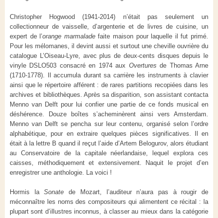
Christopher Hogwood (1941-2014) n’était pas seulement un
collectionneur de vaisselle, d’argenterie et de livres de cuisine, un
expert de l’
orange marmalade
faite maison pour laquelle il fut primé.
Pour les mélomanes, il devint aussi et surtout une cheville ouvrière du
catalogue L’Oiseau-Lyre, avec plus de deux-cents disques depuis le
vinyle DSLO503 consacré en 1974 aux
Overtures
de Thomas Arne
(1710-1778). Il accumula durant sa carrière les instruments à clavier
ainsi que le répertoire afférent : de rares partitions recopiées dans les
archives et bibliothèques. Après sa disparition, son assistant contacta
Menno van Delft pour lui confier une partie de ce fonds musical en
déshérence. Douze boîtes s’acheminèrent ainsi vers Amsterdam.
Menno van Delft se pencha sur leur contenu, organisé selon l’ordre
alphabétique, pour en extraire quelques pièces significatives. Il en
était à la lettre B quand il reçut l’aide d’Artem Belogurov, alors étudiant
au Conservatoire de la capitale néerlandaise, lequel explora ces
caisses, méthodiquement et extensivement. Naquit le projet d’en
enregistrer une anthologie. La voici !
Hormis la
Sonate
de Mozart, l’auditeur n’aura pas à rougir de
méconnaître les noms des compositeurs qui alimentent ce récital : la
plupart sont d’illustres inconnus, à classer au mieux dans la catégorie