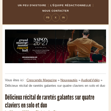
Skip
Aller
UN PEU D'HISTOIRE
L'ÉQUIPE RÉDACTIONNELLE
to
à
NOUS CONTACTER
Content
la
FB
X
IN
navigation
Vous êtes ici :
Crescendo Magazine
»
Nouveautés
»
Audio&Vidéo
»
Délicieux récital de raretés galantes sur quatre claviers en solo et duo
Délicieux récital de raretés galantes sur quatre
claviers en solo et duo