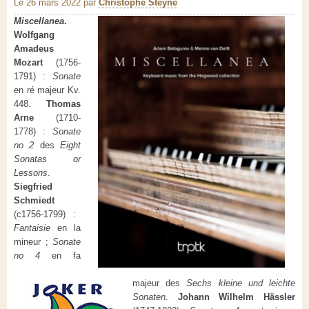
Le 26 mars 2022
par
Christophe Steyne
Miscellanea
.
Wolfgang
Amadeus
Mozart
(1756-
1791) :
Sonate
en ré majeur Kv.
448.
Thomas
Arne
(1710-
1778) :
Sonate
no 2
des
Eight
Sonatas or
Lessons
.
Siegfried
Schmiedt
(c1756-1799) :
Fantaisie
en la
mineur ;
Sonate
no 4
en fa
majeur des
Sechs kleine und leichte
Sonaten
.
Johann Wilhelm Hässler