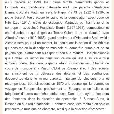
où il décède en 1990. Issu d’une famille d’émigrants génois et
lombards -sa grand-mère paternelle était une parente d’Ambrosio
Damiano Achille Ratti, qui sera le Pape Pie XI de 1922 à 1939-, le
jeune José Antonio étudie le piano et la composition avec José de
Nito (1887-1945), élève de Giuseppe Martucci, et l’harmonie et le
contrepoint avec José Francisco Berrini (1897-1963), compositeur et
chef d’orchestre qui dirigea au Teatro Colon. Il se lie d’amitié avec
Alfredo Alessio (1919-1985), grand admirateur d’Alexandre BraÏlowski ;
Alessio sera pour lui un mentor, lui inculquant la notion d’une éthique
qui consiste en la description musicale du caractère humain et de sa
psychologie, s’attachant à l’esprit et non à la matière. Une philosophie
que Bottiroli va introduire dans son œuvre qui est aussi celle d’un
écrivain poète, les deux aspects étant indissociables. Chargé de
cours de musique à la Prison d’Etat de Rosario, il écrit des recueils
qui s’inspirent de la détresse des détenus et des souffrances
découvertes dans le milieu carcéral. Titulaire de plusieurs prix et
récompenses, Bottiroli obtient en 1970 une bourse qui lui permet de
voyager en Europe, plus précisément en Espagne et en Italie et de
fréquenter d’autres approches artistiques. Dans son pays, il occupera
des fonctions dans la direction de spectacles à Buenos Aires, à
Rosario ou à la radio nationale. Il donnera aussi des récitals en solo et
pratiquera la musique de chambre, ainsi que la direction d’orchestre.