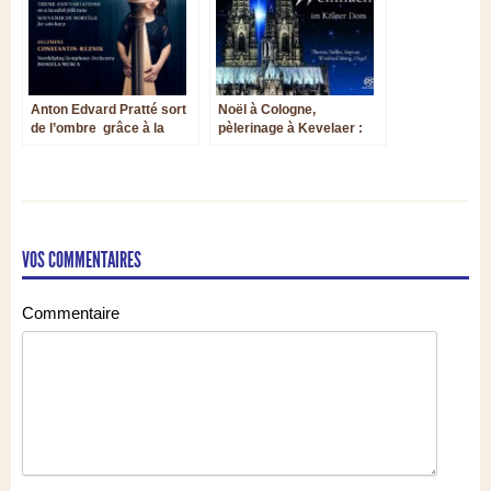
Anton Edvard Pratté sort
Noël à Cologne,
de l’ombre grâce à la
pèlerinage à Kevelaer :
harpiste Delphine
deux nouvelles parutions
Constantin-Reznik
en chant & orgue chez
Aeolus
VOS COMMENTAIRES
Commentaire