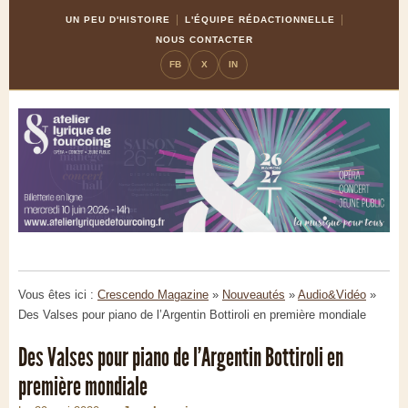
Skip
Aller
UN PEU D'HISTOIRE
L'ÉQUIPE RÉDACTIONNELLE
to
à
NOUS CONTACTER
Content
la
FB
X
IN
navigation
Vous êtes ici :
Crescendo Magazine
»
Nouveautés
»
Audio&Vidéo
»
Des Valses pour piano de l’Argentin Bottiroli en première mondiale
Des Valses pour piano de l’Argentin Bottiroli en
première mondiale