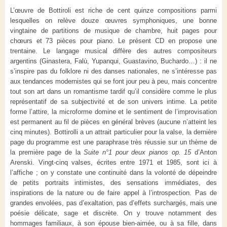
L’œuvre de Bottiroli est riche de cent quinze compositions parmi
lesquelles on relève douze œuvres symphoniques, une bonne
vingtaine de partitions de musique de chambre, huit pages pour
chœurs et 73 pièces pour piano. Le présent CD en propose une
trentaine. Le langage musical diffère des autres compositeurs
argentins (Ginastera, Falù, Yupanqui, Guastavino, Buchardo…) : il ne
s’inspire pas du folklore ni des danses nationales, ne s’intéresse pas
aux tendances modernistes qui se font jour peu à peu, mais concentre
tout son art dans un romantisme tardif qu’il considère comme le plus
représentatif de sa subjectivité et de son univers intime. La petite
forme l’attire, la microforme domine et le sentiment de l’improvisation
est permanent au fil de pièces en général brèves (aucune n’atteint les
cinq minutes). Bottirolli a un attrait particulier pour la valse, la dernière
page du programme est une paraphrase très réussie sur un thème de
la première page de la
Suite n°1 pour deux pianos op. 15
d’Anton
Arenski. Vingt-cinq valses, écrites entre 1971 et 1985, sont ici à
l’affiche ; on y constate une continuité dans la volonté de dépeindre
de petits portraits intimistes, des sensations immédiates, des
inspirations de la nature ou de faire appel à l’introspection. Pas de
grandes envolées, pas d’exaltation, pas d’effets surchargés, mais une
poésie délicate, sage et discrète. On y trouve notamment des
hommages familiaux, à son épouse bien-aimée, ou à sa fille, dans