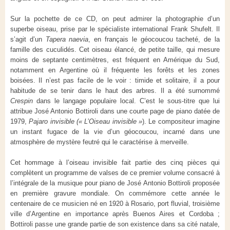
Sur la pochette de ce CD, on peut admirer la photographie d’un
superbe oiseau, prise par le spécialiste international Frank Shufelt. Il
s’agit d’un
Tapera naevia
, en français le géocoucou tacheté, de la
famille des cuculidés. Cet oiseau élancé, de petite taille, qui mesure
moins de septante centimètres, est fréquent en Amérique du Sud,
notamment en Argentine où il fréquente les forêts et les zones
boisées. Il n’est pas facile de le voir : timide et solitaire, il a pour
habitude de se tenir dans le haut des arbres. Il a été surnommé
Crespin
dans le langage populaire local. C’est le sous-titre que lui
attribue José Antonio Bottiroli dans une courte page de piano datée de
1979,
Pajaro invisible (« L’Oiseau invisible »
). Le compositeur imagine
un instant fugace de la vie d’un géocoucou, incarné dans une
atmosphère de mystère feutré qui le caractérise à merveille.
Cet hommage à l’oiseau invisible fait partie des cinq pièces qui
complètent un programme de valses de ce premier volume consacré à
l’intégrale de la musique pour piano de José Antonio Bottiroli proposée
en première gravure mondiale. On commémore cette année le
centenaire de ce musicien né en 1920 à Rosario, port fluvial, troisième
ville d’Argentine en importance après Buenos Aires et Cordoba ;
Bottiroli passe une grande partie de son existence dans sa cité natale,