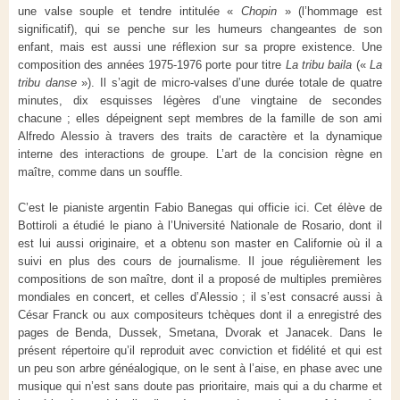
une valse souple et tendre intitulée «
Chopin
» (l’hommage est
significatif), qui se penche sur les humeurs changeantes de son
enfant, mais est aussi une réflexion sur sa propre existence. Une
composition des années 1975-1976 porte pour titre
La tribu baila
(«
La
tribu danse
»). Il s’agit de micro-valses d’une durée totale de quatre
minutes, dix esquisses légères d’une vingtaine de secondes
chacune ; elles dépeignent sept membres de la famille de son ami
Alfredo Alessio à travers des traits de caractère et la dynamique
interne des interactions de groupe. L’art de la concision règne en
maître, comme dans un souffle.
C’est le pianiste argentin Fabio Banegas qui officie ici. Cet élève de
Bottiroli a étudié le piano à l’Université Nationale de Rosario, dont il
est lui aussi originaire, et a obtenu son master en Californie où il a
suivi en plus des cours de journalisme. Il joue régulièrement les
compositions de son maître, dont il a proposé de multiples premières
mondiales en concert, et celles d’Alessio ; il s’est consacré aussi à
César Franck ou aux compositeurs tchèques dont il a enregistré des
pages de Benda, Dussek, Smetana, Dvorak et Janacek. Dans le
présent répertoire qu’il reproduit avec conviction et fidélité et qui est
un peu son arbre généalogique, on le sent à l’aise, en phase avec une
musique qui n’est sans doute pas prioritaire, mais qui a du charme et