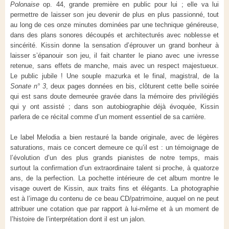
Polonaise
op. 44, grande première en public pour lui ; elle va lui
permettre de laisser son jeu devenir de plus en plus passionné, tout
au long de ces onze minutes dominées par une technique généreuse,
dans des plans sonores découpés et architecturés avec noblesse et
sincérité. Kissin donne la sensation d’éprouver un grand bonheur à
laisser s’épanouir son jeu, il fait chanter le piano avec une ivresse
retenue, sans effets de manche, mais avec un respect majestueux.
Le public jubile ! Une souple mazurka et le final, magistral, de la
Sonate n° 3
, deux pages données en bis, clôturent cette belle soirée
qui est sans doute demeurée gravée dans la mémoire des privilégiés
qui y ont assisté ; dans son autobiographie déjà évoquée, Kissin
parlera de ce récital comme d’un moment essentiel de sa carrière.
Le label Melodia a bien restauré la bande originale, avec de légères
saturations, mais ce concert demeure ce qu’il est : un témoignage de
l’évolution d’un des plus grands pianistes de notre temps, mais
surtout la confirmation d’un extraordinaire talent si proche, à quatorze
ans, de la perfection. La pochette intérieure de cet album montre le
visage ouvert de Kissin, aux traits fins et élégants. La photographie
est à l’image du contenu de ce beau CD/patrimoine, auquel on ne peut
attribuer une cotation que par rapport à lui-même et à un moment de
l’histoire de l’interprétation dont il est un jalon.