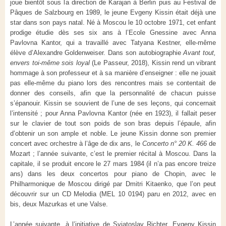
joue bientôt sous la direction de Karajan à Berlin puis au Festival de
Pâques de Salzbourg en 1989, le jeune Evgeny Kissin était déjà une
star dans son pays natal. Né à Moscou le 10 octobre 1971, cet enfant
prodige étudie dès ses six ans à l’Ecole Gnessine avec Anna
Pavlovna Kantor, qui a travaillé avec Tatyana Kestner, elle-même
élève d’Alexandre Goldenweiser. Dans son autobiographie
Avant tout,
envers toi-même sois loyal
(Le Passeur, 2018), Kissin rend un vibrant
hommage à son professeur et à sa manière d’enseigner : elle ne jouait
pas elle-même du piano lors des rencontres mais se contentait de
donner des conseils, afin que la personnalité de chacun puisse
s’épanouir. Kissin se souvient de l’une de ses leçons, qui concernait
l’intensité ; pour Anna Pavlovna Kantor (née en 1923), il fallait peser
sur le clavier de tout son poids de son bras depuis l’épaule, afin
d’obtenir un son ample et noble. Le jeune Kissin donne son premier
concert avec orchestre à l’âge de dix ans, le
Concerto n° 20 K. 466
de
Mozart ; l’année suivante, c’est le premier récital à Moscou. Dans la
capitale, il se produit encore le 27 mars 1984 (il n’a pas encore treize
ans) dans les deux concertos pour piano de Chopin, avec le
Philharmonique de Moscou dirigé par Dmitri Kitaenko, que l’on peut
découvrir sur un CD Melodia (MEL 10 0194) paru en 2012, avec en
bis, deux Mazurkas et une Valse.
L’année suivante, à l’initiative de Sviatoslav Richter, Evgeny Kissin