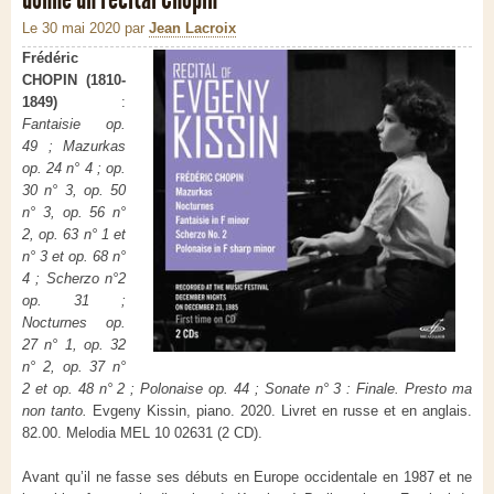
Le 30 mai 2020
par
Jean Lacroix
Frédéric
CHOPIN (1810-
1849)
:
Fantaisie op.
49 ; Mazurkas
op. 24 n° 4 ; op.
30 n° 3, op. 50
n° 3, op. 56 n°
2, op. 63 n° 1 et
n° 3 et op. 68 n°
4 ; Scherzo n°2
op. 31 ;
Nocturnes op.
27 n° 1, op. 32
n° 2, op. 37 n°
2 et op. 48 n° 2 ; Polonaise op. 44 ; Sonate n° 3 : Finale. Presto ma
non tanto.
Evgeny Kissin, piano. 2020. Livret en russe et en anglais.
82.00. Melodia MEL 10 02631 (2 CD).
Avant qu’il ne fasse ses débuts en Europe occidentale en 1987 et ne