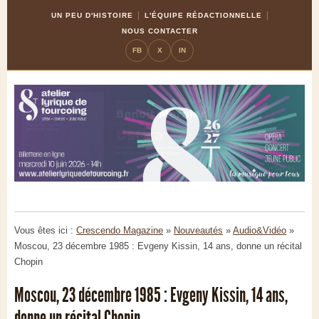
Skip
Aller
UN PEU D'HISTOIRE
L'ÉQUIPE RÉDACTIONNELLE
to
à
NOUS CONTACTER
Content
la
FB
X
IN
navigation
Vous êtes ici :
Crescendo Magazine
»
Nouveautés
»
Audio&Vidéo
»
Moscou, 23 décembre 1985 : Evgeny Kissin, 14 ans, donne un récital
Chopin
Moscou, 23 décembre 1985 : Evgeny Kissin, 14 ans,
donne un récital Chopin