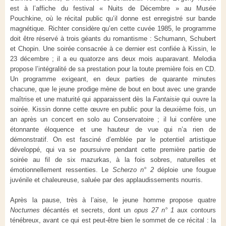
est à l’affiche du festival « Nuits de Décembre » au Musée
Pouchkine, où le récital public qu’il donne est enregistré sur bande
magnétique. Richter considère qu’en cette cuvée 1985, le programme
doit être réservé à trois géants du romantisme : Schumann, Schubert
et Chopin. Une soirée consacrée à ce dernier est confiée à Kissin, le
23 décembre ; il a eu quatorze ans deux mois auparavant. Melodia
propose l’intégralité de sa prestation pour la toute première fois en CD.
Un programme exigeant, en deux parties de quarante minutes
chacune, que le jeune prodige mène de bout en bout avec une grande
maîtrise et une maturité qui apparaissent dès la
Fantaisie
qui ouvre la
soirée. Kissin donne cette œuvre en public pour la deuxième fois, un
an après un concert en solo au Conservatoire ; il lui confère une
étonnante éloquence et une hauteur de vue qui n’a rien de
démonstratif. On est fasciné d’emblée par le potentiel artistique
développé, qui va se poursuivre pendant cette première partie de
soirée au fil de six mazurkas, à la fois sobres, naturelles et
émotionnellement ressenties. Le
Scherzo n° 2
déploie une fougue
juvénile et chaleureuse, saluée par des applaudissements nourris.
Après la pause, très à l’aise, le jeune homme propose quatre
Nocturnes
décantés et secrets, dont un
opus 27 n° 1
aux contours
ténébreux, avant ce qui est peut-être bien le sommet de ce récital : la