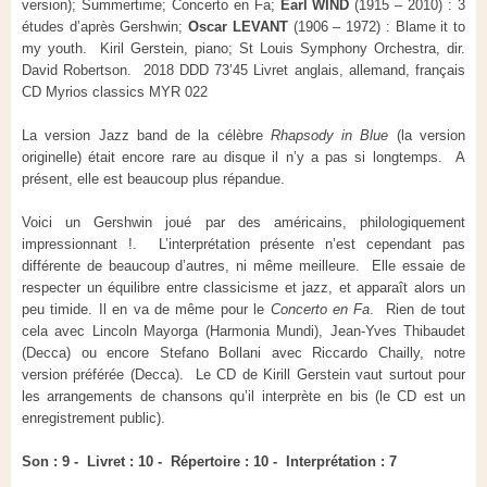
version); Summertime; Concerto en Fa;
Earl WIND
(1915 – 2010) : 3
études d’après Gershwin;
Oscar LEVANT
(1906 – 1972) : Blame it to
my youth. Kiril Gerstein, piano; St Louis Symphony Orchestra, dir.
David Robertson. 2018 DDD 73’45 Livret anglais, allemand, français
CD Myrios classics MYR 022
La version Jazz band de la célèbre
Rhapsody in Blue
(la version
originelle) était encore rare au disque il n’y a pas si longtemps. A
présent, elle est beaucoup plus répandue.
Voici un Gershwin joué par des américains, philologiquement
impressionnant !. L’interprétation présente n’est cependant pas
différente de beaucoup d’autres, ni même meilleure. Elle essaie de
respecter un équilibre entre classicisme et jazz, et apparaît alors un
peu timide. Il en va de même pour le
Concerto en Fa
. Rien de tout
cela avec Lincoln Mayorga (Harmonia Mundi), Jean-Yves Thibaudet
(Decca) ou encore Stefano Bollani avec Riccardo Chailly, notre
version préférée (Decca). Le CD de Kirill Gerstein vaut surtout pour
les arrangements de chansons qu’il interprète en bis (le CD est un
enregistrement public).
Son : 9 - Livret : 10 - Répertoire : 10 - Interprétation : 7