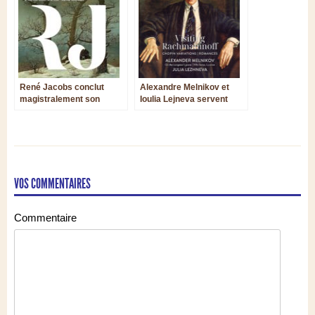
René Jacobs conclut
Alexandre Melnikov et
magistralement son
Ioulia Lejneva servent
intégrale des symphonies
brillamment Rachmaninov
de Schubert
en sa demeure
VOS COMMENTAIRES
Commentaire