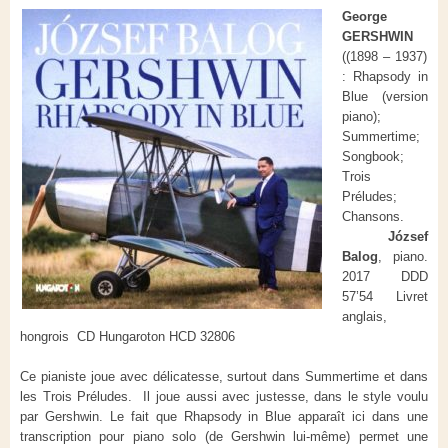
George
GERSHWIN
((1898 – 1937)
: Rhapsody in
Blue (version
piano);
Summertime;
Songbook;
Trois
Préludes;
Chansons.
József
Balog
, piano.
2017 DDD
57’54 Livret
anglais,
hongrois CD Hungaroton HCD 32806
Ce pianiste joue avec délicatesse, surtout dans Summertime et dans
les Trois Préludes. Il joue aussi avec justesse, dans le style voulu
par Gershwin. Le fait que Rhapsody in Blue apparaît ici dans une
transcription pour piano solo (de Gershwin lui-même) permet une