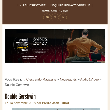
Skip
Aller
UN PEU D'HISTOIRE
L'ÉQUIPE RÉDACTIONNELLE
to
à
NOUS CONTACTER
Content
la
FB
X
IN
navigation
Vous êtes ici :
Crescendo Magazine
»
Nouveautés
»
Audio&Vidéo
»
Double Gershwin
Double Gershwin
Le 14 novembre 2018
par
Pierre Jean Tribot