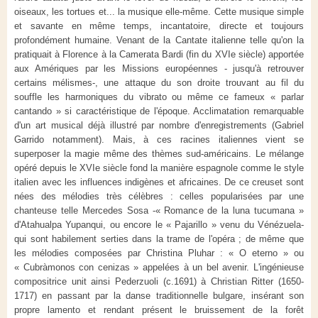
oiseaux, les tortues et... la musique elle-même. Cette musique simple
et savante en même temps, incantatoire, directe et toujours
profondément humaine. Venant de la Cantate italienne telle qu'on la
pratiquait à Florence à la Camerata Bardi (fin du XVIe siècle) apportée
aux Amériques par les Missions européennes - jusqu'à retrouver
certains mélismes-, une attaque du son droite trouvant au fil du
souffle les harmoniques du vibrato ou même ce fameux « parlar
cantando » si caractéristique de l'époque. Acclimatation remarquable
d'un art musical déjà illustré par nombre d'enregistrements (Gabriel
Garrido notamment). Mais, à ces racines italiennes vient se
superposer la magie même des thèmes sud-américains. Le mélange
opéré depuis le XVIe siècle fond la manière espagnole comme le style
italien avec les influences indigènes et africaines. De ce creuset sont
nées des mélodies très célèbres : celles popularisées par une
chanteuse telle Mercedes Sosa -« Romance de la luna tucumana »
d'Atahualpa Yupanqui, ou encore le « Pajarillo » venu du Vénézuela-
qui sont habilement serties dans la trame de l'opéra ; de même que
les mélodies composées par Christina Pluhar : « O eterno » ou
« Cubràmonos con cenizas » appelées à un bel avenir. L'ingénieuse
compositrice unit ainsi Pederzuoli (c.1691) à Christian Ritter (1650-
1717) en passant par la danse traditionnelle bulgare, insérant son
propre lamento et rendant présent le bruissement de la forêt