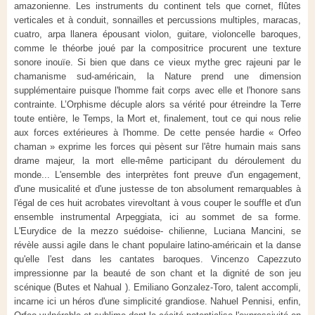
amazonienne. Les instruments du continent tels que cornet, flûtes
verticales et à conduit, sonnailles et percussions multiples, maracas,
cuatro, arpa llanera épousant violon, guitare, violoncelle baroques,
comme le théorbe joué par la compositrice procurent une texture
sonore inouïe. Si bien que dans ce vieux mythe grec rajeuni par le
chamanisme sud-américain, la Nature prend une dimension
supplémentaire puisque l'homme fait corps avec elle et l'honore sans
contrainte. L’Orphisme décuple alors sa vérité pour étreindre la Terre
toute entière, le Temps, la Mort et, finalement, tout ce qui nous relie
aux forces extérieures à l'homme. De cette pensée hardie « Orfeo
chaman » exprime les forces qui pèsent sur l'être humain mais sans
drame majeur, la mort elle-même participant du déroulement du
monde... L'ensemble des interprètes font preuve d'un engagement,
d'une musicalité et d'une justesse de ton absolument remarquables à
l'égal de ces huit acrobates virevoltant à vous couper le souffle et d'un
ensemble instrumental Arpeggiata, ici au sommet de sa forme.
L'Eurydice de la mezzo suédoise- chilienne, Luciana Mancini, se
révèle aussi agile dans le chant populaire latino-américain et la danse
qu'elle l'est dans les cantates baroques. Vincenzo Capezzuto
impressionne par la beauté de son chant et la dignité de son jeu
scénique (Butes et Nahual ). Emiliano Gonzalez-Toro, talent accompli,
incarne ici un héros d'une simplicité grandiose. Nahuel Pennisi, enfin,