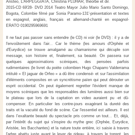
Aristeo, L'ARPEGGIATA, Christina PLUHAR, théorbe et dir.
2015-CD 69'28- DVD 2014 Teatro Mayor Julio Mario Santo Domingo,
Bogota, Colombie filmé par Sonia Paramo-131'-présentation et textes
en espagnol, anglais, français et allemand-chanté en espagnol-
ERATO 0190295969691
Il ne faut pas passer sans entendre (le CD) ni voir (le DVD) : il y a de
l'envoûtement dans l'air... Car le thème (les amours d'Orphée et
d'Eurydice) se trouve amalgamé au chamanisme qui décuple son
message, son histoire et, finalement, sa beauté. On passera sur
quelques approximations scéniques, des pensées parfois
rudimentaires (le livret du poète colombien Hugo Chaparro Valderrama
intitulé « El jaguar de Orfeo » a dû être condensé- et sur l'assimilation
d'éléments composites en un syncrétisme païen qui peut dérouter un
esprit occidental. On peut également regretter l'évident manque de
moyens scéniques que les responsables des lumières aussi bien sur
le plateau que lors de la captation en video auraient pu -et dû-
compenser. En particulier les contre-jours exagérant la dureté des
traits et la vacuité du fond de scène. Car l'essentiel est ailleurs. Il est
dans l’exaltante beauté du spectacle pris comme un tout... Et, déjà,
par l'intérêt du sujet qui s'inspire du mythe grec (Orphée, Eurydice,
Aristée, les Bacchantes) et la nature toute entière, ici saisie à travers
l'arbre abattu juste avant le lever de rideau, à travers le torrent, les