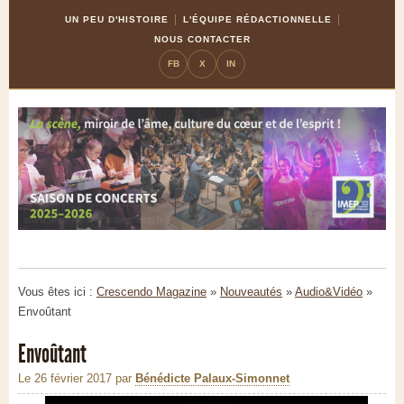
Skip
Aller
UN PEU D'HISTOIRE
L'ÉQUIPE RÉDACTIONNELLE
to
à
NOUS CONTACTER
Content
la
FB
X
IN
navigation
Vous êtes ici :
Crescendo Magazine
»
Nouveautés
»
Audio&Vidéo
»
Envoûtant
Envoûtant
Le 26 février 2017
par
Bénédicte Palaux-Simonnet