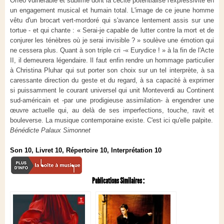
Orfeo vulnérable et sublime dont la cécité potentialise l'expressivité en
un engagement musical et humain total. L'image de ce jeune homme
vêtu d'un brocart vert-mordoré qui s'avance lentement assis sur une
tortue - et qui chante : « Serai-je capable de lutter contre la mort et de
conjurer les ténèbres où je serai invisible ? » soulève une émotion qui
ne cessera plus. Quant à son triple cri -« Eurydice ! » à la fin de l'Acte
II, il demeurera légendaire. Il faut enfin rendre un hommage particulier
à Christina Pluhar qui sut porter son choix sur un tel interprète, à sa
caressante direction du geste et du regard, à sa capacité à exprimer
si puissamment le courant universel qui unit Monteverdi au Continent
sud-américain et -par une prodigieuse assimilation- à engendrer une
œuvre actuelle qui, au delà de ses imperfections, touche, ravit et
bouleverse. La musique contemporaine existe. C'est ici qu'elle palpite.
Bénédicte Palaux Simonnet
Son 10, Livret 10, Répertoire 10, Interprétation 10
Publications Similaires :