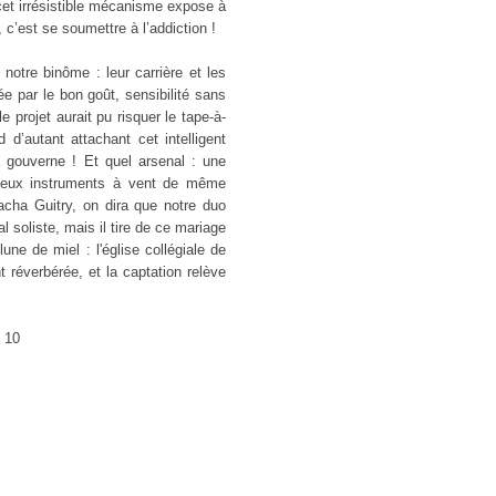
cet irrésistible mécanisme expose à
 c’est se soumettre à l’addiction !
 notre binôme : leur carrière et les
ée par le bon goût, sensibilité sans
e projet aurait pu risquer le tape-à-
d d’autant attachant cet intelligent
a gouverne ! Et quel arsenal : une
 deux instruments à vent de même
cha Guitry, on dira que notre duo
 soliste, mais il tire de ce mariage
une de miel : l'église collégiale de
t réverbérée, et la captation relève
: 10