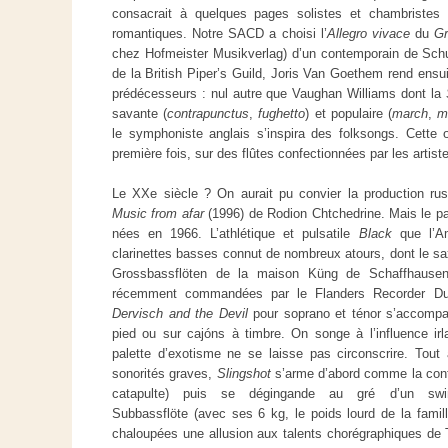
consacrait à quelques pages solistes et chambristes q
romantiques. Notre SACD a choisi l’
Allegro vivace
du
G
chez
Hofmeister Musikverlag
) d’un contemporain de Schu
de la
British Piper’s Guild
, Joris Van Goethem rend ensui
prédécesseurs : nul autre que Vaughan Williams dont la
savante (
contrapunctus
,
fughetto
) et populaire (
march
,
m
le symphoniste anglais s’inspira des
folksongs
. Cette 
première fois, sur des flûtes confectionnées par les arti
Le XXe siècle ? On aurait pu convier la production rus
Music from afar
(1996) de Rodion
Chtchedrine. Mais l
e pa
nées en 1966. L’athlétique et pulsatile
Black
que l’Am
clarinettes basses connut de nombreux atours, dont le sax
Grossbassflöten de la maison Küng de Schaffhausen
récemment commandées par le Flanders Recorder Du
Dervisch and the Devil
pour soprano et ténor
s’accompag
pied ou sur cajóns à timbre. On songe à l’influence ir
palette d’exotisme ne se laisse pas circonscrire. Tout 
sonorités graves,
Slingshot
s’arme d’abord comme la contra
catapulte) puis se dégingande au gré d’un sw
Subbassflöte (avec ses 6 kg, le poids lourd de la famille
chaloupées une allusion aux talents chorégraphiques de