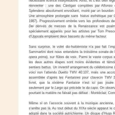
nécessaire licence interprétative. Ainsi, et c’est bien l
réinventer : une des
C
á
ntigas
compilées par Alfonso 
Splendens
absolument envoûtant, moiré par un bourdon e
Une atmosphère prolongée sans hiatus esthétique par
1987). Progressivement ombrée vers les profondeurs de la
Dei
dérivés de messes de la Renaissance est psalm
spécialement appariés pour les artistes par Tom Presc
d’Uppsala emploient deux
bassets
du même facteur.
Sans surprise, le volet dix-huitièmiste n’a pas fait l’i
Sammartini dont nous entendons la troisième sonate de 
opera prima
), sur flûtes de voix. Parmi le vaste corpus 
les deux autres étapes sont moins évidentes et témoi
sentiers battus. Un inventif arrangement du célébrissime
voici non l’attendu
Duetto
TWV 40:107, mais une accro
assemblée d’après les
Fantaisies
pour clavecin TWV 33
livret, que la
sixième Fantaisie
n’est ici pas jouée 
seulement par le
Largo
qui précède le
da capo
. On observ
pourtant la matière ne faisait pas défaut : Montéclair, Corre
Même si on l’associe souvent à la musique ancienne, l
s’arrête pas là. Au tout début du XIXe siècle apparut le 
adopté dans la société autrichienne. Un disque d’Hugo