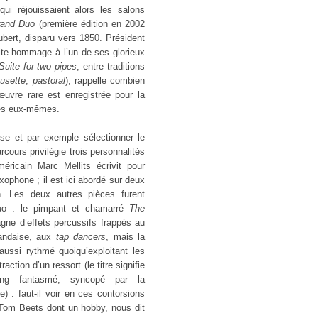
ui réjouissaient alors les salons
rand Duo
(première édition en 2002
bert, disparu vers 1850. Président
te hommage à l’un de ses glorieux
Suite for two pipes
, entre traditions
usette
,
pastoral
), rappelle
combien
œuvre rare est enregistrée pour la
stes eux-mêmes.
se et par exemple sélectionner le
rcours privilégie trois personnalités
éricain Marc Mellits écrivit pour
ophone ; il est ici abordé sur deux
. Les deux autres pièces furent
o : le pimpant et chamarré
The
ne d’effets percussifs frappés au
landaise, aux
tap dancers
, mais la
aussi rythmé quoiqu’exploitant les
ction d’un ressort (le titre signifie
ing fantasmé, syncopé par la
) : faut-il voir en ces contorsions
 Tom Beets dont un hobby, nous dit