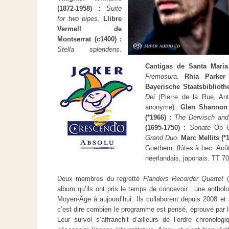
(1872-1958) :
Suite
for two pipes.
Llibre
Vermell de
Montserrat (c1400) :
Stella splendens
.
Cantigas de Santa Maria
Fremosura
.
Rhia Parker
Bayerische Staatsbiblioth
Dei
(Pierre de la Rue, A
anonyme).
Glen Shannon 
(*1966) :
The Dervisch and
(1695-1750) :
Sonate
Op 6
Grand Duo
.
Marc Mellits (*
Goethem, flûtes à bec. Août
néerlandais, japonais. TT 
Deux membres du regretté
Flanders Recorder Quartet
(
album qu’ils ont pris le temps de concevoir : une antholo
Moyen-Âge à aujourd’hui. Ils collaborent depuis 2008 et
c’est dire combien le programme est pensé, éprouvé par l
Leur survol s’affranchit d’ailleurs de l’ordre chronol