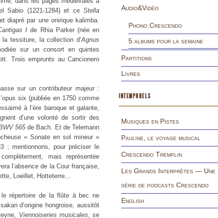
égitime, dans les pages médiévales à
Audio&Vidéo
el Sabio (1221-1284) et ce
Stella
t diapré par une onirique kalimba.
Phono.Crescendo
Cantigas I
de Rhia Parker (née en
 tessiture, la collection d’
Agnus
5 albums pour la semaine
odiée sur un consort en quintes
Partitions
ott. Trois emprunts au Cancionero
Livres
mpasse sur un contributeur majeur :
INTEMPORELS
l’opus six (publiée en 1750 comme
essaimé à l’ère baroque et galante,
gnent d’une volonté de sortir des
Musiques en Pistes
BWV 565
de Bach. Et de Telemann
cheuse « Sonate en sol mineur »
Pauline, le voyage musical
 ; mentionnons, pour préciser le
Crescendo Tremplin
complètement, mais représentée
era l’absence de la Cour française,
Les Grands Interprètes — Une
tte, Loeillet, Hotteterre...
série de podcasts Crescendo
e répertoire de la flûte à bec ne
English
csakan d’origine hongroise, aussitôt
 Reyne,
Viennoiseries musicales
, se