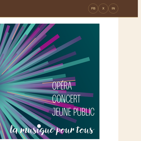
FB
X
IN