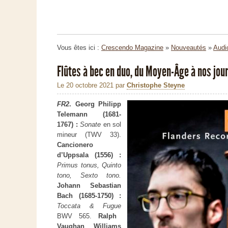
Vous êtes ici :
Crescendo Magazine
»
Nouveautés
»
Audi
Flûtes à bec en duo, du Moyen-Âge à nos jour
Le 20 octobre 2021
par
Christophe Steyne
FR2
. Georg Philipp
Telemann (1681-
1767) :
Sonate
en sol
mineur (TWV 33).
Cancionero
d’Uppsala (1556) :
Primus tonus, Quinto
tono, Sexto tono.
Johann Sebastian
Bach (1685-1750) :
Toccata & Fugue
BWV 565.
Ralph
Vaughan Williams