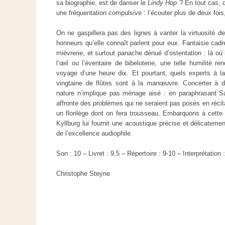
sa biographie, est de danser le
Lindy Hop
? En tout cas, 
une fréquentation compulsive : l’écouter plus de deux fois,
On ne gaspillera pas des lignes à vanter la virtuosité de
honneurs qu’elle connaît parlent pour eux. Fantaisie cadr
mièvrerie, et surtout panache dénué d’ostentation : là où l
l’œil ou l’éventaire de bibeloterie, une telle humilité ren
voyage d’une heure dix. Et pourtant, quels experts à l
vingtaine de flûtes sont à la manœuvre. Concerter à
nature n’implique pas ménage aisé : en paraphrasant Sa
affronte des problèmes qui ne seraient pas posés en récital
un florilège dont on fera trousseau. Embarquons à cette l
Kyllburg lui fournit une acoustique précise et délicatemen
de l’excellence audiophile.
Son : 10 – Livret : 9,5 – Répertoire : 9-10 – Interprétation 
Christophe Steyne