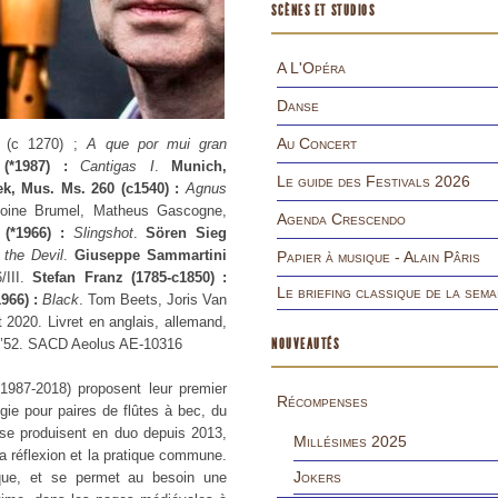
SCÈNES ET STUDIOS
A L'Opéra
Danse
Au Concert
(c 1270) ;
A que por mui gran
 (*1987) :
Cantigas I
.
Munich,
Le guide des Festivals 2026
ek, Mus. Ms. 260 (c1540) :
Agnus
ntoine Brumel, Matheus Gascogne,
Agenda Crescendo
(*1966) :
Slingshot
.
Sören Sieg
 the Devil
.
Giuseppe Sammartini
Papier à musique - Alain Pâris
/III.
Stefan Franz (1785-c1850) :
Le briefing classique de la sema
1966) :
Black
. Tom Beets, Joris Van
 2020. Livret en anglais, allemand,
70’52. SACD Aeolus AE-10316
NOUVEAUTÉS
1987-2018) proposent leur premier
Récompenses
gie pour paires de flûtes à bec, du
 se produisent en duo depuis 2013,
Millésimes 2025
a réflexion et la pratique commune.
Jokers
ogique, et se permet au besoin une