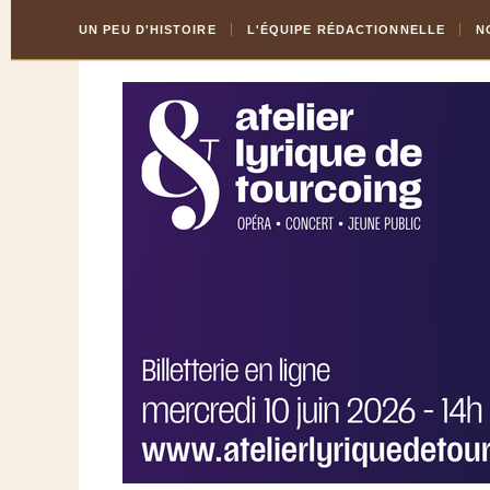
Skip
Aller
UN PEU D'HISTOIRE
L'ÉQUIPE RÉDACTIONNELLE
N
to
à
Content
la
navigation