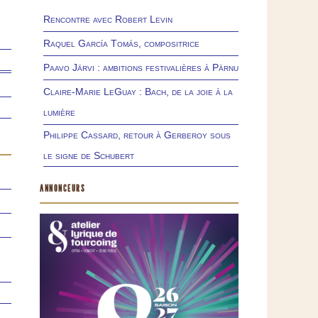
Rencontre avec Robert Levin
Raquel García Tomás, compositrice
Paavo Järvi : ambitions festivalières à Pärnu
Claire-Marie LeGuay : Bach, de la joie à la
lumière
Philippe Cassard, retour à Gerberoy sous
le signe de Schubert
ANNONCEURS