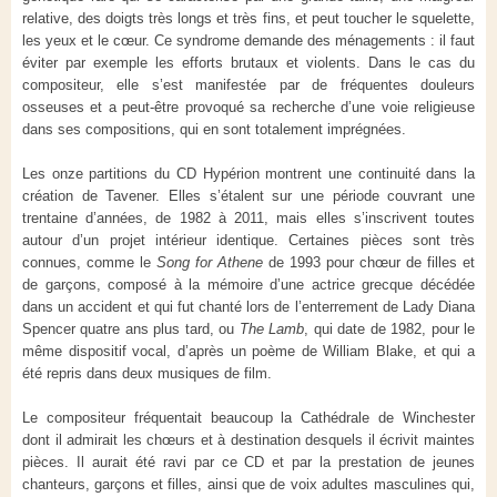
relative, des doigts très longs et très fins, et peut toucher le squelette,
les yeux et le cœur. Ce syndrome demande des ménagements : il faut
éviter par exemple les efforts brutaux et violents. Dans le cas du
compositeur, elle s’est manifestée par de fréquentes douleurs
osseuses et a peut-être provoqué sa recherche d’une voie religieuse
dans ses compositions, qui en sont totalement imprégnées.
Les onze partitions du CD Hypérion montrent une continuité dans la
création de Tavener. Elles s’étalent sur une période couvrant une
trentaine d’années, de 1982 à 2011, mais elles s’inscrivent toutes
autour d’un projet intérieur identique. Certaines pièces sont très
connues, comme le
Song for Athene
de 1993 pour chœur de filles et
de garçons, composé à la mémoire d’une actrice grecque décédée
dans un accident et qui fut chanté lors de l’enterrement de Lady Diana
Spencer quatre ans plus tard, ou
The Lamb
, qui date de 1982, pour le
même dispositif vocal, d’après un poème de William Blake, et qui a
été repris dans deux musiques de film.
Le compositeur fréquentait beaucoup la Cathédrale de Winchester
dont il admirait les chœurs et à destination desquels il écrivit maintes
pièces. Il aurait été ravi par ce CD et par la prestation de jeunes
chanteurs, garçons et filles, ainsi que de voix adultes masculines qui,