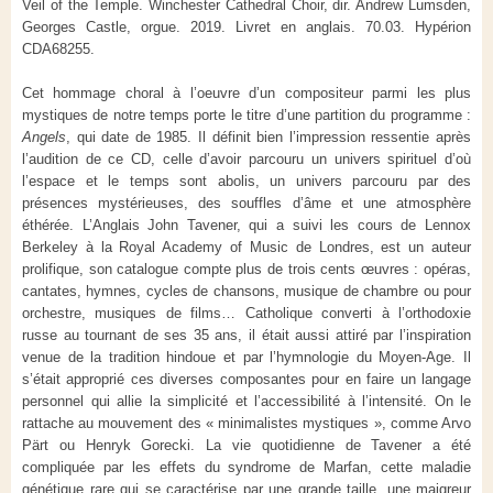
Veil of the Temple. Winchester Cathedral Choir, dir. Andrew Lumsden,
Georges Castle, orgue. 2019. Livret en anglais. 70.03.
Hypérion
CDA68255.
Cet hommage choral à l’oeuvre d’un compositeur parmi les plus
mystiques de notre temps porte le titre d’une partition du programme :
Angels
, qui date de 1985. Il définit bien l’impression ressentie après
l’audition de ce CD, celle d’avoir parcouru un univers spirituel d’où
l’espace et le temps sont abolis, un univers parcouru par des
présences mystérieuses, des souffles d’âme et une atmosphère
éthérée. L’Anglais John Tavener, qui a suivi les cours de Lennox
Berkeley à la Royal Academy of Music de Londres, est un auteur
prolifique, son catalogue compte plus de trois cents œuvres : opéras,
cantates, hymnes, cycles de chansons, musique de chambre ou pour
orchestre, musiques de films… Catholique converti à l’orthodoxie
russe au tournant de ses 35 ans, il était aussi attiré par l’inspiration
venue de la tradition hindoue et par l’hymnologie du Moyen-Age. Il
s’était approprié ces diverses composantes pour en faire un langage
personnel qui allie la simplicité et l’accessibilité à l’intensité. On le
rattache au mouvement des « minimalistes mystiques », comme Arvo
Pärt ou Henryk Gorecki. La vie quotidienne de Tavener a été
compliquée par les effets du syndrome de Marfan, cette maladie
génétique rare qui se caractérise par une grande taille, une maigreur