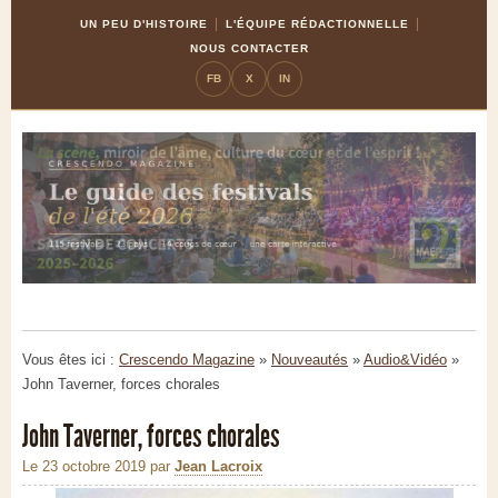
Skip
Aller
UN PEU D'HISTOIRE
L'ÉQUIPE RÉDACTIONNELLE
to
à
NOUS CONTACTER
Content
la
FB
X
IN
navigation
Vous êtes ici :
Crescendo Magazine
»
Nouveautés
»
Audio&Vidéo
»
John Taverner, forces chorales
John Taverner, forces chorales
Le 23 octobre 2019
par
Jean Lacroix