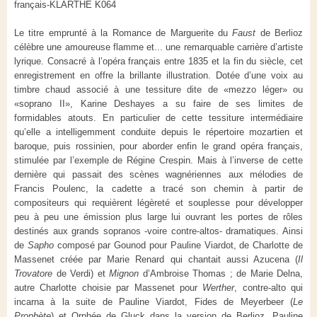
français-KLARTHE K064
Le titre emprunté à la Romance de Marguerite du
Faust
de Berlioz
célèbre une amoureuse flamme et... une remarquable carrière d’artiste
lyrique. Consacré à l’opéra français entre 1835 et la fin du siècle, cet
enregistrement en offre la brillante illustration. Dotée d’une voix au
timbre chaud associé à une tessiture dite de «mezzo léger» ou
«soprano II», Karine Deshayes a su faire de ses limites de
formidables atouts. En particulier de cette tessiture intermédiaire
qu’elle a intelligemment conduite depuis le répertoire mozartien et
baroque, puis rossinien, pour aborder enfin le grand opéra français,
stimulée par l’exemple de Régine Crespin. Mais à l’inverse de cette
dernière qui passait des scènes wagnériennes aux mélodies de
Francis Poulenc, la cadette a tracé son chemin à partir de
compositeurs qui requièrent légèreté et souplesse pour développer
peu à peu une émission plus large lui ouvrant les portes de rôles
destinés aux grands sopranos -voire contre-altos- dramatiques. Ainsi
de
Sapho
composé par Gounod pour Pauline Viardot, de Charlotte de
Massenet créée par Marie Renard qui chantait aussi Azucena (
Il
Trovatore
de Verdi) et
Mignon
d’Ambroise Thomas ; de Marie Delna,
autre Charlotte choisie par Massenet pour
Werther
, contre-alto qui
incarna à la suite de Pauline Viardot, Fides de Meyerbeer (
Le
Prophète
) et Orphée de Gluck dans la version de Berlioz. Pauline