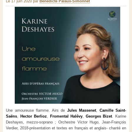
Le 17 juin 2020
par
Bénédicte Palaux-Simonnet
Une amoureuse flamme. Airs de
Jules Massenet
,
Camille Saint-
Saëns
,
Hector Berlioz
,
Fromental Halévy
,
Georges Bizet
. Karine
Deshayes, mezzo-soprano ; Orchestre Victor Hugo,
Jean-François
Verdier,
2018-présentation et textes en français et anglais- chanté en