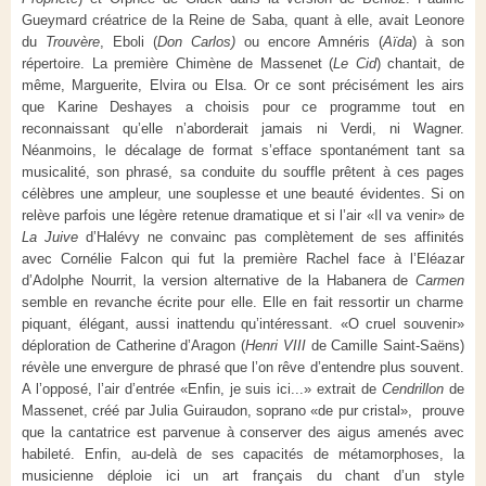
Gueymard créatrice de la Reine de Saba, quant à elle, avait Leonore
du
Trouvère
, Eboli (
Don Carlos)
ou encore Amnéris (
Aïda
) à son
répertoire. La première Chimène de Massenet (
Le Cid
) chantait, de
même, Marguerite, Elvira ou Elsa. Or ce sont précisément les airs
que Karine Deshayes a choisis pour ce programme tout en
reconnaissant qu’elle n’aborderait jamais ni Verdi, ni Wagner.
Néanmoins, le décalage de format s’efface spontanément tant sa
musicalité, son phrasé, sa conduite du souffle prêtent à ces pages
célèbres une ampleur, une souplesse et une beauté évidentes. Si on
relève parfois une légère retenue dramatique et si l’air «Il va venir» de
La Juive
d’Halévy ne convainc pas complètement de ses affinités
avec Cornélie Falcon qui fut la première Rachel face à l’Eléazar
d’Adolphe Nourrit, la version alternative de la Habanera de
Carmen
semble en revanche écrite pour elle. Elle en fait ressortir un charme
piquant, élégant, aussi inattendu qu’intéressant. «O cruel souvenir»
déploration de Catherine d’Aragon (
Henri VIII
de Camille Saint-Saëns)
révèle une envergure de phrasé que l’on rêve d’entendre plus souvent.
A l’opposé, l’air d’entrée «Enfin, je suis ici...» extrait de
Cendrillon
de
Massenet, créé par Julia Guiraudon, soprano «de pur cristal», prouve
que la cantatrice est parvenue à conserver des aigus amenés avec
habileté. Enfin, au-delà de ses capacités de métamorphoses, la
musicienne déploie ici un art français du chant d’un style