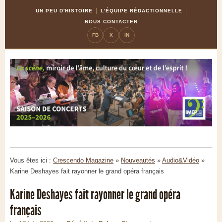
Skip
Aller
UN PEU D'HISTOIRE
L'ÉQUIPE RÉDACTIONNELLE
to
à
NOUS CONTACTER
Content
la
FB
X
IN
navigation
Vous êtes ici :
Crescendo Magazine
»
Nouveautés
»
Audio&Vidéo
»
Karine Deshayes fait rayonner le grand opéra français
Karine Deshayes fait rayonner le grand opéra
français