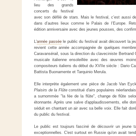
lieu des grands
concerts du festival
avec son défilé de stars. Mais le festival, c’est aussi d
dans d’autres lieux comme le Palais de l’Europe. Reto
édition anniversaire avec des jeunes pousses, des confirm
L'
année passée
le public du festival avait découvert la je
revient cette année accompagnée de quelques membres
Caravansérail, sous la direction du claveciniste Bertrand 
musicale italienne ensoleillée avec des œuvres moin
compositeurs italiens du début du XVIIe siècle : Dario C
Battista Buonamente et Tarquinio Merula.
Elle interprète également une pièce de Jacob Van Eyck
Plaisirs de la Flûte
constitué d'airs populaires néerlandai
a surnommée "la fée de la flûte", change de flûte sel
étonnante. Après une salve d'applaudissements, elle donn
séduit en chantant un air avec sa belle voix. Elle fait do
du public du festival.
Le public est toujours fasciné de découvrir un jeune t
exceptionnelles. C'est surtout en Russie qu'on avait ten