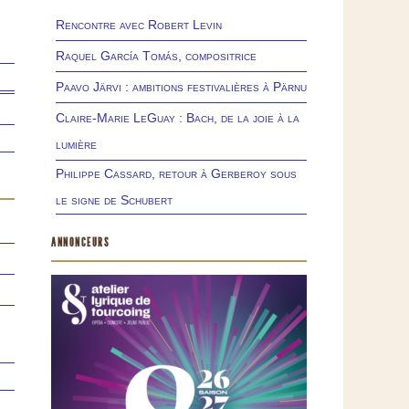
Rencontre avec Robert Levin
Raquel García Tomás, compositrice
Paavo Järvi : ambitions festivalières à Pärnu
Claire-Marie LeGuay : Bach, de la joie à la
lumière
Philippe Cassard, retour à Gerberoy sous
le signe de Schubert
ANNONCEURS