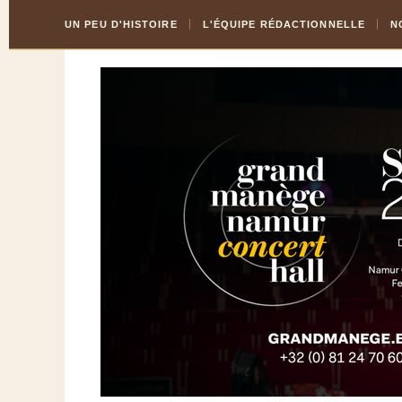
Skip
Aller
UN PEU D'HISTOIRE
L'ÉQUIPE RÉDACTIONNELLE
N
to
à
Content
la
navigation