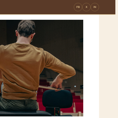
FB
X
IN