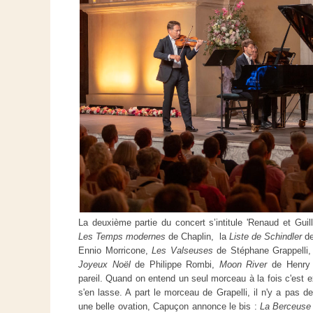
La deuxième partie du concert s’intitule 'Renaud et Gu
Les Temps modernes
de Chaplin, la
Liste de Schindler
d
Ennio Morricone,
Les Valseuses
de Stéphane Grappelli
Joyeux Noël
de Philippe Rombi,
Moon River
de Henry M
pareil. Quand on entend un seul morceau à la fois c'est e
s'en lasse. A part le morceau de Grapelli, il n'y a pas 
une belle ovation, Capuçon annonce le bis :
La Berceus