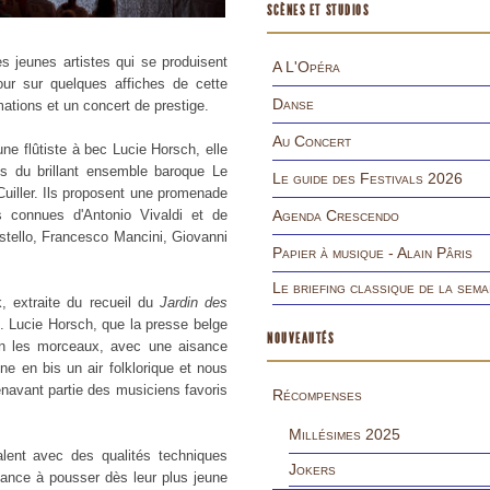
SCÈNES ET STUDIOS
es jeunes artistes qui se produisent
A L'Opéra
ur sur quelques affiches de cette
Danse
ations et un concert de prestige.
Au Concert
une flûtiste à bec Lucie Horsch, elle
 du brillant ensemble baroque Le
Le guide des Festivals 2026
Cuiller. Ils proposent une promenade
s connues d'Antonio Vivaldi et de
Agenda Crescendo
astello, Francesco Mancini, Giovanni
Papier à musique - Alain Pâris
Le briefing classique de la sema
, extraite du recueil du
Jardin des
s. Lucie Horsch, que la presse belge
NOUVEAUTÉS
on les morceaux, avec une aisance
e en bis un air folklorique et nous
rénavant partie des musiciens favoris
Récompenses
Millésimes 2025
alent avec des qualités techniques
Jokers
dance à pousser dès leur plus jeune