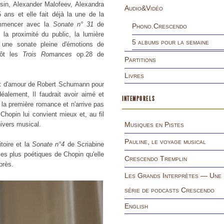
sin, Alexander Malofeev, Alexandra
Audio&Vidéo
5 ans et elle fait déjà la une de la
commencer avec la
Sonate n° 31
de
Phono.Crescendo
 la proximité du public, la lumière
5 albums pour la semaine
c une sonate pleine d'émotions de
ôt les
Trois Romances
op.28 de
Partitions
Livres
ant d'amour de Robert Schumann pour
alement, Il faudrait avoir aimé et
INTEMPORELS
 la première romance et n'arrive pas
Chopin lui convient mieux et, au fil
nivers musical.
Musiques en Pistes
Pauline, le voyage musical
oire et la
Sonate n°4
de Scriabine
es plus poétiques de Chopin qu'elle
Crescendo Tremplin
près.
Les Grands Interprètes — Une
série de podcasts Crescendo
English