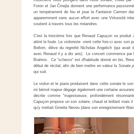
Foron et Jan Čmejla donnent une performance passionné
un tempérament de feu et joue la
Fantaisie Carmen
dan
apparemment sans aucun effort avec une Virtuosité inte
soutient à travers tous les méandres.
C'est la treizième fois que Renaud Capuçon se produit a
attiré la foule. Le violoniste vient cette fois-ci avec son 
Bellom, élève du regretté Nicholas Angelich (qui avait 
avec Renaud il y a dix ans). Le concert commence par 
Brahms. Ce “scherzo” est d'habitude donné en bis, Rena
début de récital, afin de bien mettre en valeur la
Sonate p
qui suit.
Le violon et le piano produisent dans cette sonate le son 
mi bémol majeur dégage également une certaine assurance
décrite comme "majestueuse, profondément résonnant
Capuçon propose un son solaire, chaud et brillant mais il 
qu'y mettait Ginette Neveu (dans son enregistrement War