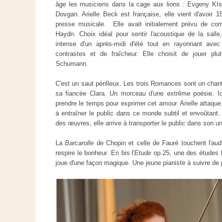
âge les musiciens dans la cage aux lions : Evgeny KIs
Dovgan. Arielle Beck est française, elle vient d'avoir 1
presse musicale. Elle avait initialement prévu de 
Haydn. Choix idéal pour sentir l'acoustique de la salle,
intense d'un après-midi d'été tout en rayonnant ave
contrastes et de fraîcheur. Elle choisit de jouer plut
Schumann.
C'est un saut périlleux. Les trois Romances sont un ch
sa fiancée Clara. Un morceau d'une extrême poésie. Idé
prendre le temps pour exprimer cet amour. Arielle attaque
à entraîner le public dans ce monde subtil et envoûtant. 
des œuvres, elle arrive à transporter le public dans son u
La
Barcarolle
de Chopin et celle de Fauré touchent l'audit
respire le bonheur. En bis l'
Etude
op.25, une des études l
joue d'une façon magique. Une jeune pianiste à suivre de 