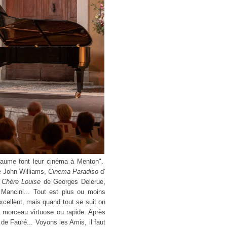
illaume font leur cinéma à Menton".
e John Williams,
Cinema Paradiso
d’
,
Chère Louise
de Georges Delerue,
ancini... Tout est plus ou moins
xcellent, mais quand tout se suit on
de morceau virtuose ou rapide. Après
e
de Fauré... Voyons les Amis, il faut