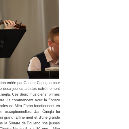
ation créée par Gautier Capuçon pour
née deux jeunes artistes extrêmement
n Čmejla. Ces deux musiciens, primés
ière. Ils commencent avec la
Sonate
les de Mira Foron fonctionnent en
s exceptionnelles. Jan Čmejla lui
'un grand raffinement et d'une grande
ns la
Sonate
de Poulenc nos jeunes
Ginette Neveu il y a 80 ans. Mira