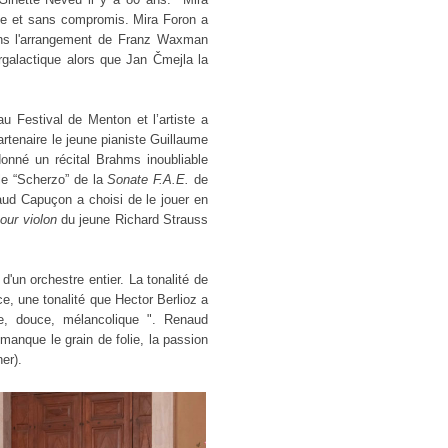
e et sans compromis. Mira Foron a
s l'arrangement de Franz Waxman
rgalactique alors que Jan Čmejla la
u Festival de Menton et l’artiste a
partenaire le jeune pianiste Guillaume
donné un récital Brahms inoubliable
le “Scherzo” de la
Sonate F.A.E.
de
ud Capuçon a choisi de le jouer en
our violon
du jeune Richard Strauss
d'un orchestre entier. La tonalité de
, une tonalité que Hector Berlioz a
e, douce, mélancolique ". Renaud
manque le grain de folie, la passion
ner).