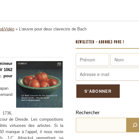
o&Vidéo
»
L’œuvre pour deux clavecins de Bach
NEWSLETTER – ABONNEZ-VOUS !
 mineur
V 1062
. pour
Japan
llemand
Rechercher
 1736,
a cour de Dresde. Les compositions
tés virtuoses des artistes. Si la
60
manque à l’appel, il nous reste
h, J.C. Altnickol permettant sa