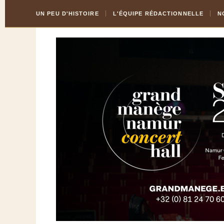
Skip
Aller
UN PEU D'HISTOIRE
L'ÉQUIPE RÉDACTIONNELLE
N
to
à
Content
la
navigation