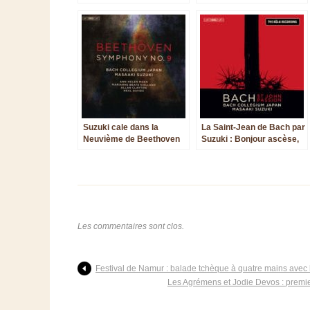
Masaaki Suzuki et le Bach
Collegium Japan !
Suzuki cale dans la
La Saint-Jean de Bach par
Neuvième de Beethoven
Suzuki : Bonjour ascèse,
adieu tristesse...
Les commentaires sont clos.
Festival de Namur : balade tchèque à quatre mains avec 
Les Agrémens et Jodie Devos : premier