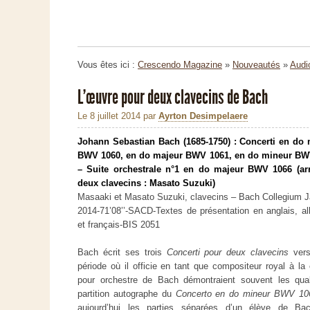
Vous êtes ici :
Crescendo Magazine
»
Nouveautés
»
Audi
L’œuvre pour deux clavecins de Bach
Le 8 juillet 2014
par
Ayrton Desimpelaere
Johann Sebastian Bach (1685-1750) : Concerti en do
BWV 1060, en do majeur BWV 1061, en do mineur BW
– Suite orchestrale n°1 en do majeur BWV 1066 (arr
deux clavecins : Masato Suzuki)
Masaaki et Masato Suzuki, clavecins – Bach Collegium 
2014-71’08’’-SACD-Textes de présentation en anglais, a
et français-BIS 2051
Bach écrit ses trois
Concerti pour deux clavecins
vers
période où il officie en tant que compositeur royal à l
pour orchestre de Bach démontraient souvent les quali
partition autographe du
Concerto en do mineur BWV 10
aujourd’hui les parties séparées d’un élève de Bac