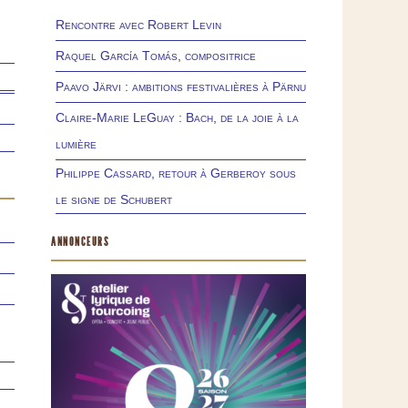
Rencontre avec Robert Levin
Raquel García Tomás, compositrice
Paavo Järvi : ambitions festivalières à Pärnu
Claire-Marie LeGuay : Bach, de la joie à la
lumière
Philippe Cassard, retour à Gerberoy sous
le signe de Schubert
ANNONCEURS