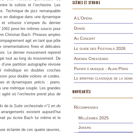
SCÈNES ET STUDIOS
ntre le soliste et l’orchestre. Les
es. Technique de pizz remarquable
s en dialogue dans une dynamique
A L'Opéra
e et virtuose s’empare du dernier
Danse
V 1061
pose les mêmes soucis pour
hann Christian Bach. Phrases amples
Au Concert
compagnement agit en tant que pôle
ornementations fines et délicates
Le guide des Festivals 2026
oix. Le dernier mouvement reprend
oppé tout au long du mouvement. De
Agenda Crescendo
é d’une partition autographe révisée
Papier à musique - Alain Pâris
té mélodique en doubles croches
ion pour double violons et cordes.
Le briefing classique de la sema
gnes et dynamiques précis :
piano,
s une métrique souple. Les grandes
NOUVEAUTÉS
agité où l’orchestre prend plus de
uki de
la Suite orchestrale n°1 en do
Récompenses
arrangements existent aujourd’hui
rait pu écrire Bach lui même et le
Millésimes 2025
Jokers
ure éclairée de ces quatre œuvres,