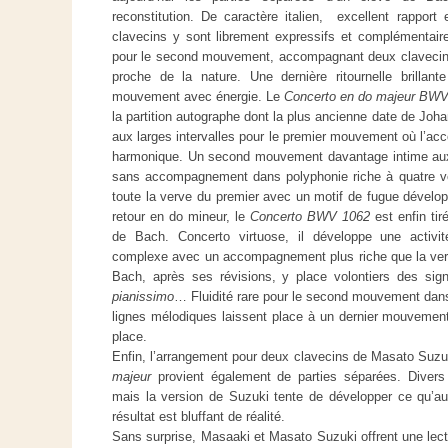
reconstitution. De caractère italien, excellent rapport e
clavecins y sont librement expressifs et complémentair
pour le second mouvement, accompagnant deux clavecin
proche de la nature. Une dernière ritournelle brillant
mouvement avec énergie. Le
Concerto en do majeur BW
la partition autographe dont la plus ancienne date de Jo
aux larges intervalles pour le premier mouvement où l’ac
harmonique. Un second mouvement davantage intime aux 
sans accompagnement dans polyphonie riche à quatre v
toute la verve du premier avec un motif de fugue dével
retour en do mineur, le
Concerto BWV 1062
est enfin tir
de Bach. Concerto virtuose, il développe une activi
complexe avec un accompagnement plus riche que la vers
Bach, après ses révisions, y place volontiers des si
pianissimo
… Fluidité rare pour le second mouvement dan
lignes mélodiques laissent place à un dernier mouvement 
place.
Enfin, l’arrangement pour deux clavecins de Masato Suz
majeur
provient également de parties séparées. Divers 
mais la version de Suzuki tente de développer ce qu’au
résultat est bluffant de réalité.
Sans surprise, Masaaki et Masato Suzuki offrent une lect