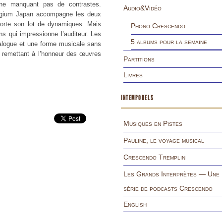
 ne manquant pas de contrastes.
Audio&Vidéo
egium Japan accompagne les deux
porte son lot de dynamiques. Mais
Phono.Crescendo
s qui impressionne l’auditeur. Les
5 albums pour la semaine
dialogue et une forme musicale sans
i remettant à l’honneur des œuvres
Partitions
Livres
INTEMPORELS
Musiques en Pistes
Pauline, le voyage musical
Crescendo Tremplin
Les Grands Interprètes — Une
série de podcasts Crescendo
English