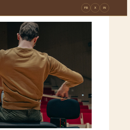
FB
X
IN