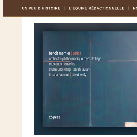
Skip
Aller
UN PEU D'HISTOIRE
L'ÉQUIPE RÉDACTIONNELLE
N
to
à
Content
la
navigation