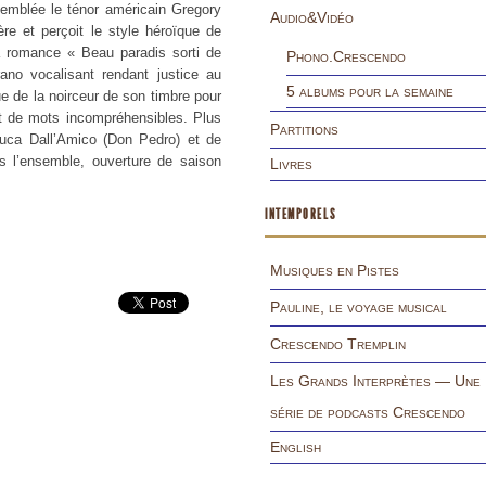
 d’emblée le ténor américain Gregory
Audio&Vidéo
re et perçoit le style héroïque de
a romance « Beau paradis sorti de
Phono.Crescendo
no vocalisant rendant justice au
5 albums pour la semaine
e de la noirceur de son timbre pour
nt de mots incompréhensibles. Plus
Partitions
Luca Dall’Amico (Don Pedro) et de
s l’ensemble, ouverture de saison
Livres
INTEMPORELS
Musiques en Pistes
Pauline, le voyage musical
Crescendo Tremplin
Les Grands Interprètes — Une
série de podcasts Crescendo
English