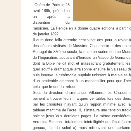
l’Opéra de Paris le 28
avril 1865, près d’un
an après la
disparition du
musicien. La Fenice en a donné quatre éditions à partir 
de janvier 1892.
Il aura donc fallu attendre cent vingt ans pour la revoir à
des décors stylisés de Massimo Checchetto et des cost
Portugal du XVème siècle, la mise en scène de Leo Musc
de l’Inquisition, accusant d’hérésie un Vasco de Gama qui 
dont la Bible ne dit mot et massacrant gratuitement le
quel souffle dramatique arraisonne ensuite le vaisseau d
puis innerve la cérémonie nuptiale unissant à mauvaise for
d’un praticable amenant à un mancenillier pour que l’hér
celui que le sort lui refuse.
Sous la direction d’Emmanuel Villaume, les Chœurs e
peinent à trouver leurs marques véritables lors des deux
par les choristes n’ayant qu’un rapport minime avec la
tableau maritime de l’acte III, s’instaure une tension trag
haleine jusqu’aux dernières pages. La même considérati
Veronica Simeoni, totalement inintelligible au début (n
genoux, fils du soleil ») mais retrouvant une certai