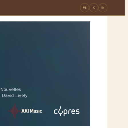
FB
X
IN