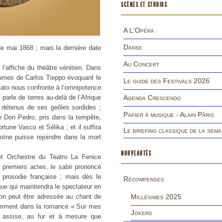
SCÈNES ET STUDIOS
A L'Opéra
Danse
de mai 1868 ; mais la dernière date
Au Concert
 l’affiche du théâtre vénitien. Dans
umes de Carlos Tieppo évoquant le
Le guide des Festivals 2026
ato nous confronte à l’omnipotence
parle de terres au-delà de l’Afrique
Agenda Crescendo
s détenus de ses geôles sordides ;
Papier à musique - Alain Pâris
e Don Pedro, pris dans la tempête,
tune Vasco et Sélika ; et il suffira
Le briefing classique de la sema
oïne puisse rejoindre dans la mort
NOUVEAUTÉS
t Orchestre du Teatro La Fenice
 premiers actes, le sabir prononcé
 prosodie française ; mais dès le
Récompenses
ique qui maintiendra le spectateur en
on peut être adressée au chant de
Millésimes 2025
otamment dans la romance « Sur mes
Jokers
ne assise, au fur et à mesure que