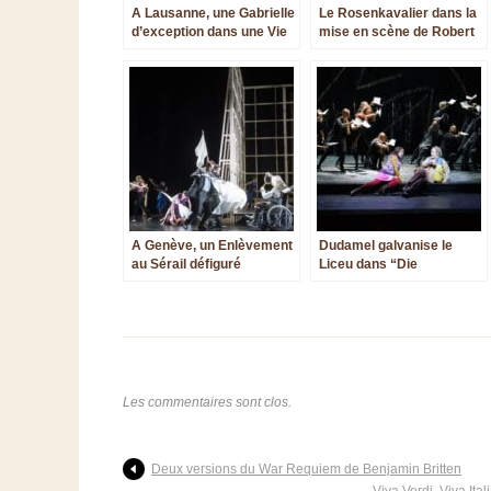
A Lausanne, une Gabrielle
Le Rosenkavalier dans la
d’exception dans une Vie
mise en scène de Robert
parisienne émoustillante
Carsen à Londres
A Genève, un Enlèvement
Dudamel galvanise le
au Sérail défiguré
Liceu dans “Die
Zauberflöte”
Les commentaires sont clos.
Deux versions du War Requiem de Benjamin Britten