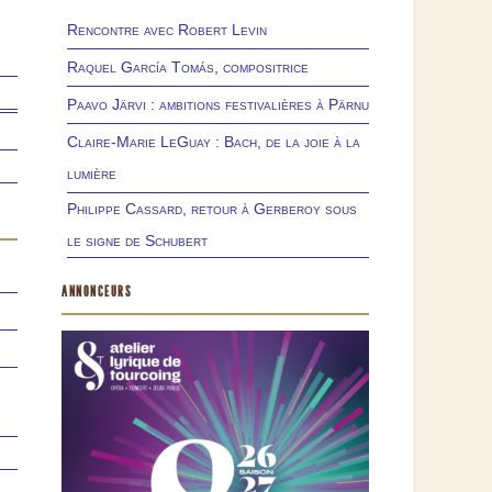
Rencontre avec Robert Levin
Raquel García Tomás, compositrice
Paavo Järvi : ambitions festivalières à Pärnu
Claire-Marie LeGuay : Bach, de la joie à la
lumière
Philippe Cassard, retour à Gerberoy sous
le signe de Schubert
ANNONCEURS