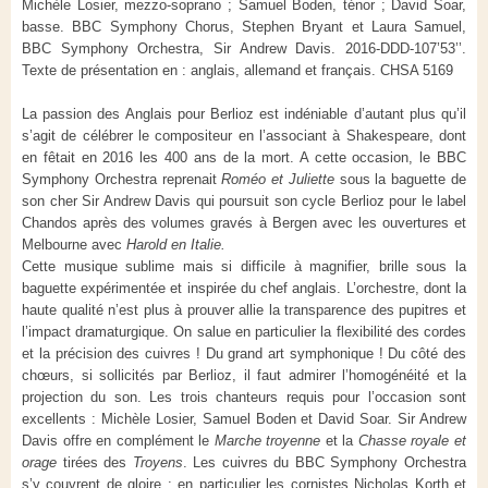
Michèle Losier, mezzo-soprano ; Samuel Boden, ténor ; David Soar,
basse. BBC Symphony Chorus, Stephen Bryant et Laura Samuel,
BBC Symphony Orchestra, Sir Andrew Davis. 2016-DDD-107’53’’.
Texte de présentation en : anglais, allemand et français. CHSA 5169
La passion des Anglais pour Berlioz est indéniable d’autant plus qu’il
s’agit de célébrer le compositeur en l’associant à Shakespeare, dont
en fêtait en 2016 les 400 ans de la mort. A cette occasion, le BBC
Symphony Orchestra reprenait
Roméo
et
Juliette
sous la baguette de
son cher Sir Andrew Davis qui poursuit son cycle Berlioz pour le label
Chandos après des volumes gravés à Bergen avec les ouvertures et
Melbourne avec
Harold en Italie.
Cette musique sublime mais si difficile à magnifier, brille sous la
baguette expérimentée et inspirée du chef anglais. L’orchestre, dont la
haute qualité n’est plus à prouver allie la transparence des pupitres et
l’impact dramaturgique. On salue en particulier la flexibilité des cordes
et la précision des cuivres ! Du grand art symphonique ! Du côté des
chœurs, si sollicités par Berlioz, il faut admirer l’homogénéité et la
projection du son. Les trois chanteurs requis pour l’occasion sont
excellents : Michèle Losier, Samuel Boden et David Soar. Sir Andrew
Davis offre en complément le
Marche troyenne
et la
Chasse royale et
orage
tirées des
Troyens
. Les cuivres du BBC Symphony Orchestra
s’y couvrent de gloire : en particulier les cornistes Nicholas Korth et