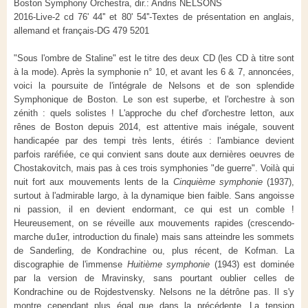
Boston Symphony Orchestra, dir.: Andris NELSONS
2016-Live-2 cd 76' 44'' et 80' 54''-Textes de présentation en anglais,
allemand et français-DG 479 5201
"Sous l'ombre de Staline" est le titre des deux CD (les CD à titre sont
à la mode). Après la symphonie n° 10, et avant les 6 & 7, annoncées,
voici la poursuite de l'intégrale de Nelsons et de son splendide
Symphonique de Boston. Le son est superbe, et l'orchestre à son
zénith : quels solistes ! L'approche du chef d'orchestre letton, aux
rênes de Boston depuis 2014, est attentive mais inégale, souvent
handicapée par des tempi très lents, étirés : l'ambiance devient
parfois raréfiée, ce qui convient sans doute aux dernières oeuvres de
Chostakovitch, mais pas à ces trois symphonies "de guerre". Voilà qui
nuit fort aux mouvements lents de la
Cinquième symphonie
(1937),
surtout à l'admirable largo, à la dynamique bien faible. Sans angoisse
ni passion, il en devient endormant, ce qui est un comble !
Heureusement, on se réveille aux mouvements rapides (crescendo-
marche du1er, introduction du finale) mais sans atteindre les sommets
de Sanderling, de Kondrachine ou, plus récent, de Kofman. La
discographie de l'immense
Huitième symphonie
(1943) est dominée
par la version de Mravinsky, sans pourtant oublier celles de
Kondrachine ou de Rojdestvensky. Nelsons ne la détrône pas. Il s'y
montre cependant plus égal que dans la précédente. La tension