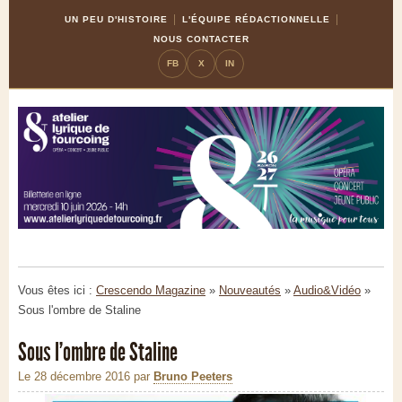
Skip
Aller
UN PEU D'HISTOIRE
L'ÉQUIPE RÉDACTIONNELLE
to
à
NOUS CONTACTER
Content
la
FB
X
IN
navigation
Vous êtes ici :
Crescendo Magazine
»
Nouveautés
»
Audio&Vidéo
»
Sous l'ombre de Staline
Sous l'ombre de Staline
Le 28 décembre 2016
par
Bruno Peeters