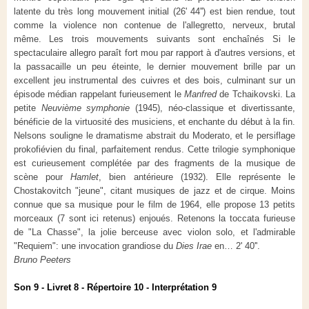
latente du très long mouvement initial (26' 44'') est bien rendue, tout
comme la violence non contenue de l'allegretto, nerveux, brutal
même. Les trois mouvements suivants sont enchaînés Si le
spectaculaire allegro paraît fort mou par rapport à d'autres versions, et
la passacaille un peu éteinte, le dernier mouvement brille par un
excellent jeu instrumental des cuivres et des bois, culminant sur un
épisode médian rappelant furieusement le
Manfred
de Tchaikovski. La
petite
Neuvième symphonie
(1945), néo-classique et divertissante,
bénéficie de la virtuosité des musiciens, et enchante du début à la fin.
Nelsons souligne le dramatisme abstrait du Moderato, et le persiflage
prokofiévien du final, parfaitement rendus. Cette trilogie symphonique
est curieusement complétée par des fragments de la musique de
scène pour
Hamlet
, bien antérieure (1932). Elle représente le
Chostakovitch "jeune", citant musiques de jazz et de cirque. Moins
connue que sa musique pour le film de 1964, elle propose 13 petits
morceaux (7 sont ici retenus) enjoués. Retenons la toccata furieuse
de "La Chasse", la jolie berceuse avec violon solo, et l'admirable
"Requiem": une invocation grandiose du
Dies Irae
en… 2' 40''.
Bruno Peeters
Son 9 - Livret 8 - Répertoire 10 - Interprétation 9