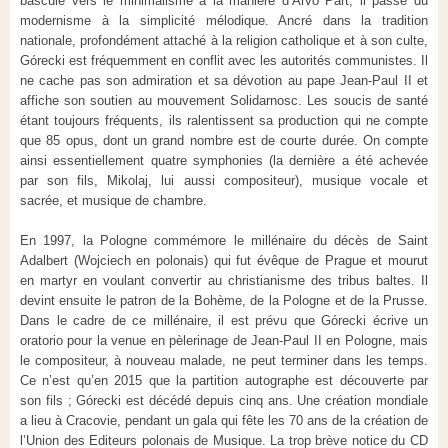
bascule vers le minimalisme à la manière d’Arvo Pärt, il passe du
modernisme à la simplicité mélodique. Ancré dans la tradition
nationale, profondément attaché à la religion catholique et à son culte,
Górecki est fréquemment en conflit avec les autorités communistes. Il
ne cache pas son admiration et sa dévotion au pape Jean-Paul II et
affiche son soutien au mouvement Solidarnosc. Les soucis de santé
étant toujours fréquents, ils ralentissent sa production qui ne compte
que 85 opus, dont un grand nombre est de courte durée. On compte
ainsi essentiellement quatre symphonies (la dernière a été achevée
par son fils, Mikolaj, lui aussi compositeur), musique vocale et
sacrée, et musique de chambre.
En 1997, la Pologne commémore le millénaire du décès de Saint
Adalbert (Wojciech en polonais) qui fut évêque de Prague et mourut
en martyr en voulant convertir au christianisme des tribus baltes. Il
devint ensuite le patron de la Bohème, de la Pologne et de la Prusse.
Dans le cadre de ce millénaire, il est prévu que Górecki écrive un
oratorio pour la venue en pèlerinage de Jean-Paul II en Pologne, mais
le compositeur, à nouveau malade, ne peut terminer dans les temps.
Ce n’est qu’en 2015 que la partition autographe est découverte par
son fils ; Górecki est décédé depuis cinq ans. Une création mondiale
a lieu à Cracovie, pendant un gala qui fête les 70 ans de la création de
l’Union des Editeurs polonais de Musique. La trop brève notice du CD