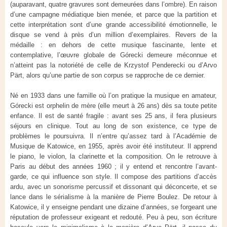
(auparavant, quatre gravures sont demeurées dans l’ombre). En raison
d’une campagne médiatique bien menée, et parce que la partition et
cette interprétation sont d’une grande accessibilité émotionnelle, le
disque se vend à près d’un million d’exemplaires. Revers de la
médaille : en dehors de cette musique fascinante, lente et
contemplative, l’œuvre globale de Górecki demeure méconnue et
n’atteint pas la notoriété de celle de Krzystof Penderecki ou d’Arvo
Pärt, alors qu’une partie de son corpus se rapproche de ce dernier.
Né en 1933 dans une famille où l’on pratique la musique en amateur,
Górecki est orphelin de mère (elle meurt à 26 ans) dès sa toute petite
enfance. Il est de santé fragile : avant ses 25 ans, il fera plusieurs
séjours en clinique. Tout au long de son existence, ce type de
problèmes le poursuivra. Il n’entre qu’assez tard à l’Académie de
Musique de Katowice, en 1955, après avoir été instituteur. Il apprend
le piano, le violon, la clarinette et la composition. On le retrouve à
Paris au début des années 1960 ; il y entend et rencontre l’avant-
garde, ce qui influence son style. Il compose des partitions d’accès
ardu, avec un sonorisme percussif et dissonant qui déconcerte, et se
lance dans le sérialisme à la manière de Pierre Boulez. De retour à
Katowice, il y enseigne pendant une dizaine d’années, se forgeant une
réputation de professeur exigeant et redouté. Peu à peu, son écriture