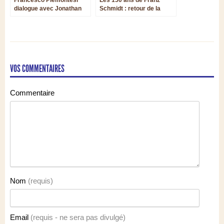
dialogue avec Jonathan
Schmidt : retour de la
Nott et l’OSR
belle intégrale des
symphonies par Vassily
Sinaisky
VOS COMMENTAIRES
Commentaire
Nom
(requis)
Email
(requis - ne sera pas divulgé)