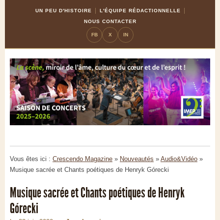
Skip
Aller
UN PEU D'HISTOIRE
L'ÉQUIPE RÉDACTIONNELLE
to
à
NOUS CONTACTER
Content
la
FB
X
IN
navigation
Vous êtes ici :
Crescendo Magazine
»
Nouveautés
»
Audio&Vidéo
»
Musique sacrée et Chants poétiques de Henryk Górecki
Musique sacrée et Chants poétiques de Henryk
Górecki