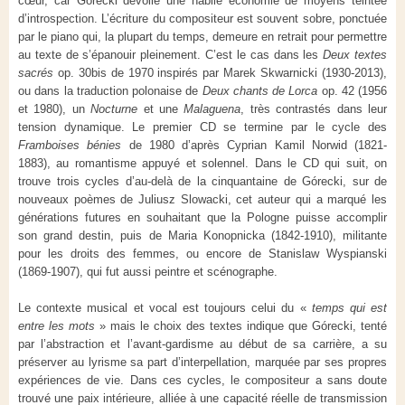
cœur, car Górecki dévoile une habile économie de moyens teintée
d’introspection. L’écriture du compositeur est souvent sobre, ponctuée
par le piano qui, la plupart du temps, demeure en retrait pour permettre
au texte de s’épanouir pleinement. C’est le cas dans les
Deux textes
sacrés
op. 30bis de 1970 inspirés par Marek Skwarnicki (1930-2013),
ou dans la traduction polonaise de
Deux chants de Lorca
op. 42 (1956
et 1980), un
Nocturne
et une
Malaguena
, très contrastés dans leur
tension dynamique. Le premier CD se termine par le cycle des
Framboises bénies
de 1980 d’après Cyprian Kamil Norwid (1821-
1883), au romantisme appuyé et solennel. Dans le CD qui suit, on
trouve trois cycles d’au-delà de la cinquantaine de Górecki, sur de
nouveaux poèmes de Juliusz Slowacki, cet auteur qui a marqué les
générations futures en souhaitant que la Pologne puisse accomplir
son grand destin, puis de Maria Konopnicka (1842-1910), militante
pour les droits des femmes, ou encore de Stanislaw Wyspianski
(1869-1907), qui fut aussi peintre et scénographe.
Le contexte musical et vocal est toujours celui du «
temps qui est
entre les mots
» mais le choix des textes indique que Górecki, tenté
par l’abstraction et l’avant-gardisme au début de sa carrière, a su
préserver au lyrisme sa part d’interpellation, marquée par ses propres
expériences de vie. Dans ces cycles, le compositeur a sans doute
trouvé une paix intérieure, alliée à une capacité réelle de transmission