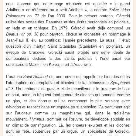
nous apprend que cette page retrouvée est appelée « le grand
Adalbert » en référence au « petit Adalbert », la cantate
Salve sidus
Polonorum
op. 72 de l’an 2000. Pour le présent oratorio, Górecki
utilise des textes des Psaumes et des écrits personnels en polonais,
en latin et en tchèque. En 1979, Górecki avait déjà composé un
Beatus vir op. 38
pour baryton, chœur et orchestre en hommage à
Jean-Paul II, élu au pontificat l’année précédente. Là aussi, il était
question d’un martyr, Saint Stanislas (Stanislaw en polonais), un
évêque de Cracovie. Górecki aurait projeté une série idéale de
compositions dédiées à des saints polonais ; l’une aurait été
consacrée à Maximilien Kolbe, mort à Auschwitz.
L’oratorio
Saint Adalbert
est une œuvre qui rappelle par bien des côtés
l’atmosphère contemplative et plaintive de la célébrissime
Symphonie
n° 3
. Un sentiment de gravité et de recueillement le traverse de bout
en bout, avec un fréquent fond sonore de cloches qui sonnent comme
un glas, et des chœurs qui se cantonnent le plus souvent avec
dévotion et respect dans un espace en suspension. Ce sentiment agit
sur l’auditeur comme un magnétisme qui, dans le troisième
mouvement,
Hymnus
, sommet de l’œuvre, se développe soudain en
un climat de transfiguration. Là, les choeurs exultent et les cloches
sont en fête, soutenues par un orgue. Un spécialiste de Górecki,