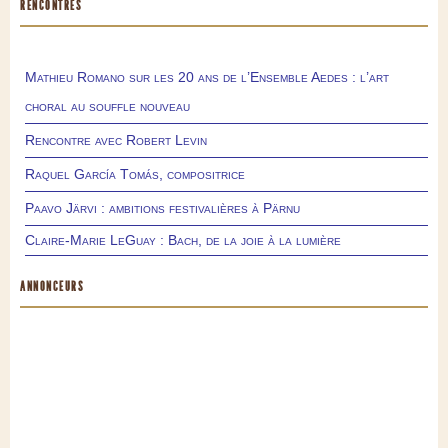
RENCONTRES
Mathieu Romano sur les 20 ans de l’Ensemble Aedes : l’art
choral au souffle nouveau
Rencontre avec Robert Levin
Raquel García Tomás, compositrice
Paavo Järvi : ambitions festivalières à Pärnu
Claire-Marie LeGuay : Bach, de la joie à la lumière
ANNONCEURS