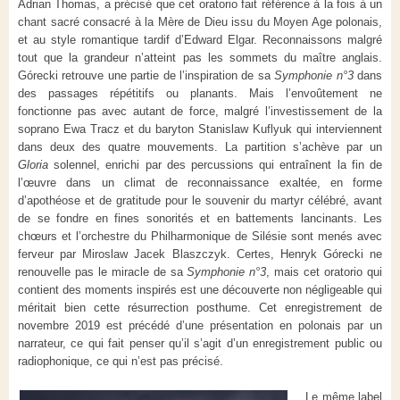
Adrian Thomas, a précisé que cet oratorio fait référence à la fois à un
chant sacré consacré à la Mère de Dieu issu du Moyen Age polonais,
et au style romantique tardif d’Edward Elgar. Reconnaissons malgré
tout que la grandeur n’atteint pas les sommets du maître anglais.
Górecki retrouve une partie de l’inspiration de sa
Symphonie n°3
dans
des passages répétitifs ou planants. Mais l’envoûtement ne
fonctionne pas avec autant de force, malgré l’investissement de la
soprano Ewa Tracz et du baryton Stanislaw Kuflyuk qui interviennent
dans deux des quatre mouvements. La partition s’achève par un
Gloria
solennel, enrichi par des percussions qui entraînent la fin de
l’œuvre dans un climat de reconnaissance exaltée, en forme
d’apothéose et de gratitude pour le souvenir du martyr célébré, avant
de se fondre en fines sonorités et en battements lancinants. Les
chœurs et l’orchestre du Philharmonique de Silésie sont menés avec
ferveur par Miroslaw Jacek Blaszczyk. Certes, Henryk Górecki ne
renouvelle pas le miracle de sa
Symphonie n°3
, mais cet oratorio qui
contient des moments inspirés est une découverte non négligeable qui
méritait bien cette résurrection posthume. Cet enregistrement de
novembre 2019 est précédé d’une présentation en polonais par un
narrateur, ce qui fait penser qu’il s’agit d’un enregistrement public ou
radiophonique, ce qui n’est pas précisé.
Le même label