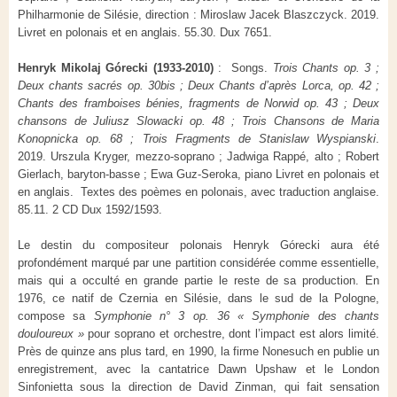
Philharmonie de Silésie, direction : Miroslaw Jacek Blaszczyck. 2019.
Livret en polonais et en anglais. 55.30. Dux 7651.
Henryk Mikolaj
Górecki
(1933-2010)
: Songs.
Trois Chants op. 3 ;
Deux chants sacrés op. 30bis ; Deux Chants d’après Lorca, op. 42 ;
Chants des framboises bénies, fragments de Norwid op. 43 ; Deux
chansons de Juliusz Slowacki op. 48 ; Trois Chansons de Maria
Konopnicka op. 68 ; Trois Fragments de Stanislaw Wyspianski
.
2019.
Urszula
Kryger
, mezzo-soprano ;
Jadwiga
Rappé, alto ; Robert
Gierlach
, baryton-basse ;
Ewa
Guz-Seroka
, piano
Livret en polonais et
en anglais. Textes des poèmes en polonais, avec traduction anglaise.
85.11. 2 CD Dux 1592/1593.
Le destin du compositeur polonais Henryk Górecki aura été
profondément marqué par une partition considérée comme essentielle,
mais qui a occulté en grande partie le reste de sa production. En
1976, ce natif de Czernia en Silésie, dans le sud de la Pologne,
compose sa
Symphonie n° 3 op. 36 « Symphonie des chants
douloureux »
pour soprano et orchestre, dont l’impact est alors limité.
Près de quinze ans plus tard, en 1990, la firme Nonesuch en publie un
enregistrement, avec la cantatrice Dawn Upshaw et le London
Sinfonietta sous la direction de David Zinman, qui fait sensation