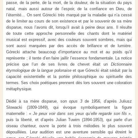
passe, de la perte, de la mort, de la douleur, de la situation du pays
natal, mais aussi autour de l’espoir, de la confiance en Dieu, de
l’éternité… On sent Górecki très marqué par la maladie qui n’a cessé
de le limiter au cours de son existence et par le souvenir de sa mère
disparue, nous l’avons dit, lorsqu’il avait à peine deux ans. Il résulte
de toute cette approche personnelle des chants dont le matériel
musical est expressif, avec des couleurs souvent sombres, mais qui
sont aussi marquées par des accès de brillance et de lumière.
Górecki attache beaucoup d’importance au mot et au poids qu’il
représente ; il tente d’en faire jaillir l’essence fondamentale. La notice
précise que l’un de ses livres de chevet était un
Dictionnaire
étymologique de la langue polonaise
et que Górecki était séduit par la
capacité existentielle et la portée philosophique ou spirituelle des
termes. Ses choix poétiques prennent dès lors souvent une coloration
métaphysique.
Dédié à sa mère disparue, son
opus 3
de 1956, d’après Juliusz
Slowacki (1809-1849), qui évoque symboliquement la figure
maternelle : «
Je peux voir dans ses yeux qu’elle regarde son fils
»,
puis la liberté, et d’après Julian Tuwim (1894-1953), qui parle d’un
oiseau chanteur, ouvre la porte à trois mélodies le plus souvent
dépouillées. Leur audition est une aventure sensible qui étreint le