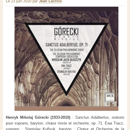
Le 23 juin 2020
par
Jean Lacroix
Henryk Mikolaj
Górecki
(1933-2010)
:
Sanctus Adalbertus
, oratorio
pour soprano, baryton, chœur mixte et orchestre, op. 71. Ewa Tracz,
soprano ; Stanislav Kuflyuk, baryton ; Chœur et Orchestre de la