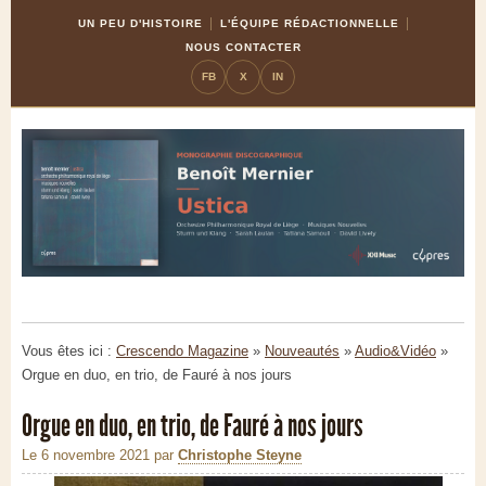
Skip
Aller
UN PEU D'HISTOIRE
L'ÉQUIPE RÉDACTIONNELLE
to
à
NOUS CONTACTER
Content
la
FB
X
IN
navigation
Vous êtes ici :
Crescendo Magazine
»
Nouveautés
»
Audio&Vidéo
»
Orgue en duo, en trio, de Fauré à nos jours
Orgue en duo, en trio, de Fauré à nos jours
Le 6 novembre 2021
par
Christophe Steyne