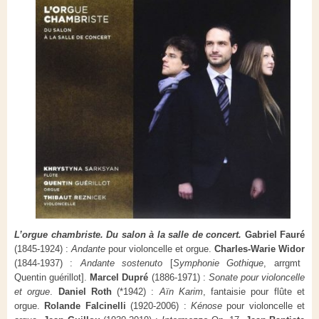
L’orgue chambriste. Du salon à la salle de concert.
Gabriel Fauré
(1845-1924) :
Andante
pour violoncelle et orgue.
Charles-Warie Widor
(1844-1937) :
Andante sostenuto
[
Symphonie Gothique
, arrgmt
Quentin guérillot].
Marcel Dupré
(1886-1971) :
Sonate pour violoncelle
et orgue
.
Daniel Roth
(*1942) :
Aïn Karim
, fantaisie pour flûte et
orgue.
Rolande Falcinelli
(1920-2006) :
Kénose
pour violoncelle et