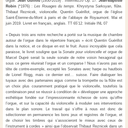
orgue.
Jean Guillou
(1930-2019) :
Intermezzo
Op. 17.
Jean-Baptiste
Robin
(*1976) :
Les Rouages du temps
. Khrystyna Sarksyan, flûte.
Thibaut Reznicek, violoncelle. Quentin Guérillot, orgue de l’église
Saint-Étienne-du-Mont à paris et de l’abbaye de Royaumont. Mai et
juin 2019. Livret en français, anglais. TT 65’12. Initiale INL 07
« Depuis trois ans notre recherche a porté sur la musique de chambre
autour de l’orgue dans le répertoire français » écrit Quentin Guérillot
dans la notice, et ce disque en est le fruit. Aussi incroyable que cela
paraisse, le livret souligne que la
Sonate pour violoncelle et orgue
de
Marcel Dupré serait la seule sonate de notre voisin hexagonal qui
sous ce genre réunirait l’orgue et un comparse ! Nous n’avons pas en
tête de contre-exemple, excepté les Sonates avec harpe ou hautbois
de Lionel Rogg, mais ce dernier est… suisse. Faire dialoguer les
tuyaux avec des partenaires aigus comme la trompette ou la flûte est
un choix plus couramment pratiqué que le violoncelle, toutefois la
combinaison peut se réussir à condition de « développer une approche
esthétique fondée sur l’impressionnante richesse de sons qu’offre
l’orgue, et sur la capacité du violoncelle à moduler ses interventions
dans le plan sonore. Le travail qui s’offre à nous est donc de
sélectionner en permanence les bons jeux et registres de l’orgue, et
de choisir les timbres qui s’associeront le mieux avec ceux de
l’instrument à cordes » ainsi que l’observait Thibaut Reznicek dans un