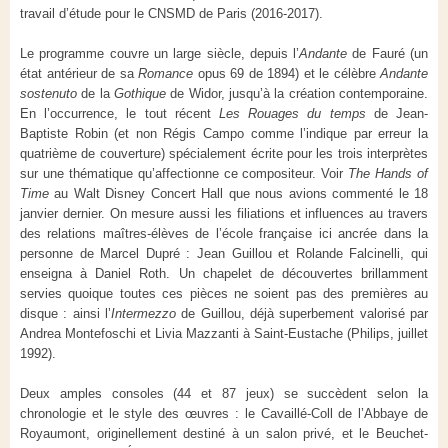
travail d’étude pour le CNSMD de Paris (2016-2017).
Le programme couvre un large siècle, depuis l’
Andante
de Fauré (un
état antérieur de sa
Romance
opus 69 de 1894) et le célèbre
Andante
sostenuto
de la
Gothique
de Widor, jusqu’à la création contemporaine.
En l’occurrence, le tout récent
Les Rouages du temps
de Jean-
Baptiste Robin (et non Régis Campo comme l’indique par erreur la
quatrième de couverture) spécialement écrite pour
les trois interprètes
sur une thématique qu’affectionne ce compositeur. Voir
The Hands of
Time
au Walt Disney Concert Hall que nous avions commenté le 18
janvier dernier. On mesure aussi les filiations et influences au travers
des relations maîtres-élèves de l’école française ici ancrée dans la
personne de Marcel Dupré : Jean Guillou et Rolande Falcinelli, qui
enseigna à Daniel Roth. Un chapelet de découvertes brillamment
servies quoique toutes ces pièces ne soient pas des premières au
disque : ainsi l’
Intermezzo
de Guillou, déjà superbement valorisé par
Andrea Montefoschi et Livia Mazzanti à Saint-Eustache (Philips, juillet
1992).
Deux amples consoles (44 et 87 jeux) se succèdent selon la
chronologie et le style des œuvres : le Cavaillé-Coll de l’Abbaye de
Royaumont, originellement destiné à un salon privé, et le Beuchet-