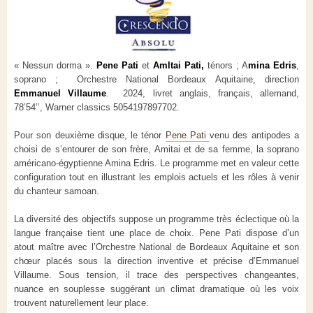
« Nessun dorma ».
Pene Pati
et
Amltai Pati,
ténors ; A
mina Edris
,
soprano ; Orchestre National Bordeaux Aquitaine, direction
Emmanuel Villaume
. 2024, livret anglais, français, allemand,
78’54’’, Warner classics 5054197897702.
Pour son deuxième disque, le ténor
Pene Pati
venu des antipodes a
choisi de s’entourer de son frère, Amitai et de sa femme, la soprano
américano-égyptienne Amina Edris. Le programme met en valeur cette
configuration tout en illustrant les emplois actuels et les rôles à venir
du chanteur samoan.
La diversité des objectifs suppose un programme très éclectique où la
langue française tient une place de choix. Pene Pati dispose d’un
atout maître avec l’Orchestre National de Bordeaux Aquitaine et son
chœur placés sous la direction inventive et précise d’Emmanuel
Villaume. Sous tension, il trace des perspectives changeantes,
nuance en souplesse suggérant un climat dramatique où les voix
trouvent naturellement leur place.