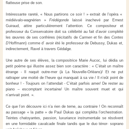
flatteuse prise de son.
Intéressante rareté, « Nous partirons ce soir ! » extrait de l’opéra «
médiévalo-wagnérien »
Frédégonde
laissé inachevé par Ernest
Guiraud, attire particulièrement l’attention. Ce compositeur et
professeur du Conservatoire doit sa célébrité au fait d’avoir complété
les œuvres de ses confrères (récitatifs de
Carmen
et fin des
Contes
D’Hoffmann
) comme d’ avoir été le professeur de Debussy, Dukas et,
indirectement, Ravel à travers Gédalge.
Une autre de ses élèves, la compositrice Marie Aucoc, lui dédia un
petit poème qui illustre assez bien son caractère : « C’était un maître
étrange - Il naquit outre-mer (à La Nouvelle-Orléans)/ Et ne put
rattraper une moitié de l’heure qui manquait à sa vie / Il n’eût point de
bonheur ! - Toujours on l’attendait - C’était parfois amer/ De rester au
piano – escomptant incertaine/ Un maître souvent muet et qui
n’arrivait point. ».
Ce que l’on découvre ici n’a rien de terne, au contraire ! On reconnaît
au passage « la patte » de Paul Dukas qui compléta l’orchestration.
Teintes chatoyantes, passion, luxuriance instrumentale se résolvent
en une formidable cavalcade finale tandis que le duo ténor- soprano