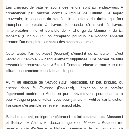
Les chevaux de bataille favoris des ténors sont au rendez-vous. A
commencer par
Nessun dorma -
intitulé de l’album. Le legato
souverain, la longueur du souffle, le moelleux du timbre qui font
triompher l’interprète à travers le monde s’illustrent à travers
l’interprétation fine et sensible de « Che gelida Manina » de
La
Bohème
(Puccini). Et l’on comprend pourquoi ce Rodolfo apparaît
comme l’un des plus touchants des scènes actuelles.
Côté rareté, l’air de
Faust
(Gounod) s’enrichit de sa suite « C’est
l’enfer qui t’envoie » - habituellement supprimée. Elle permet de faire
ressortir le contraste avec « Salut ! Demeure chaste et pure » tout en
offrant une première mondiale au disque.
Au fil du dialogue de
l’Amico Fritz
(Mascagni), un peu longuet, ou
encore dans
la Favorite
(Donizetti), l’émission peut paraître
légèrement ouatée - « Anche si pur… anvolé vous pour chamais »
pour « Ange si pur, envolez -vous pour jamais » - vétilles car la diction
française d’ensemble se révèle irréprochable.
Paradoxalement, ce léger empâtement se fait douceur chez Massenet
et Berlioz : « Ah fuyez, douce image » de
Manon,
« Pourquoi me
réveiller »
de Werther
et
«
Nature immense » de
La Damnation de