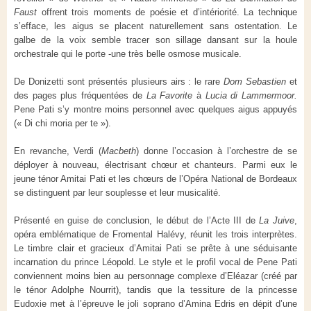
Faust
offrent trois moments de poésie et d’intériorité. La technique
s’efface, les aigus se placent naturellement sans ostentation. Le
galbe de la voix semble tracer son sillage dansant sur la houle
orchestrale qui le porte -une très belle osmose musicale.
De Donizetti sont présentés plusieurs airs : le rare
Dom Sebastien
et
des pages plus fréquentées de
La Favorite
à
Lucia di Lammermoor.
Pene Pati s’y montre moins personnel avec quelques aigus appuyés
(« Di chi moria per te »).
En revanche, Verdi (
Macbeth
) donne l’occasion à l’orchestre de se
déployer à nouveau, électrisant chœur et chanteurs. Parmi eux le
jeune ténor Amitai Pati et les chœurs de l’Opéra National de Bordeaux
se distinguent par leur souplesse et leur musicalité.
Présenté en guise de conclusion, le début de l’Acte III de
La Juive
,
opéra emblématique de Fromental Halévy, réunit les trois interprètes.
Le timbre clair et gracieux d’Amitai Pati se prête à une séduisante
incarnation du prince Léopold. Le style et le profil vocal de Pene Pati
conviennent moins bien au personnage complexe d’Eléazar (créé par
le ténor Adolphe Nourrit), tandis que la tessiture de la princesse
Eudoxie met à l’épreuve le joli soprano d’Amina Edris en dépit d’une