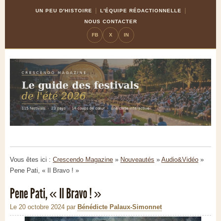
Skip
Aller
UN PEU D'HISTOIRE
L'ÉQUIPE RÉDACTIONNELLE
to
à
NOUS CONTACTER
Content
la
FB
X
IN
navigation
Vous êtes ici :
Crescendo Magazine
»
Nouveautés
»
Audio&Vidéo
»
Pene Pati, « Il Bravo ! »
Pene Pati, « Il Bravo ! »
Le 20 octobre 2024
par
Bénédicte Palaux-Simonnet