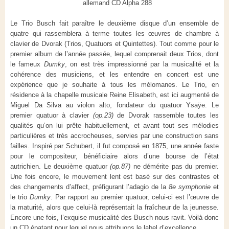
allemand CD Alpha 288
Le Trio Busch fait paraître le deuxième disque d’un ensemble de
quatre qui rassemblera à terme toutes les œuvres de chambre à
clavier de Dvorak (Trios, Quatuors et Quintettes). Tout comme pour le
premier album de l’année passée, lequel comprenait deux Trios, dont
le fameux
Dumky
, on est très impressionné par la musicalité et la
cohérence des musiciens, et les entendre en concert est une
expérience que je souhaite à tous les mélomanes. Le Trio, en
résidence à la chapelle musicale Reine Elisabeth, est ici augmenté de
Miguel Da Silva au violon alto, fondateur du quatuor Ysaÿe. Le
premier quatuor à clavier
(op.23)
de Dvorak rassemble toutes les
qualités qu’on lui prête habituellement, et avant tout ses mélodies
particulières et très accrocheuses, servies par une construction sans
failles. Inspiré par Schubert, il fut composé en 1875, une année faste
pour le compositeur, bénéficiaire alors d’une bourse de l’état
autrichien. Le deuxième quatuor
(op.87)
ne démérite pas du premier.
Une fois encore, le mouvement lent est basé sur des contrastes et
des changements d’affect, préfigurant l’adagio de la
8e symphonie
et
le trio
Dumky
. Par rapport au premier quatuor, celui-ci est l’œuvre de
la maturité, alors que celui-là représentait la fraîcheur de la jeunesse.
Encore une fois, l’exquise musicalité des Busch nous ravit. Voilà donc
un CD épatant pour lequel nous attribuons le label d’excellence.