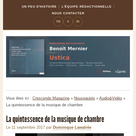
Skip
Aller
UN PEU D'HISTOIRE
L'ÉQUIPE RÉDACTIONNELLE
to
à
NOUS CONTACTER
Content
la
FB
X
IN
navigation
Vous êtes ici :
Crescendo Magazine
»
Nouveautés
»
Audio&Vidéo
»
La quintessence de la musique de chambre
La quintessence de la musique de chambre
Le 11 septembre 2017
par
Dominique Lawalrée