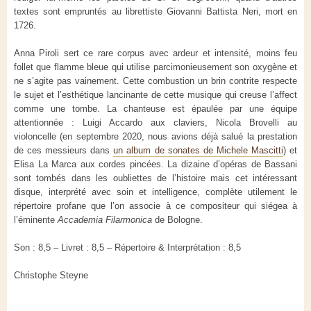
textes sont empruntés au librettiste Giovanni Battista Neri, mort en
1726.
Anna Piroli sert ce rare corpus avec ardeur et intensité, moins feu
follet que flamme bleue qui utilise parcimonieusement son oxygène et
ne s’agite pas vainement. Cette combustion un brin contrite respecte
le sujet et l’esthétique lancinante de cette musique qui creuse l’affect
comme une tombe. La chanteuse est épaulée par une équipe
attentionnée : Luigi Accardo aux claviers, Nicola Brovelli au
violoncelle (en septembre 2020, nous avions déjà salué la prestation
de ces messieurs dans
un album de sonates de Michele Mascitti
) et
Elisa La Marca aux cordes pincées. La dizaine d’opéras de Bassani
sont tombés dans les oubliettes de l’histoire mais cet intéressant
disque, interprété avec soin et intelligence, complète utilement le
répertoire profane que l’on associe à ce compositeur qui siégea à
l’éminente
Accademia Filarmonica
de Bologne.
Son : 8,5 – Livret : 8,5 – Répertoire & Interprétation : 8,5
Christophe Steyne