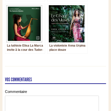
interprétation magistrale
violon de Haendel
La luthiste Elisa La Marca
La violoniste Anna Urpina
invite à la cour des Tudor-
place douze
Stuart
compositrices sous le
signe des Muses
VOS COMMENTAIRES
Commentaire