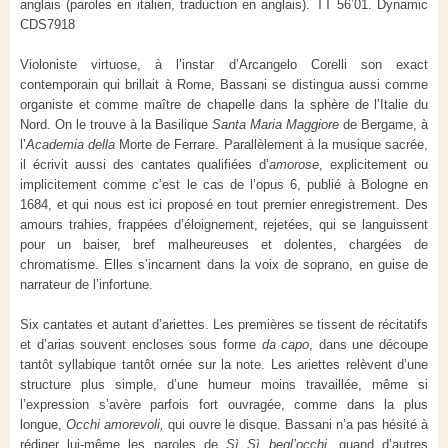
anglais (paroles en italien, traduction en anglais). TT 56’01. Dynamic
CDS7918
Violoniste virtuose, à l’instar d’Arcangelo Corelli son exact
contemporain qui brillait à Rome, Bassani se distingua aussi comme
organiste et comme maître de chapelle dans la sphère de l’Italie du
Nord. On le trouve à la Basilique
Santa Maria Maggiore
de Bergame, à
l’
Academia della
Morte de Ferrare. Parallèlement à la musique sacrée,
il écrivit aussi des cantates qualifiées d’
amorose
, explicitement ou
implicitement comme c’est le cas de l’opus 6, publié à Bologne en
1684, et qui nous est ici proposé en tout premier enregistrement. Des
amours trahies, frappées d’éloignement, rejetées, qui se languissent
pour un baiser, bref malheureuses et dolentes, chargées de
chromatisme. Elles s’incarnent dans la voix de soprano, en guise de
narrateur de l’infortune.
Six cantates et autant d’ariettes. Les premières se tissent de récitatifs
et d’arias souvent encloses sous forme
da capo
, dans une découpe
tantôt syllabique tantôt ornée sur la note. Les ariettes relèvent d’une
structure plus simple, d’une humeur moins travaillée, même si
l’expression s’avère parfois fort ouvragée, comme dans la plus
longue,
Occhi amorevoli,
qui ouvre le disque. Bassani n’a pas hésité à
rédiger lui-même les paroles de
Sì Sì begl’occhi
, quand d’autres