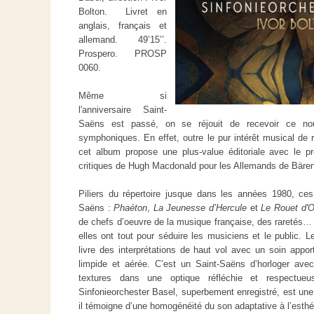
Bolton. Livret en
anglais, français et
allemand. 49’15’’.
Prospero. PROSP
0060.
Même si
l'anniversaire Saint-
Saëns est passé, on se réjouit de recevoir ce no
symphoniques. En effet, outre le pur intérêt musical de 
cet album propose une plus-value éditoriale avec le pr
critiques de Hugh Macdonald pour les Allemands de Bären
Piliers du répertoire jusque dans les années 1980, c
Saëns :
Phaéton
,
La Jeunesse d’Hercule
et
Le Rouet d'
de chefs d’oeuvre de la musique française, des raretés… 
elles ont tout pour séduire les musiciens et le public. L
livre des interprétations de haut vol avec un soin apporté
limpide et aérée. C’est un Saint-Saëns d’horloger avec
textures dans une optique réfléchie et respectueu
Sinfonieorchester Basel, superbement enregistré, est une 
il témoigne d’une homogénéité du son adaptative à l’esthé