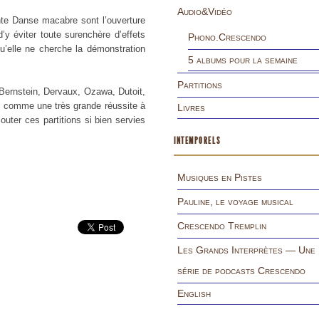
Audio&Vidéo
nte Danse macabre sont l’ouverture
’y éviter toute surenchère d’effets
Phono.Crescendo
u’elle ne cherche la démonstration
5 albums pour la semaine
Partitions
, Bernstein, Dervaux, Ozawa, Dutoit,
e comme une très grande réussite à
Livres
outer ces partitions si bien servies
INTEMPORELS
Musiques en Pistes
Pauline, le voyage musical
Crescendo Tremplin
Les Grands Interprètes — Une
série de podcasts Crescendo
English