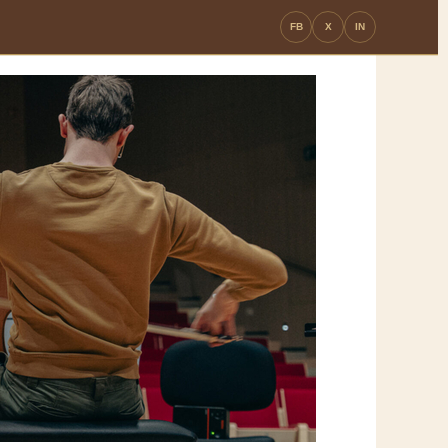
FB
X
IN