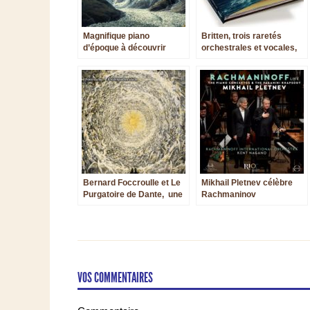
Magnifique piano
Britten, trois raretés
d’époque à découvrir
orchestrales et vocales,
dans le premier Concerto
interprétées avec
de Brahms
raffinement
Bernard Foccroulle et Le
Mikhail Pletnev célèbre
Purgatoire de Dante, une
Rachmaninov
première discographique
intensément lyrique
VOS COMMENTAIRES