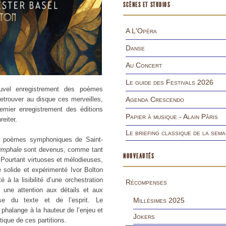
SCÈNES ET STUDIOS
A L'Opéra
Danse
Au Concert
Le guide des Festivals 2026
uvel enregistrement des poèmes
retrouver au disque ces merveilles,
Agenda Crescendo
emier enregistrement des éditions
Papier à musique - Alain Pâris
reiter.
Le briefing classique de la sema
es poèmes symphoniques de Saint-
Omphale
sont devenus, comme tant
NOUVEAUTÉS
Pourtant virtuoses et mélodieuses,
e solide et expérimenté Ivor Bolton
 à la lisibilité d’une orchestration
Récompenses
 une attention aux détails et aux
se du texte et de l’esprit. Le
Millésimes 2025
phalange à la hauteur de l’enjeu et
Jokers
tique de ces partitions.