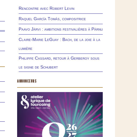
Rencontre avec Robert Levin
Raquel García Tomás, compositrice
Paavo Järvi : ambitions festivalières à Pärnu
Claire-Marie LeGuay : Bach, de la joie à la
lumière
Philippe Cassard, retour à Gerberoy sous
le signe de Schubert
ANNONCEURS