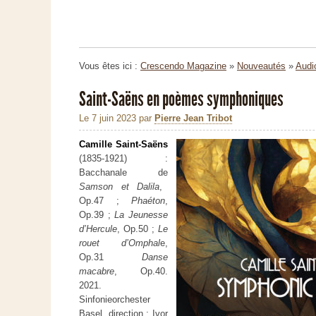
Vous êtes ici :
Crescendo Magazine
»
Nouveautés
»
Audi
Saint-Saëns en poèmes symphoniques
Le 7 juin 2023
par
Pierre Jean Tribot
Camille Saint-Saëns
(1835-1921) :
Bacchanale de
Samson et Dalila
,
Op.47 ;
Phaéton
,
Op.39 ;
La Jeunesse
d’Hercule
, Op.50 ;
Le
rouet d’Omphal
e,
Op.31
Danse
macabre
, Op.40.
2021.
Sinfonieorchester
Basel, direction : Ivor