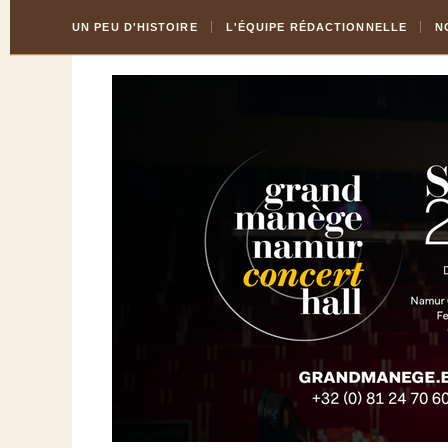
Skip
Aller
UN PEU D'HISTOIRE
L'ÉQUIPE RÉDACTIONNELLE
N
to
à
Content
la
navigation