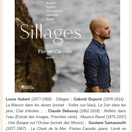
Louis Aubert
(1877-1968
) : Sillages
;
Gabriel Dupont
(1878-1914
) :
La Maison dans les dunes
(extrait :
Voiles sur l'eau
),
Le Soir dans les
pins
, Clair d’étoiles ; ;
Claude Debussy
(1862-1918) :
Reflets dans
l’eau
(Extrait des Images, Première série) ;
Maurice Ravel
(1875-1937)
:
Une Barque sur l’Océan
(extrait des
Miroirs)
;
Gustave Samazeuilh
(1877-1967) :
Le Chant de la Mer
. Florian Caroubi, piano. Livret en