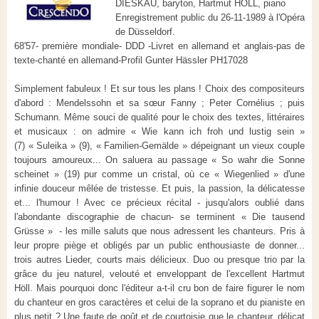
DIESKAU, baryton, Hartmut HÖLL, piano
Enregistrement public du 26-11-1989 à l'Opéra
de Düsseldorf.
68'57- première mondiale- DDD -Livret en allemand et anglais-pas de
texte-chanté en allemand-Profil Gunter Hässler PH17028
Simplement fabuleux ! Et sur tous les plans ! Choix des compositeurs
d'abord : Mendelssohn et sa sœur Fanny ; Peter Cornélius ; puis
Schumann. Même souci de qualité pour le choix des textes, littéraires
et musicaux : on admire « Wie kann ich froh und lustig sein »
(7) « Suleika » (9), « Familien-Gemälde » dépeignant un vieux couple
toujours amoureux... On saluera au passage « So wahr die Sonne
scheinet » (19) pur comme un cristal, où ce « Wiegenlied » d'une
infinie douceur mêlée de tristesse. Et puis, la passion, la délicatesse
et... l'humour ! Avec ce précieux récital - jusqu'alors oublié dans
l'abondante discographie de chacun- se terminent « Die tausend
Grüsse » - les mille saluts que nous adressent les chanteurs. Pris à
leur propre piège et obligés par un public enthousiaste de donner...
trois autres Lieder, courts mais délicieux. Duo ou presque trio par la
grâce du jeu naturel, velouté et enveloppant de l'excellent Hartmut
Höll. Mais pourquoi donc l'éditeur a-t-il cru bon de faire figurer le nom
du chanteur en gros caractères et celui de la soprano et du pianiste en
plus petit ? Une faute de goût et de courtoisie que le chanteur, délicat