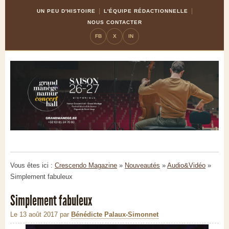
Skip
Aller
UN PEU D'HISTOIRE
L'ÉQUIPE RÉDACTIONNELLE
to
à
NOUS CONTACTER
Content
la
FB
X
IN
navigation
Vous êtes ici :
Crescendo Magazine
»
Nouveautés
»
Audio&Vidéo
»
Simplement fabuleux
Simplement fabuleux
Le 13 août 2017
par
Bénédicte Palaux-Simonnet