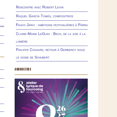
Rencontre avec Robert Levin
Raquel García Tomás, compositrice
Paavo Järvi : ambitions festivalières à Pärnu
Claire-Marie LeGuay : Bach, de la joie à la
lumière
Philippe Cassard, retour à Gerberoy sous
le signe de Schubert
ANNONCEURS