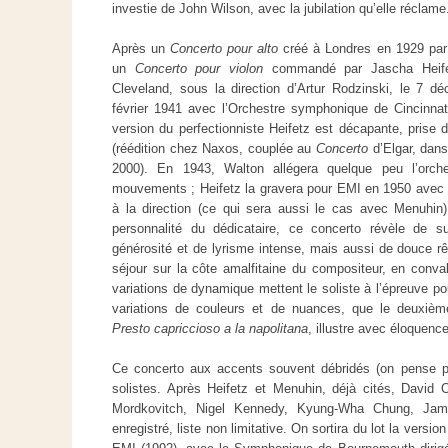
investie de John Wilson, avec la jubilation qu’elle réclame
Après un
Concerto pour alto
créé à Londres en 1929 par 
un
Concerto pour violon
commandé par Jascha Heifet
Cleveland, sous la direction d’Artur Rodzinski, le 7 dé
février 1941 avec l’Orchestre symphonique de Cincinn
version du perfectionniste Heifetz est décapante, prise 
(réédition chez Naxos, couplée au
Concerto
d’Elgar, dans
2000). En 1943, Walton allégera quelque peu l’orches
mouvements ; Heifetz la gravera pour EMI en 1950 avec l
à la direction (ce qui sera aussi le cas avec Menuhin).
personnalité du dédicataire, ce concerto révèle de 
générosité et de lyrisme intense, mais aussi de douce rê
séjour sur la côte amalfitaine du compositeur, en conv
variations de dynamique mettent le soliste à l’épreuve po
variations de couleurs et de nuances, que le deuxiè
Presto capriccioso a la napolitana
, illustre avec éloquenc
Ce concerto aux accents souvent débridés (on pense par
solistes. Après Heifetz et Menuhin, déjà cités, David 
Mordkovitch, Nigel Kennedy, Kyung-Wha Chung, Jame
enregistré, liste non limitative. On sortira du lot la versi