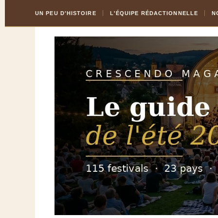
Skip
Aller
UN PEU D'HISTOIRE
L'ÉQUIPE RÉDACTIONNELLE
N
to
à
Content
la
navigation