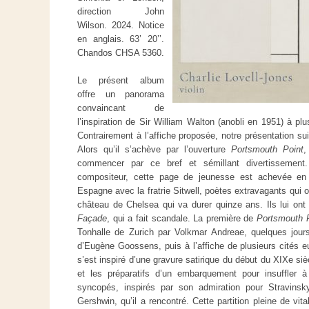
direction John
Wilson. 2024. Notice
en anglais. 63’ 20’’.
Chandos CHSA 5360.
Le présent album
offre un panorama
convaincant de
l’inspiration de Sir William Walton (anobli en 1951) à p
Contrairement à l’affiche proposée, notre présentation suiv
Alors qu’il s’achève par l’ouverture
Portsmouth Point
,
commencer par ce bref et sémillant divertissement
compositeur, cette page de jeunesse est achevée en 
Espagne avec la fratrie Sitwell, poètes extravagants qui 
château de Chelsea qui va durer quinze ans. Ils lui ont 
Façade
, qui a fait scandale. La première de
Portsmouth 
Tonhalle de Zurich par Volkmar Andreae, quelques jour
d’Eugène Goossens, puis à l’affiche de plusieurs cités 
s’est inspiré d’une gravure satirique du début du XIXe si
et les préparatifs d’un embarquement pour insuffler à
syncopés, inspirés par son admiration pour Stravins
Gershwin, qu’il a rencontré. Cette partition pleine de vital