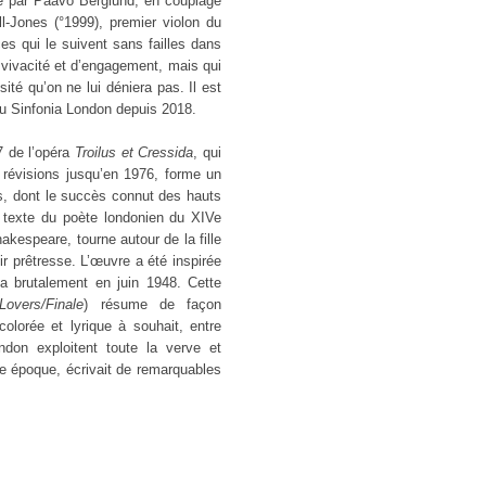
é par Paavo Berglund, en couplage
ell-Jones (°1999), premier violon du
es qui le suivent sans failles dans
vivacité et d’engagement, mais qui
ité qu’on ne lui déniera pas. Il est
 du Sinfonia London depuis 2018.
7 de l’opéra
Troilus et Cressida
, qui
révisions jusqu’en 1976, forme un
s, dont le succès connut des hauts
 texte du poète londonien du XIVe
akespeare, tourne autour de la fille
r prêtresse. L’œuvre a été inspirée
 brutalement en juin 1948. Cette
Lovers/Finale
) résume de façon
 colorée et lyrique à souhait, entre
ndon exploitent toute la verve et
tte époque, écrivait de remarquables