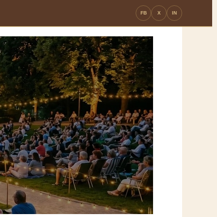
FB
X
IN