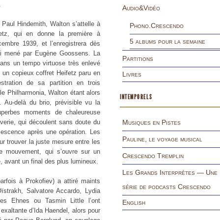
.
Audio&Vidéo
Paul Hindemith, Walton s’attelle à
Phono.Crescendo
z, qui en donne la première à
5 albums pour la semaine
cembre 1939, et l’enregistrera dès
ati mené par Eugène Goossens. La
Partitions
dans un tempo virtuose très enlevé
 un copieux coffret Heifetz paru en
Livres
tration de sa partition en trois
e Philharmonia, Walton étant alors
INTEMPORELS
 Au-delà du brio, prévisible vu la
superbes moments de chaleureuse
verie, qui découlent sans doute du
Musiques en Pistes
alescence après une opération. Les
Pauline, le voyage musical
ur trouver la juste mesure entre les
me mouvement, qui s’ouvre sur un
Crescendo Tremplin
e, avant un final des plus lumineux.
Les Grands Interprètes — Une
fois à Prokofiev) a attiré maints
série de podcasts Crescendo
Oïstrakh, Salvatore Accardo, Lydia
s Ehnes ou Tasmin Little l’ont
English
on exaltante d’Ida Haendel, alors pour