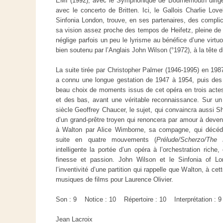
EMI (1992), avec le Symphonique de Bournemouth dirig
avec le concerto
de Britten. Ici, le Gallois Charlie Lov
Sinfonia London, trouve, en ses partenaires, des complic
sa vision assez proche des tempos de Heifetz, pleine de 
néglige parfois un peu le lyrisme au bénéfice d’une virtuos
bien soutenu par l’Anglais John Wilson (°1972), à la tête
La suite tirée par Christopher Palmer (1946-1995) en 198
a connu une longue gestation de 1947 à 1954, puis des 
beau choix de moments issus de cet opéra en trois acte
et des bas, avant une véritable reconnaissance. Sur un
siècle Geoffrey Chaucer, le sujet, qui convaincra aussi Sh
d’un grand-prêtre troyen qui renoncera par amour à deveni
à Walton par Alice Wimborne, sa compagne, qui décéda
suite en quatre mouvements (
Prélude/Scherzo/The 
intelligente la portée d’un opéra à l’orchestration riche,
finesse et passion. John Wilson et le Sinfonia of Lo
l’inventivité d’une partition qui rappelle que Walton, à ce
musiques de films pour Laurence Olivier.
Son : 9 Notice : 10 Répertoire : 10 Interprétation : 9
Jean Lacroix