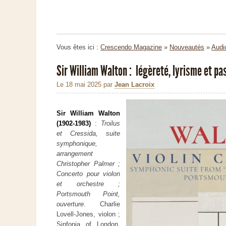
Vous êtes ici :
Crescendo Magazine
»
Nouveautés
»
Audi
Sir William Walton : légèreté, lyrisme et p
Le 18 mai 2025
par
Jean Lacroix
Sir William Walton
(1902-1983)
:
Troilus
et Cressida, suite
symphonique,
arrangement
Christopher Palmer ;
Concerto pour violon
et orchestre ;
Portsmouth Point,
ouverture
. Charlie
Lovell-Jones, violon ;
Sinfonia of London,