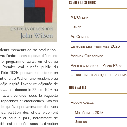
SCÈNES ET STUDIOS
A L'Opéra
Danse
Au Concert
Le guide des Festivals 2026
lusieurs moments de sa production.
ra l’ordre chronologique d’écriture.
Agenda Crescendo
 le programme aurait en effet pu
Papier à musique - Alain Pâris
. Premier vrai succès public du
l’été 1925 pendant un séjour en
Le briefing classique de la sema
ont offert à Walton une résidence au
déjà inspiré l’aventure déjantée de
NOUVEAUTÉS
Point
est donnée le 22 juin 1926 au
s avant Londres, sous la baguette
européennes et américaines. Walton
Récompenses
ècle qui évoque l’animation des rues
 sa partition des effets vivement
Millésimes 2025
ky et pour le jazz, notamment de
Jokers
ité, est ici jouée, sous la direction