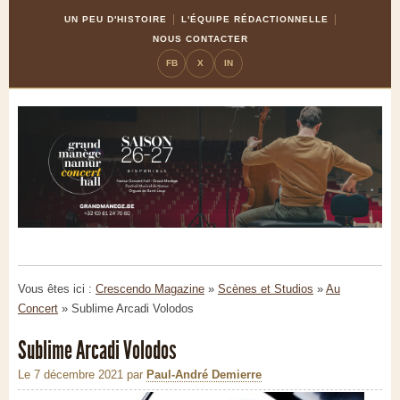
Skip
Aller
UN PEU D'HISTOIRE
L'ÉQUIPE RÉDACTIONNELLE
to
à
NOUS CONTACTER
Content
la
FB
X
IN
navigation
Vous êtes ici :
Crescendo Magazine
»
Scènes et Studios
»
Au
Concert
»
Sublime Arcadi Volodos
Sublime Arcadi Volodos
Le 7 décembre 2021
par
Paul-André Demierre