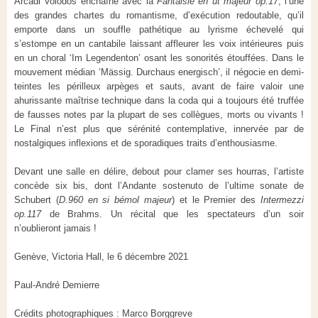
Arcadi Volodos enchaîne avec la
Fantaisie en ut majeur op.17
, l’une
des grandes chartes du romantisme, d’exécution redoutable, qu’il
emporte dans un souffle pathétique au lyrisme échevelé qui
s’estompe en un cantabile laissant affleurer les voix intérieures puis
en un choral ‘Im Legendenton’ osant les sonorités étouffées. Dans le
mouvement médian ‘Mässig. Durchaus energisch’, il négocie en demi-
teintes les périlleux arpèges et sauts, avant de faire valoir une
ahurissante maîtrise technique dans la coda qui a toujours été truffée
de fausses notes par la plupart de ses collègues, morts ou vivants !
Le Final n’est plus que sérénité contemplative, innervée par de
nostalgiques inflexions et de sporadiques traits d’enthousiasme.
Devant une salle en délire, debout pour clamer ses hourras, l’artiste
concède six bis, dont l’Andante sostenuto de l’ultime sonate de
Schubert (
D.960 en si bémol majeur
) et le Premier des
Intermezzi
op.117
de Brahms. Un récital que les spectateurs d’un soir
n’oublieront jamais !
Genève, Victoria Hall, le 6 décembre 2021
Paul-André Demierre
Crédits photographiques : Marco Borggreve