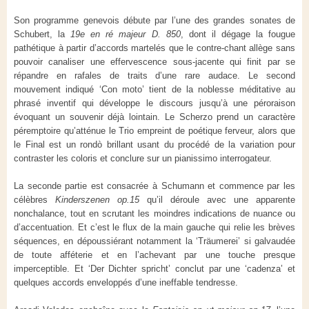
Son programme genevois débute par l’une des grandes sonates de
Schubert, la
19
e
en ré majeur D.
850
, dont il dégage la fougue
pathétique à partir d’accords martelés que le contre-chant allège sans
pouvoir canaliser une effervescence sous-jacente qui finit par se
répandre en rafales de traits d’une rare audace. Le second
mouvement indiqué ‘Con moto’ tient de la noblesse méditative au
phrasé inventif qui développe le discours jusqu’à une péroraison
évoquant un souvenir déjà lointain. Le Scherzo prend un caractère
péremptoire qu’atténue le Trio empreint de poétique ferveur, alors que
le Final est un rondò brillant usant du procédé de la variation pour
contraster les coloris et conclure sur un pianissimo interrogateur.
La seconde partie est consacrée à Schumann et commence par les
célèbres
Kinderszenen op.15
qu’il déroule avec une apparente
nonchalance, tout en scrutant les moindres indications de nuance ou
d’accentuation. Et c’est le flux de la main gauche qui relie les brèves
séquences, en dépoussiérant notamment la ‘Träumerei’ si galvaudée
de toute afféterie et en l’achevant par une touche presque
imperceptible. Et ‘Der Dichter spricht’ conclut par une ‘cadenza’ et
quelques accords enveloppés d’une ineffable tendresse.