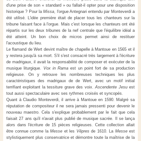
d'une prise de son « standard » ou fallait-il opter pour une disposition
historique ? Pour la
Missa
, l'orgue Antegnari entendu par Monteverdi a
été utilisé. L'idée première était de placer tous les chanteurs sur la
tribune faisant face à l'orgue. Mais c'est lorsque les chanteurs ont été
répartis sur les deux tribunes de la nef centrale que l'équilibre idéal a
été atteint. Un bon choix de micros permet ainsi de restituer
l'acoustique du lieu.
Le flamand de Wert devint maître de chapelle à Mantoue en 1565 et il
y restera jusqu'à sa mort. S'il s'est consacré très largement à l'écriture
de madrigaux, il avait la responsabilité de composer et exécuter de la
musique liturgique.
Vox in Rama
est un point fort de sa production
religieuse. On y retrouve les nombreuses techniques les plus
caractéristiques des madrigaux de de Wert, avec un motif initial
terrifiant exploitant la tessiture grave des voix.
Ascendente Jesu
est
tout aussi spectaculaire avec ses rythmes croisés et syncopés.
Quant à Claudio Monteverdi, il arrive à Mantoue en 1590. Malgré sa
réputation de compositeur il ne sera jamais pressenti pour devenir le
nouveau maestro. Cela s'explique probablement par le fait que cela
faisait 27 ans qu'il n'avait plus publié de musique sacrée. Il se lança
alors dans l'écriture de 15 pièces religieuses. Cette collection allait
être connue comme la
Messe
et les
Vêpres
de 1610. La
Messe
est
stylistiquement plus conservatrice et démontre toute la maîtrise de la