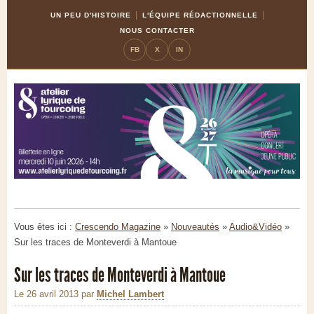
Skip
Aller
UN PEU D'HISTOIRE
L'ÉQUIPE RÉDACTIONNELLE
to
à
NOUS CONTACTER
Content
la
FB
X
IN
navigation
Vous êtes ici :
Crescendo Magazine
»
Nouveautés
»
Audio&Vidéo
»
Sur les traces de Monteverdi à Mantoue
Sur les traces de Monteverdi à Mantoue
Le 26 avril 2013
par
Michel Lambert