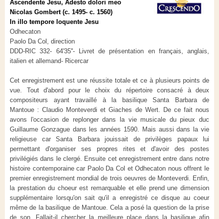
Ascendente Jesu, Adesto dolori meo
Nicolas Gombert (c. 1495- c. 1560)
In illo tempore loquente Jesu
Odhecaton
Paolo Da Col, direction
DDD-RIC 332- 64'35''- Livret de présentation en français, anglais,
italien et allemand- Ricercar
Cet enregistrement est une réussite totale et ce à plusieurs points de
vue. Tout d'abord pour le choix du répertoire consacré à deux
compositeurs ayant travaillé à la basilique Santa Barbara de
Mantoue : Claudio Monteverdi et Giaches de Wert. De ce fait nous
avons l'occasion de replonger dans la vie musicale du pieux duc
Guillaume Gonzague dans les années 1590. Mais aussi dans la vie
religieuse car Santa Barbara jouissait de privilèges papaux lui
permettant d'organiser ses propres rites et d'avoir des postes
privilégiés dans le clergé. Ensuite cet enregistrement entre dans notre
histoire contemporaine car Paolo Da Col et Odhecaton nous offrent le
premier enregistrement mondial de trois oeuvres de Monteverdi. Enfin,
la prestation du choeur est remarquable et elle prend une dimension
supplémentaire lorsqu'on sait qu'il a enregistré ce disque au coeur
même de la basilique de Mantoue. Cela a posé la question de la prise
de son. Fallait-il chercher la meilleure place dans la basilique afin