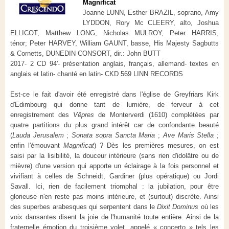
Magnificat
Joanne LUNN, Esther BRAZIL, soprano, Amy
LYDDON, Rory Mc CLEERY, alto, Joshua
ELLICOT, Matthew LONG, Nicholas MULROY, Peter HARRIS,
ténor; Peter HARVEY, William GAUNT, basse, His Majesty Sagbutts
& Cornetts, DUNEDIN CONSORT, dir.: John BUTT
2017- 2 CD 94'- présentation anglais, français, allemand- textes en
anglais et latin- chanté en latin- CKD 569 LINN RECORDS
Est-ce le fait d'avoir été enregistré dans l'église de Greyfriars Kirk
d'Edimbourg qui donne tant de lumière, de ferveur à cet
enregistrement des
Vêpres
de Monterverdi (1610) complétées par
quatre partitions du plus grand intérêt car de confondante beauté
(
Lauda Jerusalem
;
Sonata sopra Sancta Maria
;
Ave Maris Stella
;
enfin l'émouvant
Magnificat
) ? Dès les premières mesures, on est
saisi par la lisibilité, la douceur intérieure (sans rien d'idolâtre ou de
mièvre) d'une version qui apporte un éclairage à la fois personnel et
vivifiant à celles de Schneidt, Gardiner (plus opératique) ou Jordi
Savall. Ici, rien de facilement triomphal : la jubilation, pour être
glorieuse n'en reste pas moins intérieure, et (surtout) discrète. Ainsi
des superbes arabesques qui serpentent dans le
Dixit Dominus
où les
voix dansantes disent la joie de l'humanité toute entière. Ainsi de la
fraternelle émotion du troisième volet, appelé « concerto » tels les