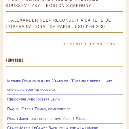
KOUSSEVITZKY – BOSTON SYMPHONY
→ ALEXANDER NEEF RECONDUIT À LA TÊTE DE
L'OPÉRA NATIONAL DE PARIS JUSQU'EN 2032
ÉLÉMENTS PLUS ANCIENS →
RENCONTRES
Mathieu Romano sur les 20 ans de l’Ensemble Aedes : l’art
choral au souffle nouveau
Rencontre avec Robert Levin
Raquel García Tomás, compositrice
Paavo Järvi : ambitions festivalières à Pärnu
Claire-Marie LeGuay : Bach, de la joie à la lumière