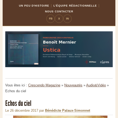
Skip
Aller
UN PEU D'HISTOIRE
L'ÉQUIPE RÉDACTIONNELLE
to
à
NOUS CONTACTER
Content
la
FB
X
IN
navigation
Vous êtes ici :
Crescendo Magazine
»
Nouveautés
»
Audio&Vidéo
»
Echos du ciel
Echos du ciel
Le 26 décembre 2017
par
Bénédicte Palaux-Simonnet