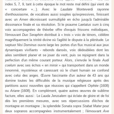
index 5, 7, 9, tant à cette époque le mot reste mal défini (qui vient de
« concertare »...). Avec le
Laudate
Monteverdi rayonne
d'enthousiasme, de vocalises aussi souples qu'expressives, finissant
avec un
Amen
décroissant surmultiplié en écho jusqu'à l'admirable
dissonance finale et sa résolution. Si le psaume
Laetatus sum
à cinq
voix accompagnées de théorbe offre d'exquis frissons mélodiques,
l'émouvant
Duo Seraphim
distribué à « trois » voix de ténors, célèbre
magnifiquement la trinité divine où l'agilité le dispute à la plénitude. Le
septuor
Nisi Dominus
ouvre large les portes d'un flux musical aux jeux
dynamiques vivifiants - rebonds dansés, voix dédoublées dont les
ailes semblent planer et se jouer du vent, puis se rejoignent dans la
perfection d'un même courant porteur. Alors, s'envole le finale
Audi
coelum
avec ses échos « en miroir » qui transportent dans un monde
innommé, mystérieux et caressant où le chant humain se confond
avec celui des anges. Œuvre fascinante d'un auteur de 43 ans qui
domine toutes les difficultés de la musique religieuse après des
partitions aussi nouvelles que réussies qui s'appellent
Orphée
(1608)
ou
Ariane
(1608). En complément, quatre autres œuvres de sublime
facture, elles aussi : Le
Lauda Jerusalem
qui éclate de gloire et de foi
dès les premières mesures, avec ses répercussions d'échos de
montagne en montagne ; la splendide
Sonata sopra Stabat Mater
pour
deux sopranos accompagnées instrumentalement ; l'émouvant
Ave